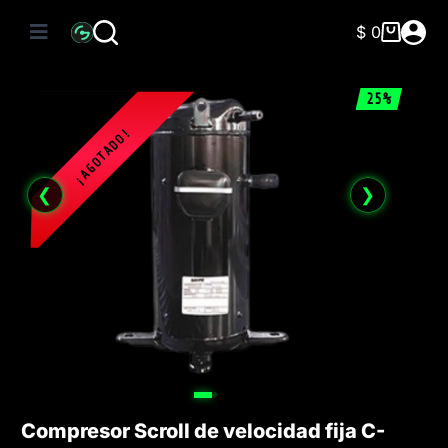
Saltar
al
$
0
Carro
contenido
de
compra
25%
❮
❯
Compresor Scroll de velocidad fija C-