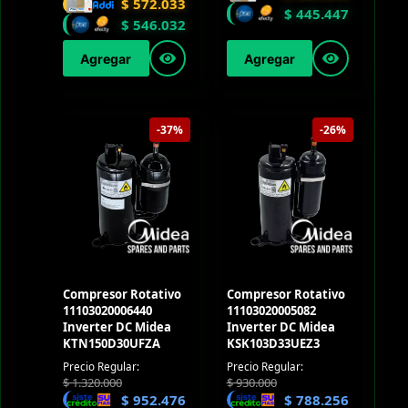
$
572.033
$
445.447
$
546.032
Agregar
Agregar
-37%
-26%
Compresor Rotativo
Compresor Rotativo
11103020006440
11103020005082
Inverter DC Midea
Inverter DC Midea
KTN150D30UFZA
KSK103D33UEZ3
Precio Regular:
Precio Regular:
$
1.320.000
$
930.000
$
952.476
$
788.256