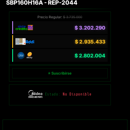
SBP160H16A - REP-2044
Precio Regular:
$
3.735.000
$
3.202.290
$
2.935.433
$
2.802.004
⭐ Suscribirse
Estado:
No Disponible