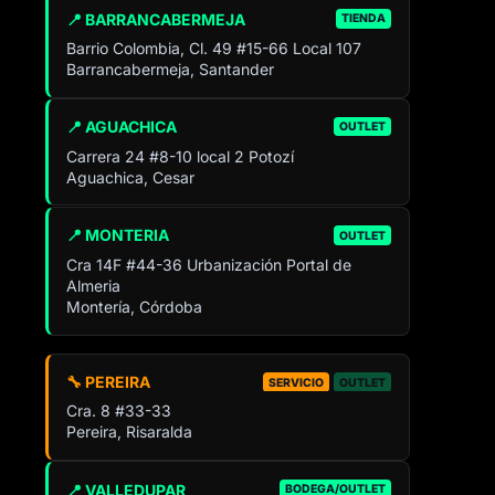
📍 BARRANCABERMEJA
TIENDA
Barrio Colombia, Cl. 49 #15-66 Local 107
Barrancabermeja, Santander
📍 AGUACHICA
OUTLET
Carrera 24 #8-10 local 2 Potozí
Aguachica, Cesar
📍 MONTERIA
OUTLET
Cra 14F #44-36 Urbanización Portal de
Almeria
Montería, Córdoba
🔧 PEREIRA
SERVICIO
OUTLET
Cra. 8 #33-33
Pereira, Risaralda
📍 VALLEDUPAR
BODEGA/OUTLET