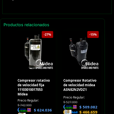
Productos relacionados
-27%
-15%
Compresor rotativo
Compresor Rotativo
de velocidad fija
de velocidad midea
11103010017053
ASN82N2VDZ1
Midea
Precio Regular:
Precio Regular:
$
527.000
$
742.900
$
509.082
$
624.036
$
466.659