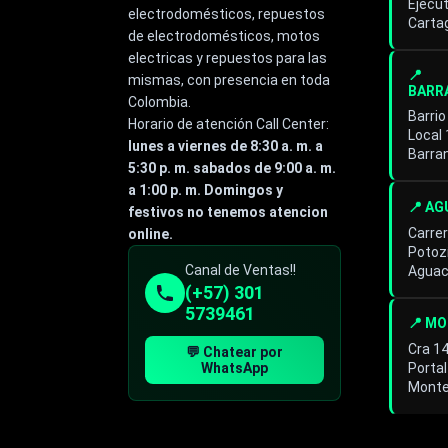
Ejecut
electrodomésticos, repuestos
Cartag
de electrodomésticos, motos
electricas y repuestos para las
📍
mismas, con presencia en toda
BARR
Colombia.
Barrio
Horario de atención Call Center:
Local
lunes a viernes de 8:30 a. m. a
Barra
5:30 p. m. sabados de 9:00 a. m.
a 1:00 p. m. Domingos y
📍 A
festivos no tenemos atencion
Carrer
online.
Potoz
Especialista de operación
Canal de Ventas!!
Aguac
sistémica
(+57) 301
En línea
5739461
📍 M
Cra 1
💬 Chatear por
Portal
WhatsApp
Monte