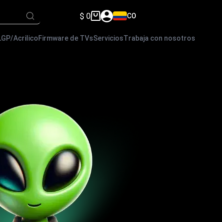
$
0
CO
Carro
de
compra
LGP/Acrilico
Firmware de TVs
Servicios
Trabaja con nosotros