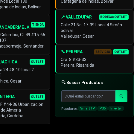
ivos Local 130
Cartagena de Indias, Bolívar
ena de Indias, Bolívar
📍 VALLEDUPAR
BODEGA/OUTLET
Calle 21 No. 17-39 Local 4 Simón
TIENDA
ANCABERMEJA
bolivar
 Colombia, Cl. 49 #15-66
Valledupar, Cesar
 107
ncabermeja, Santander
🔧 PEREIRA
SERVICIO
OUTLET
Cra. 8 #33-33
GUACHICA
OUTLET
Pereira, Risaralda
a 24 #8-10 local 2
í
hica, Cesar
🔍 Buscar Productos
ONTERIA
OUTLET
4F #44-36 Urbanización
Populares:
Smart TV
PS5
Inverter
 de Almeria
ría, Córdoba