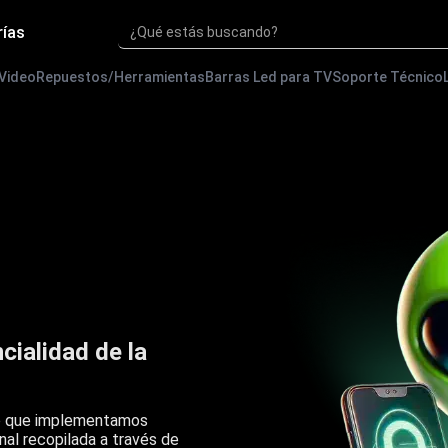
rías
¿Qué estás buscando?
 Video
Repuestos/Herramientas
Barras Led para TV
Soporte Técnico
cialidad de la
 lo que implementamos
nal recopilada a través de