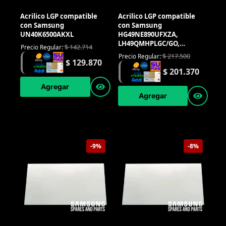
Acrilico LGP compatible
Acrilico LGP compatible
con Samsung
con Samsung
UN40K6500AKXL
HG49NE890UFXZA,
LH49QMHPLGC/GO,
$
142.714
Precio Regular:
UN49KS7000KXZL,
$
217.500
Precio Regular:
$
129.870
UN49KU6400KXZL,
$
201.370
UN49KU6500KXZL,
UN49MU6400KXZL,
Agregar
UN49MU6500KXZL
Agregar
-9%
-8%