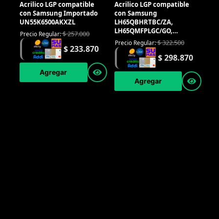
Acrilico LGP compatible
Acrilico LGP compatible
con Samsung Importado
con Samsung
UN55K6500AKXZL
LH65QBHRTBC/ZA,
LH65QMFPLGC/GO,
$
257.000
Precio Regular:
LH65QMHPLGC/GO,
$
322.500
Precio Regular:
$
233.870
UN65KS7500KXZL,
$
298.870
UN65KS9000KXZL,
UN65KU6500KXZL,
Agregar
UN65MU6500KXZL
Agregar