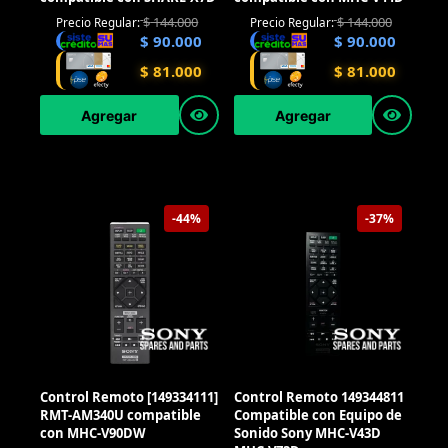
$
144.000
$
144.000
Precio Regular:
Precio Regular:
$
90.000
$
90.000
$
81.000
$
81.000
Agregar
Agregar
-44%
-37%
Control Remoto [149334111]
Control Remoto 149344811
RMT-AM340U compatible
Compatible con Equipo de
con MHC-V90DW
Sonido Sony MHC-V43D