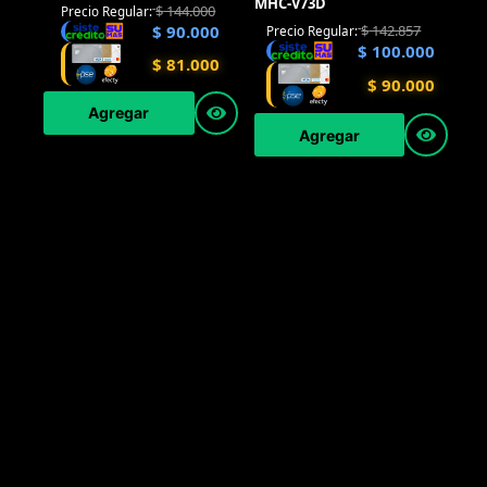
MHC-V73D
$
144.000
Precio Regular:
$
90.000
$
142.857
Precio Regular:
$
100.000
$
81.000
$
90.000
Agregar
Agregar