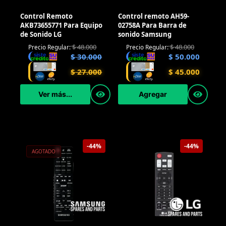
Control Remoto
Control remoto AH59-
AKB73655771 Para Equipo
02758A Para Barra de
de Sonido LG
sonido Samsung
$
48.000
$
48.000
Precio Regular:
Precio Regular:
$
30.000
$
50.000
$
27.000
$
45.000
Ver más...
Agregar
-44%
-44%
AGOTADO