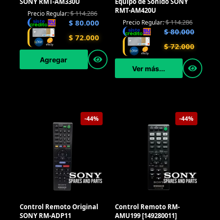
SONY RMT-AM330U
Equipo de Sonido SONY
RMT-AM420U
$
114.286
Precio Regular:
$
80.000
$
114.286
Precio Regular:
$
80.000
$
72.000
$
72.000
Agregar
Ver más...
-44%
-44%
Control Remoto Original
Control Remoto RM-
SONY RM-ADP11
AMU199 [149280011]