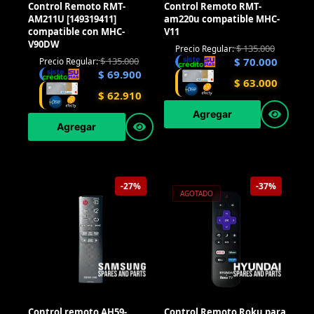
Control Remoto RMT-
Control Remoto RMT-
AM211U [149319411]
am220u compatible MHC-
compatible con MHC-
V11
V90DW
$
135.000
Precio Regular:
$
135.000
$
70.000
Precio Regular:
$
69.900
$
63.000
$
62.910
Agregar
Agregar
-27%
-37%
AGOTADO
Control remoto AH59-
Control Remoto Roku para