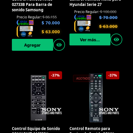
02733B Para Barra de
Hyundai Serie 27
sonido Samsung
$
100.000
Precio Regular:
$
86.155
$
70.000
Precio Regular:
$
70.000
$
63.000
$
63.000
Ver más...
Agregar
-37%
-37%
AGOTADO
Control Equipo de Sonido
Control Remoto para