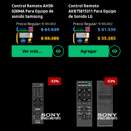
Control Remoto AH59-
Control Remoto
02694A Para Equipo de
AKB75815311 Para Equipo
sonido Samsung
de Sonido LG
$
98.462
$
98.462
Precio Regular:
Precio Regular:
$
61.539
$
61.539
$
55.385
$
55.385
Ver más...
Agregar
-53%
-53%