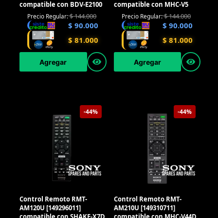
compatible con BDV-E2100
compatible con MHC-V5
$
144.000
$
144.000
Precio Regular:
Precio Regular:
$
90.000
$
90.000
$
81.000
$
81.000
Agregar
Agregar
-44%
-44%
Control Remoto RMT-
Control Remoto RMT-
AM120U [149296011]
AM210U [149310711]
compatible con SHAKE-X7D
compatible con MHC-V44D