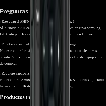
Preguntas frecuentes
¿Este control AH59-02758A es original Samsung?
Sí, el modelo AH59-02758A es un control remoto original Samsung,
fabricado para barras de sonido y sistemas de audio de la marca.
¿Funciona con cualquier barra de sonido Samsung?
No, este control está diseñado para modelos específicos de barras de
sonido. Se recomienda verificar el número de modelo del equipo antes
de comprar.
¿Requiere sincronización o configuración?
No, el control AH59-02758A está listo para usar. Solo debes apuntarlo
hacia el sensor IR de la barra de sonido Samsung.
Productos relacionados