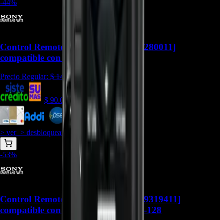
-
44
%
Control Remoto RM-AMU199 [149280011]
compatible con MHC-V5 - CR-134
Precio Regular:
$
144.000
$
90.000
$
81.000
> ver_
> desbloquear oferta_
-
53
%
Control Remoto RMT-AM211U [149319411]
compatible con MHC-V90DW - CR-128