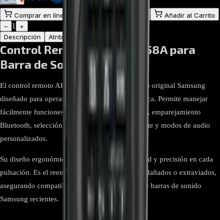
$
45.000
Comprar en línea
Comprar y Recoger
Añadir al Carrito
1
−
+
Descripción
Atributos
Control Remoto AH59-02758A para
Barra de Sonido Samsung
El control remoto AH59-02758A es un accesorio original Samsung
diseñado para operar barras de sonido de la marca. Permite manejar
fácilmente funciones como volumen, encendido, emparejamiento
Bluetooth, selección de fuente, sonido envolvente y modos de audio
personalizados.
Su diseño ergonómico y ligero ofrece comodidad y precisión en cada
pulsación. Es el reemplazo ideal para controles dañados o extraviados,
asegurando compatibilidad total con modelos de barras de sonido
Samsung recientes.