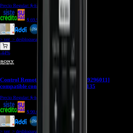
Precio Regular:
$
135.000
$
69.900
$
62.910
> ver_
> desbloquear oferta_
-
44
%
Control Remoto RMT-AM120U [149296011]
compatible con SHAKE-X7D - CR-135
Precio Regular:
$
144.000
$
90.000
$
81.000
> ver_
> desbloquear oferta_