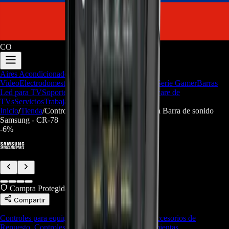
CO
Aires Acondicionados
Audio y
Video
Electrodomesticos
Repuestos/Herramientas
Seríe Gamer
Barras
Led para TV
Soporte Técnico
LGP/Acrilico
Firmware de
TVs
Servicios
Trabaja con nosotros
Inicio
/
Tienda
/
Control remoto AH59-02758A Para Barra de sonido
Samsung - CR-78
-
6
%
Compra Protegida
Compartir
Controles para equipos de sonido
,
Accesorios
,
Accesorios de
Repuesto
,
Controles Remotos
,
Repuestos/Herramientas