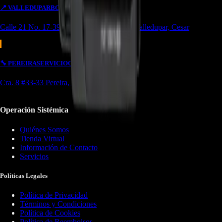
📍
VALLEDUPAR
BODEGA/OUTLET
Calle 21 No. 17-39 Local 4 Simón bolivar Valledupar, Cesar
🔧
PEREIRA
SERVICIO
OUTLET
Cra. 8 #33-33 Pereira, Risaralda
Operación Sistémica
Quiénes Somos
Tienda Virtual
Información de Contacto
Servicios
Políticas Legales
Política de Privacidad
Términos y Condiciones
Política de Cookies
Política de Reembolsos