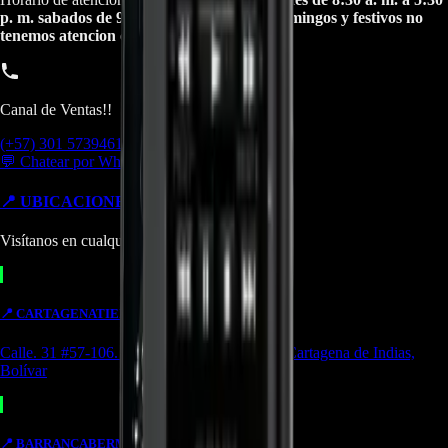
p. m. sabados de 9:00 a. m. a 1:00 p. m. Domingos y festivos no
tenemos atencion online.
Canal de Ventas!!
(+57) 301 5739461
💬 Chatear por WhatsApp
📍 UBICACIONES Y SUCURSALES
Visítanos en cualquiera de nuestras tiendas
📍
CARTAGENA
TIENDA
Calle. 31 #57-106. CC Ejecutivos Local 130 Cartagena de Indias,
Bolívar
📍
BARRANCABERMEJA
TIENDA