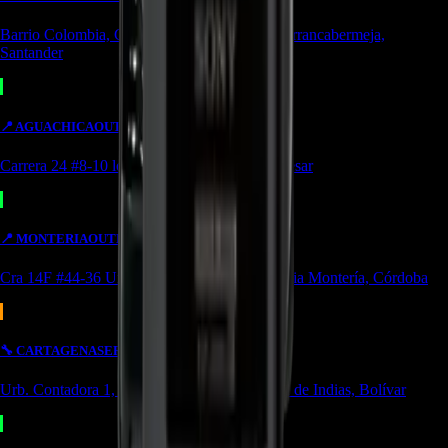
Barrio Colombia, Cl. 49 #15-66 Local 107 Barrancabermeja,
Santander
📍
AGUACHICA
OUTLET
Carrera 24 #8-10 local 2 Potozí Aguachica, Cesar
📍
MONTERIA
OUTLET
Cra 14F #44-36 Urbanización Portal de Almeria Montería, Córdoba
🔧
CARTAGENA
SERVICIO
Urb. Contadora 1, Cra. 69 #31a-37 Cartagena de Indias, Bolívar