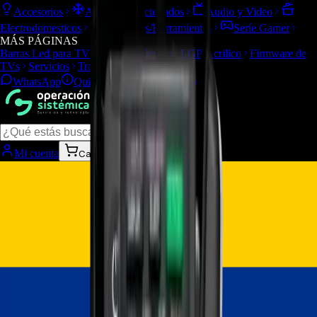
Accesorios
Aires Acondicionados
Audio y Video
Electrodomesticos
Repuestos/Herramientas
Seríe Gamer
MÁS PÁGINAS
Barras Led para TV
Soporte Técnico
LGP/Acrilico
Firmware de
TVs
Servicios
Trabaja con nosotros
WhatsApp
Quiénes Somos
Contacto
Todas las categorías
Mi cuenta
Carrito