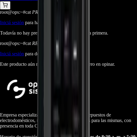
root@ops:~#
cat
PREGUNTAS
[ 0 ]
_
Iniciá sesión
para hacer una pregunta.
Todavía no hay preguntas respondidas. Hacé la primera.
root@ops:~#
cat
RESEÑAS
[ 0 ]
_
Iniciá sesión
para dejar una reseña.
Este producto aún no tiene reseñas. Sé el primero en opinar.
Empresa especializada en electrodomésticos, repuestos de
electrodomésticos, motos electricas y repuestos para las mismas, con
presencia en toda Colombia.
Horario de atención Call Center:
lunes a viernes de 8:30 a. m. a 5:30