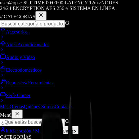
user@ops:~$
UPTIME
00
:
00
:
00
·
LATENCY
12
ms
·
NODES
24/24
·
ENCRYPTION AES-256
·
// SISTEMA EN LÍNEA
// CATEGORÍAS
Accesorios
Aires Acondicionados
Audio y Video
Electrodomesticos
Repuestos/Herramientas
Seríe Gamer
Más Ofertas
Quiénes Somos
Contacto
Menú
Iniciar sesión / Mi cuenta
Carrito
CATEGORÍAS