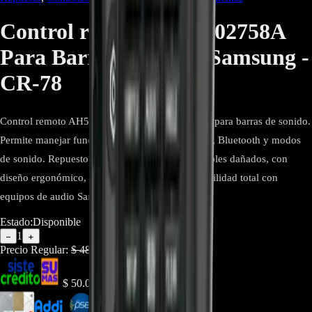
Control remoto AH59-02758A
Para Barra de sonido Samsung -
CR-78
Control remoto AH59-02758A original Samsung para barras de sonido.
Permite manejar funciones de volumen, potencia, Bluetooth y modos
de sonido. Repuesto ideal para reemplazar controles dañados, con
diseño ergonómico, botones precisos y compatibilidad total con
equipos de audio Samsung.
Estado:
Disponible
1
−
+
Precio Regular:
$
48.000
$
50.000