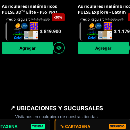
Auriculares inalámbricos
Auriculares inalámbric
PULSE 3D™ Elite - PS5 PRO
PULSE Explore - Latam
-30%
$
1.171.286
$
1.685.571
Precio Regular:
Precio Regular:
$
819.900
$
1.179
Agregar
Agregar
📍 UBICACIONES Y SUCURSALES
Visítanos en cualquiera de nuestras tiendas
RTAGENA
🔧 CARTAGENA
TIENDA
SERVICIO