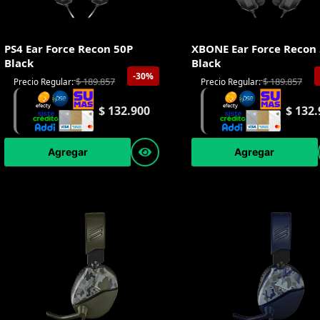
PS4 Ear Force Recon 50P
XBONE Ear Force Recon
Black
Black
-30%
$
189.857
$
189.857
Precio Regular:
Precio Regular:
$
132.900
$
132.
Agregar
Agregar