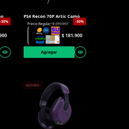
mo
PS4 Recon 70P Artic Camo
-30%
-30%
$
259.857
Precio Regular:
900
$
181.900
Agregar
AGOTADO