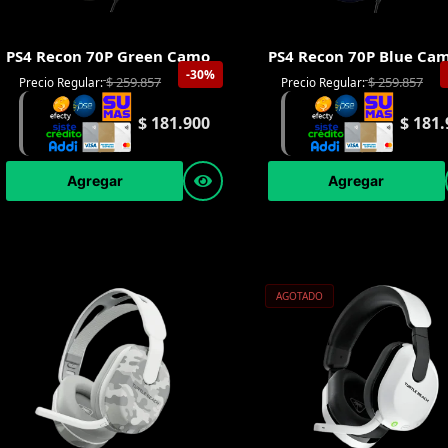
PS4 Recon 70P Green Camo
PS4 Recon 70P Blue Ca
-30%
$
259.857
$
259.857
Precio Regular:
Precio Regular:
$
181.900
$
181.
Agregar
Agregar
AGOTADO