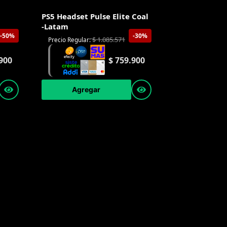
PS5 Headset Pulse Elite Coal
-Latam
-50%
-30%
$
1.085.571
Precio Regular:
900
$
759.900
Agregar