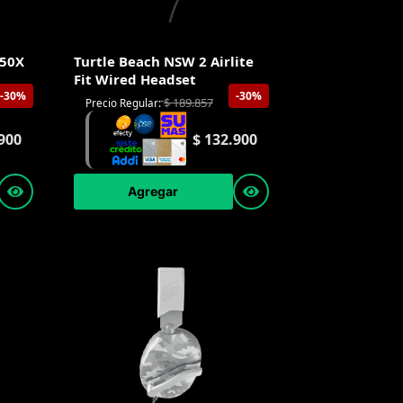
 50X
Turtle Beach NSW 2 Airlite
Fit Wired Headset
-30%
-30%
$
189.857
Precio Regular:
900
$
132.900
Agregar