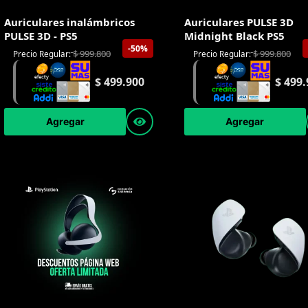
Auriculares inalámbricos
Auriculares PULSE 3D
PULSE 3D - PS5
Midnight Black PS5
-50%
$
999.800
$
999.800
Precio Regular:
Precio Regular:
$
499.900
$
499.
Agregar
Agregar