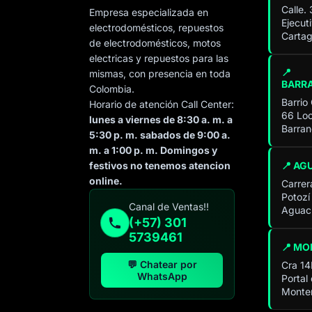
Calle.
Empresa especializada en
Ejecut
electrodomésticos, repuestos
Cartag
de electrodomésticos, motos
electricas y repuestos para las
📍
mismas, con presencia en toda
BARR
Colombia.
Barrio
Horario de atención Call Center:
66 Loc
lunes a viernes de 8:30 a. m. a
Barran
5:30 p. m. sabados de 9:00 a.
m. a 1:00 p. m. Domingos y
📍 AG
festivos no tenemos atencion
online.
Carrer
Potozí
Especialista de operación
Canal de Ventas!!
Aguach
sistémica
(+57) 301
En línea
5739461
📍 MO
💬 Chatear por
Cra 14
WhatsApp
Portal
Monter