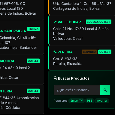
 31 #57-106. CC
Urb. Contadora 1, Cra. 69 #31a-37
ivos Local 130
Cartagena de Indias, Bolívar
ena de Indias, Bolívar
📍 VALLEDUPAR
BODEGA/OUTLET
Calle 21 No. 17-39 Local 4 Simón
TIENDA
ANCABERMEJA
bolivar
 Colombia, Cl. 49 #15-
Valledupar, Cesar
al 107
cabermeja, Santander
🔧 PEREIRA
SERVICIO
OUTLET
Cra. 8 #33-33
UACHICA
OUTLET
Pereira, Risaralda
a 24 #8-10 local 2
ica, Cesar
🔍 Buscar Productos
NTERIA
OUTLET
F #44-36 Urbanización
Populares:
Smart TV
PS5
Inverter
 de Almeria
ía, Córdoba