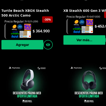
Turtle Beach XBOX Stealth
XB Stealth 600 Gen 3 W
500 Arctic Camo
$
647.000
Precio Regular:
-30%
$
521.286
Precio Regular:
$
452.
$
364.900
Ver más...
Agregar