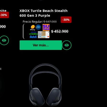
hite
XBOX Turtle Beach Stealth
-30%
600 Gen 3 Purple
-30%
$
647.000
Precio Regular:
900
$
452.900
Ver más...