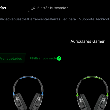
rías
¿Qué estás buscando?
 Video
Repuestos/Herramientas
Barras Led para TV
Soporte Técnico
L
Auriculares Gamer
Filtrar por sede
Ver agotados
0