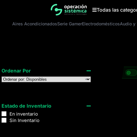
Saltar
al
Todas las catego
contenido
Aires Acondicionados
Serie Gamer
Electrodomésticos
Audio y
Ordenar Por
Sort Products
Estado de Inventario
En inventario
Sin Inventario