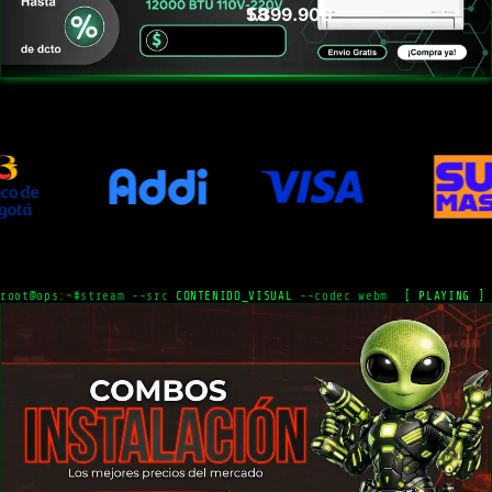
58
1.399.900
root@ops:~#
stream --src
CONTENIDO_VISUAL
--codec webm
[ PLAYING ]