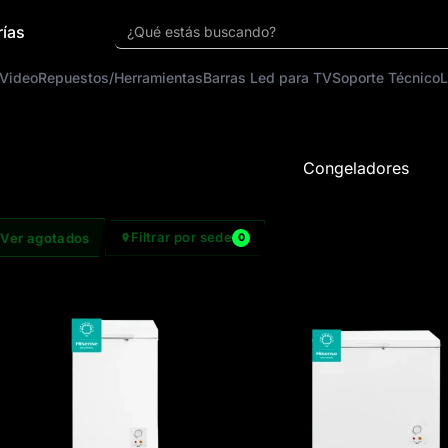
rías
¿Qué estás buscando?
 Video
Repuestos/Herramientas
Barras Led para TV
Soporte Técnico
L
Congeladores
Filtrar por sede
Ver agotados
0