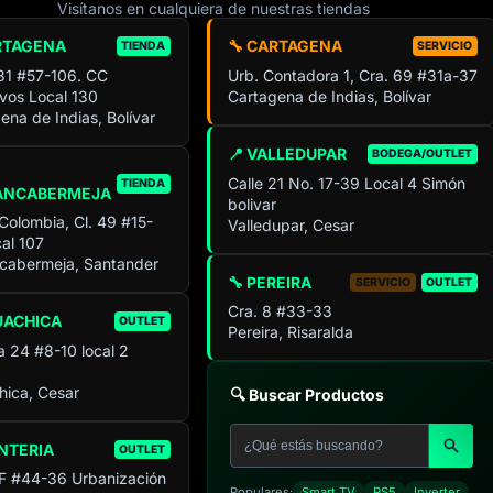
Visítanos en cualquiera de nuestras tiendas
RTAGENA
🔧 CARTAGENA
TIENDA
SERVICIO
 31 #57-106. CC
Urb. Contadora 1, Cra. 69 #31a-37
ivos Local 130
Cartagena de Indias, Bolívar
ena de Indias, Bolívar
📍 VALLEDUPAR
BODEGA/OUTLET
Calle 21 No. 17-39 Local 4 Simón
TIENDA
ANCABERMEJA
bolivar
 Colombia, Cl. 49 #15-
Valledupar, Cesar
al 107
cabermeja, Santander
🔧 PEREIRA
SERVICIO
OUTLET
Cra. 8 #33-33
UACHICA
OUTLET
Pereira, Risaralda
a 24 #8-10 local 2
ica, Cesar
🔍 Buscar Productos
NTERIA
OUTLET
F #44-36 Urbanización
Populares:
Smart TV
PS5
Inverter