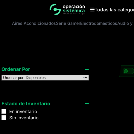
Saltar
al
Todas las catego
contenido
Aires Acondicionados
Serie Gamer
Electrodomésticos
Audio y
Ordenar Por
Sort Products
Estado de Inventario
En inventario
Sin Inventario