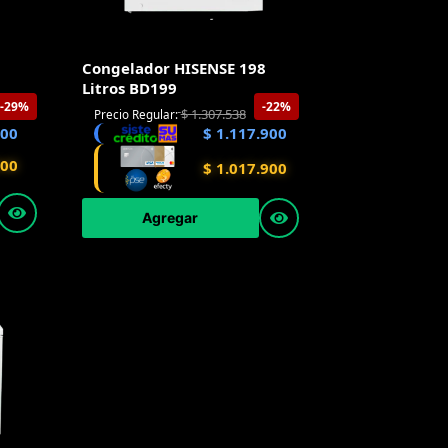
Congelador HISENSE 198
Litros BD199
-29%
-22%
$
1.307.538
Precio Regular:
900
$
1.117.900
900
$
1.017.900
Agregar