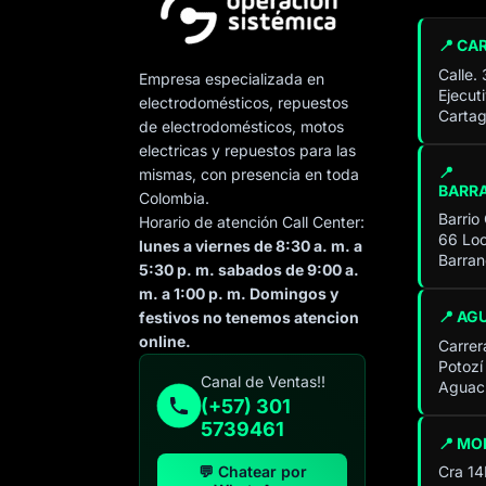
📍 CA
Calle.
Empresa especializada en
Ejecut
electrodomésticos, repuestos
Cartag
de electrodomésticos, motos
electricas y repuestos para las
📍
mismas, con presencia en toda
BARR
Colombia.
Barrio
Horario de atención Call Center:
66 Loc
lunes a viernes de 8:30 a. m. a
Barran
5:30 p. m. sabados de 9:00 a.
m. a 1:00 p. m. Domingos y
📍 AG
festivos no tenemos atencion
online.
Carrer
Potozí
Especialista de operación
Canal de Ventas!!
Aguach
sistémica
(+57) 301
En línea
5739461
📍 MO
💬 Chatear por
Cra 14