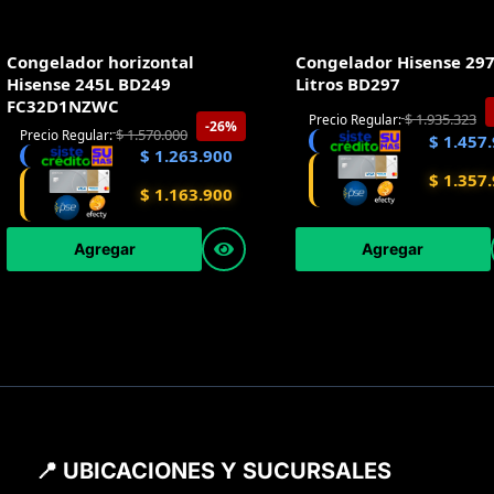
Congelador horizontal
Congelador Hisense 29
Hisense 245L BD249
Litros BD297
FC32D1NZWC
$
1.935.323
Precio Regular:
-26%
$
1.570.000
Precio Regular:
$
1.457.
$
1.263.900
$
1.357.
$
1.163.900
Agregar
Agregar
📍 UBICACIONES Y SUCURSALES