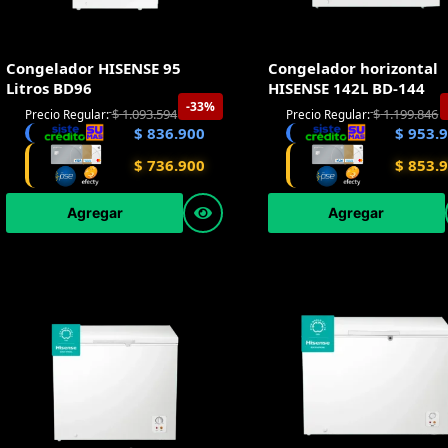
Congelador HISENSE 95
Congelador horizontal
Litros BD96
HISENSE 142L BD-144
-33%
$
1.093.594
$
1.199.846
Precio Regular:
Precio Regular:
$
836.900
$
953.
$
736.900
$
853.
Agregar
Agregar