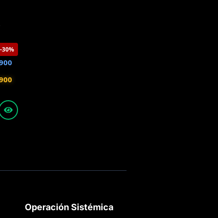
7
-30%
900
900
Operación Sistémica