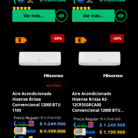
Ver más...
Ver más...
-36%
-36%
AGOTADO
Aire Acondicionado
Aire Acondicionado
Hisense Brissa
Hisense Brissa AS-
Convencional 12000 BTU
12CR5SGRCA00
110V
Convencional 12000 BTU
220V
$
1.714.150
Precio Regular:
$
1.714.180
Precio Regular:
$
1.249.900
$
1.249.900
$
1.199.900
$
1.199.900