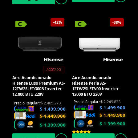
-42%
-38%
AGOTADO
Aire Acondicionado
Aire Acondicionado
Hisense Luso Premium AS-
Hisense Perla AS-
12TW2SLETG00B Inverter
12TW2SLETV00 Inverter
12.000 BTU 220V
12000 BTU 220V
$
2.249.833
Precio Regular:
$
2.405.270
Precio Regular:
$
1.499.900
$
1.499.900
$
1.449.900
$
1.449.900
$
1.399.900
$
1.399.900