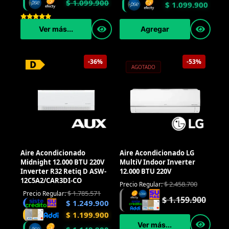
$
1.099.900
$
1.099.900
Agregar
Ver más...
-36%
-53%
AGOTADO
Aire Acondicionado
Aire Acondicionado LG
Midnight 12.000 BTU 220V
MultiV Indoor Inverter
Inverter R32 Retiq D ASW-
12.000 BTU 220V
12C5A2/CAR3DI-CO
$
2.458.700
Precio Regular:
$
1.785.571
Precio Regular:
$
1.159.900
$
1.249.900
$
1.199.900
Ver más...