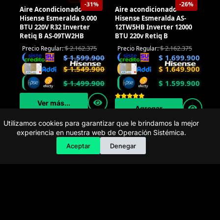
-31%
-26%
AGOTADO
Aire Acondicionado
Aire acondicionado
Hisense Esmeralda 9.000
Hisense Esmeralda AS-
BTU 220V R32 Inverter
12TW5HB Inverter 12000
Retiq B AS-09TW2HB
BTU 220v Retiq B
Utilizamos cookies para garantizar que le brindamos la mejor
$
2.162.375
Precio Regular:
$
2.162.375
experiencia en nuestra web de Operación Sistémica.
Precio Regular:
$
1.699.900
$
1.599.900
Aceptar
Denegar
$
1.649.900
$
1.549.900
$
1.599.900
$
1.499.900
Ver más...
Agregar