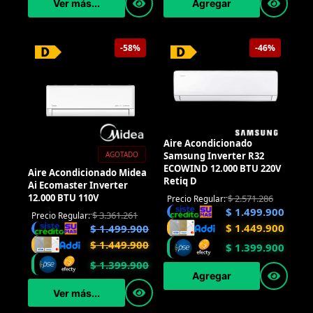
Ver más...
Agregar
-58%
-46%
Aire Acondicionado
Samsung Inverter R32
AGOTADO
ECOWIND 12.000 BTU 220V
Aire Acondicionado Midea
Retiq D
Ai Ecomaster Inverter
12.000 BTU 110V
$
2.571.286
Precio Regular:
$
1.499.900
$
3.361.261
Precio Regular:
$
1.449.900
$
1.499.900
$
1.449.900
$
1.399.900
$
1.399.900
Agregar
Ver más...