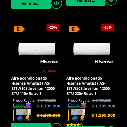
Ver más...
Ver más...
-25%
-25%
AGOTADO
Aire acondicionado
Aire acondicionado
Hisense Amatista AS-
Hisense Amatista AS-
12TW1CE Inverter 12000
12TW5CE Inverter 12000
BTU 110v Retiq E
BTU 220v Retiq E
$
1.739.280
$
1.739.280
Precio Regular:
Precio Regular:
$
1.399.900
$
1.399.900
$
1.299.900
$
1.299.900