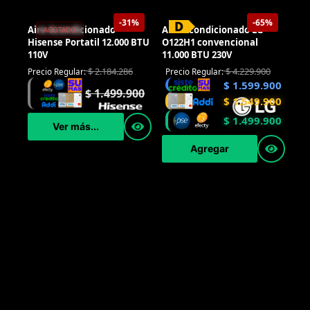
-31%
-65%
AGOTADO
Aire Acondicionado
Aire Acondicionado LG
Hisense Portatil 12.000 BTU
O122H1 convencional
110V
11.000 BTU 230V
$
2.184.286
$
4.229.900
Precio Regular:
Precio Regular:
$
1.599.900
$
1.499.900
$
1.549.900
$
1.499.900
Ver más...
Agregar