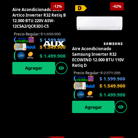
-12%
-42%
Aire Acondicionado
Samsung Inverter R32
ECOWIND 12.000 BTU 110V
Aire Acondicionado Lobo
Retiq D
Artico Inverter R32 Retiq B
12.000 BTU 220V ASW-
$
2.571.286
Precio Regular:
12C5A2/QCR3DI-C5
$
1.599.900
$
1.549.900
$
1.699.900
Precio Regular:
$
1.599.900
$
1.499.900
$
1.549.900
Agregar
$
1.499.900
Agregar