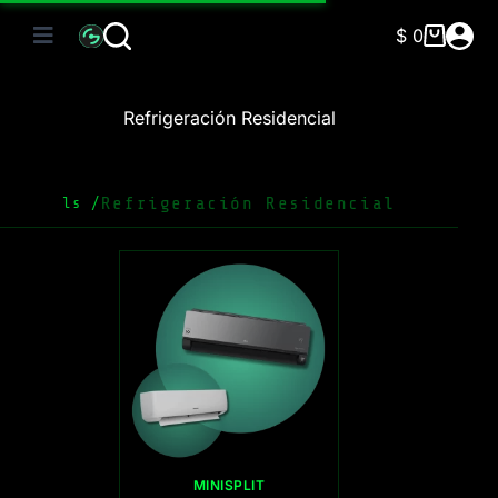
Saltar
al
$
0
Carro
contenido
de
compra
Refrigeración Residencial
Refrigeración Residencial
ls /
MINISPLIT