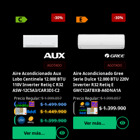
-30%
-30%
AGOTADO
AGOTADO
Aire Acondicionado Aux
Aire Acondicionado Gree
Lobo Centinela 12.000 BTU
Serie Dulce 12.000 BTU 220V
110V Inverter Retiq C R32
Inverter R32 Retiq E
ASW-12C5A3/CAR3DI-C2
GWC12ATBXB-A6DNA1A
$
1.999.857
$
1.999.857
Precio Regular:
Precio Regular:
$
1.499.900
$
1.399.900
$
1.449.900
$
1.399.900
Ver más...
Ver más...