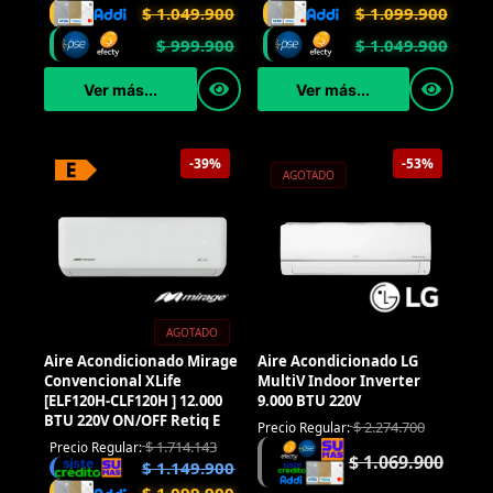
$
1.049.900
$
1.099.900
$
999.900
$
1.049.900
Ver más...
Ver más...
-39%
-53%
AGOTADO
AGOTADO
Aire Acondicionado Mirage
Aire Acondicionado LG
Convencional XLife
MultiV Indoor Inverter
[ELF120H-CLF120H ] 12.000
9.000 BTU 220V
BTU 220V ON/OFF Retiq E
$
2.274.700
Precio Regular:
$
1.714.143
Precio Regular:
$
1.069.900
$
1.149.900