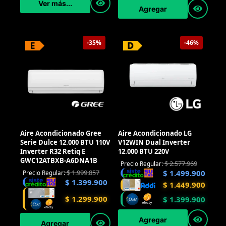
Ver más...
Agregar
-35%
-46%
Aire Acondicionado Gree
Aire Acondicionado LG
Serie Dulce 12.000 BTU 110V
V12WIN Dual Inverter
Inverter R32 Retiq E
12.000 BTU 220V
GWC12ATBXB-A6DNA1B
$
2.577.969
Precio Regular:
$
1.999.857
$
1.499.900
Precio Regular:
$
1.399.900
$
1.449.900
$
1.299.900
$
1.399.900
Agregar
Agregar