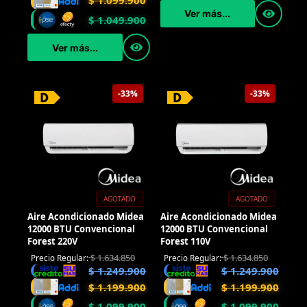
$
1.099.900
Ver más...
$
1.049.900
Ver más...
-33%
-33%
AGOTADO
AGOTADO
Aire Acondicionado Midea
Aire Acondicionado Midea
12000 BTU Convencional
12000 BTU Convencional
Forest 220V
Forest 110V
$
1.634.850
$
1.634.850
Precio Regular:
Precio Regular:
$
1.249.900
$
1.249.900
$
1.199.900
$
1.199.900
$
1.099.900
$
1.099.900