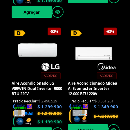
$
1.149.900
Agregar
-52%
-63%
AGOTADO
AGOTADO
Aire Acondicionado LG
Aire Acondicionado Midea
V09WIN Dual Inverter 9000
Ai Ecomaster Inverter
BTU 220V
12.000 BTU 220V
$
2.498.529
$
3.361.261
Precio Regular:
Precio Regular:
$
1.299.900
$
1.349.900
$
1.249.900
$
1.249.900
$
1.199.900