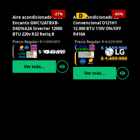
-27%
-65%
AGOTADO
AGOTADO
Aire acondicionado Gree
Aire Acondicionado LG
Encanto GWC12ATBXB-
Convencional O121H1
D6DNA2A Inverter 12000
12.000 BTU 110V ON/OFF
BTU 220v R32 Retiq B
R410A
$
1.999.857
$
4.229.900
Precio Regular:
Precio Regular:
$
1.559.900
$
1.449.990
$
1.459.900
Ver más...
Ver más...