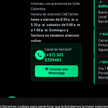
📍
mismas, con presencia en toda
BARR
Colombia.
Barrio
Horario de atención Call Center:
Local
lunes a viernes de 8:30 a. m. a
Barra
5:30 p. m. sabados de 9:00 a. m.
a 1:00 p. m. Domingos y
📍 A
festivos no tenemos atencion
Carrer
online.
Potoz
Especialista de operación
Canal de Ventas!!
Aguac
sistémica
(+57) 301
En línea
5739461
📍 M
Cra 1
💬 Chatear por
Portal
WhatsApp
Monte
Utilizamos cookies para garantizar que le brindamos la mejor experie