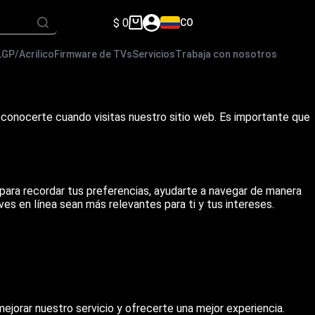
$
0
CO
Carro
de
compra
LGP/Acrilico
Firmware de TVs
Servicios
Trabaja con nosotros
econocerte cuando visitas nuestro sitio web. Es importante que
 para recordar tus preferencias, ayudarte a navegar de manera
ves en línea sean más relevantes para ti y tus intereses.
jorar nuestro servicio y ofrecerte una mejor experiencia.