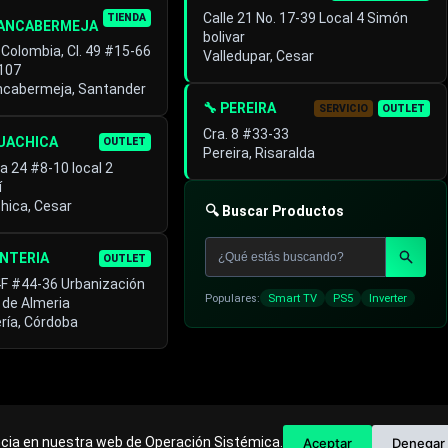
Calle 21 No. 17-39 Local 4 Simón
TIENDA
ANCABERMEJA
bolivar
 Colombia, Cl. 49 #15-66
Valledupar, Cesar
 107
ncabermeja, Santander
🔧 PEREIRA
SERVICIO
OUTLET
Cra. 8 #33-33
GUACHICA
OUTLET
Pereira, Risaralda
a 24 #8-10 local 2
í
hica, Cesar
🔍 Buscar Productos
ONTERIA
OUTLET
4F #44-36 Urbanización
Populares:
Smart TV
PS5
Inverter
 de Almeria
ría, Córdoba
ncia en nuestra web de Operación Sistémica.
Aceptar
Denegar