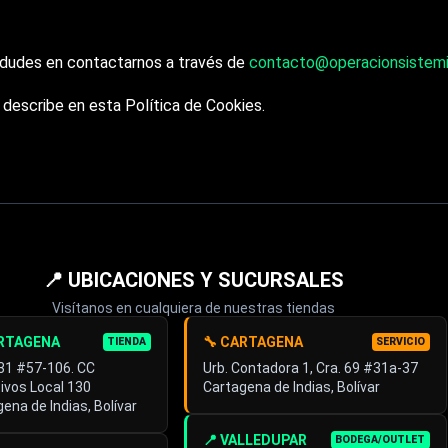
o dudes en contactarnos a través de
contacto@operacionsistem
 describe en esta Política de Cookies.
📍 UBICACIONES Y SUCURSALES
Visítanos en cualquiera de nuestras tiendas
ARTAGENA
🔧 CARTAGENA
TIENDA
SERVICIO
 31 #57-106. CC
Urb. Contadora 1, Cra. 69 #31a-37
ivos Local 130
Cartagena de Indias, Bolívar
ena de Indias, Bolívar
📍 VALLEDUPAR
BODEGA/OUTLET