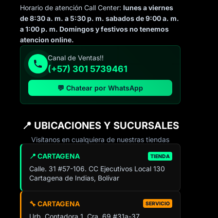
Horario de atención Call Center:
lunes a viernes
de 8:30 a. m. a 5:30 p. m. sabados de 9:00 a. m.
a 1:00 p. m. Domingos y festivos no tenemos
atencion online.
Canal de Ventas!!
(+57) 301 5739461
💬 Chatear por WhatsApp
📍 UBICACIONES Y SUCURSALES
Visítanos en cualquiera de nuestras tiendas
📍 CARTAGENA
TIENDA
Calle. 31 #57-106. CC Ejecutivos Local 130
Cartagena de Indias, Bolívar
🔧 CARTAGENA
SERVICIO
Urb. Contadora 1, Cra. 69 #31a-37