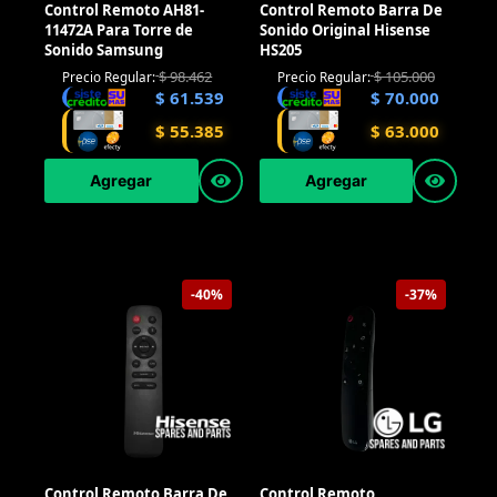
Control Remoto AH81-
Control Remoto Barra De
11472A Para Torre de
Sonido Original Hisense
Sonido Samsung
HS205
$
98.462
$
105.000
Precio Regular:
Precio Regular:
$
61.539
$
70.000
$
55.385
$
63.000
Agregar
Agregar
-40%
-37%
Control Remoto Barra De
Control Remoto