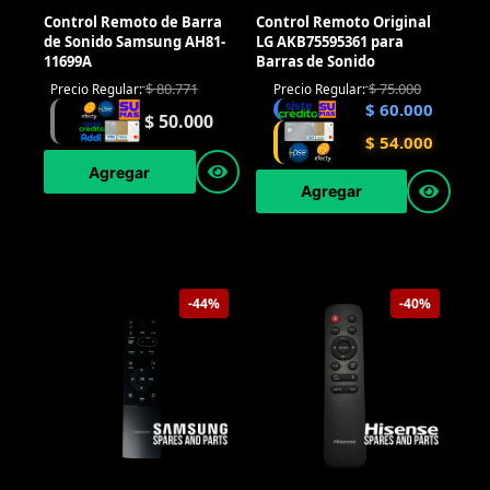
Control Remoto de Barra
Control Remoto Original
de Sonido Samsung AH81-
LG AKB75595361 para
11699A
Barras de Sonido
$
80.771
$
75.000
Precio Regular:
Precio Regular:
$
60.000
$
50.000
$
54.000
Agregar
Agregar
-44%
-40%