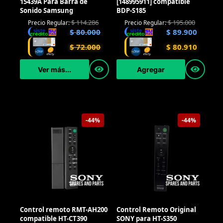
15439A Para Barra de
[148995911] compatible
Sonido Samsung
BDP-S185
$
114.286
$
195.000
Precio Regular:
Precio Regular:
$
80.000
$
89.900
$
72.000
$
80.910
Ver más...
Agregar
-44%
-44%
Control remoto RMT-AH200
Control Remoto Original
compatible HT-CT390
SONY para HT-S350