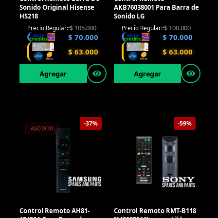
Sonido Original Hisense
AKB76038001 Para Barra de
HS218
Sonido LG
$
105.000
$
100.000
Precio Regular:
Precio Regular:
$
70.000
$
70.000
$
63.000
$
63.000
Agregar
Agregar
-37%
-59%
AGOTADO
Control Remoto AH81-
Control Remoto RMT-B118