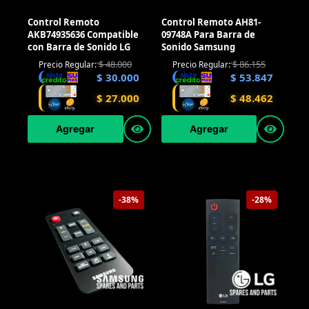
Control Remoto
Control Remoto AH81-
AKB74935636 Compatible
09748A Para Barra de
con Barra de Sonido LG
Sonido Samsung
$
48.000
$
86.155
Precio Regular:
Precio Regular:
$
30.000
$
53.847
$
27.000
$
48.462
Agregar
Agregar
-38%
-28%