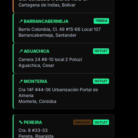
Cartagena de Indias, Bolívar
📍 BARRANCABERMEJA
TIENDA
Barrio Colombia, Cl. 49 #15-66 Local 107
Barrancabermeja, Santander
📍 AGUACHICA
OUTLET
Carrera 24 #8-10 local 2 Potozí
Aguachica, Cesar
📍 MONTERIA
OUTLET
Cra 14F #44-36 Urbanización Portal de
Almeria
Montería, Córdoba
🔧 PEREIRA
SERVICIO
OUTLET
Cra. 8 #33-33
Pereira, Risaralda