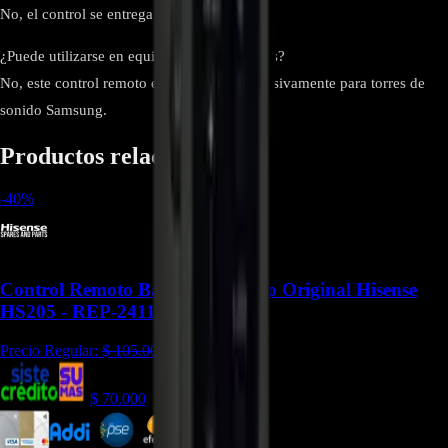
No, el control se entrega sin baterías.
¿Puede utilizarse en equipos de otras marcas?
No, este control remoto está diseñado exclusivamente para torres de
sonido Samsung.
Productos relacionados
-
40
%
Control Remoto Barra De Sonido Original Hisense
HS205 - REP-2411
Precio Regular:
$
105.000
$
70.000
$
63.000