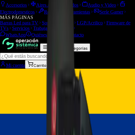
Accesorios
Aires Acondicionados
Audio y Video
Electrodomesticos
Repuestos/Herramientas
Seríe Gamer
MÁS PÁGINAS
Barras Led para TV
Soporte Técnico
LGP/Acrilico
Firmware de
TVs
Servicios
Trabaja con nosotros
WhatsApp
Quiénes Somos
Contacto
Todas las categorías
Mi cuenta
Carrito