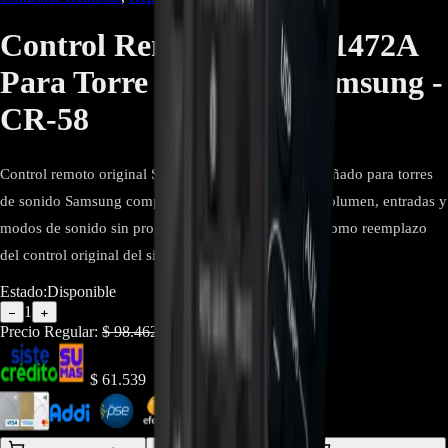
Control Remoto AH81-11472A
Para Torre de Sonido Samsung -
CR-58
Control remoto original Samsung AH81-11472A diseñado para torres
de sonido Samsung compatibles. Permite controlar volumen, entradas y
modos de sonido sin programación adicional, ideal como reemplazo
del control original del sistema de audio.
Estado:
Disponible
1
−
+
Precio Regular:
$
98.462
$
61.539
$
55.385