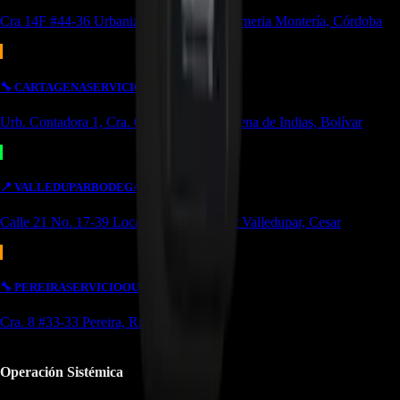
Cra 14F #44-36 Urbanización Portal de Almeria Montería, Córdoba
🔧
CARTAGENA
SERVICIO
Urb. Contadora 1, Cra. 69 #31a-37 Cartagena de Indias, Bolívar
📍
VALLEDUPAR
BODEGA/OUTLET
Calle 21 No. 17-39 Local 4 Simón bolivar Valledupar, Cesar
🔧
PEREIRA
SERVICIO
OUTLET
Cra. 8 #33-33 Pereira, Risaralda
Operación Sistémica