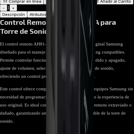
Comprar en línea
Comprar y Recoger
Añadir al Carrito
1
−
+
Descripción
Atributos
Control Remoto AH81-11472A para
Torre de Sonido Samsung
El control remoto AH81-11472A es un repuesto original Samsung
diseñado para el manejo de torres de sonido Samsung compatibles.
Permite controlar funciones esenciales como encendido y apagado,
ajuste de volumen, selección de entradas y modos de sonido,
ofreciendo un control preciso del sistema de audio.
Este control ofrece compatibilidad directa con los equipos Samsung sin
necesidad de programación adicional, manteniendo la experiencia de
uso original. Es ideal como reemplazo del control remoto extraviado o
dañado, garantizando un manejo cómodo y confiable de la torre de
sonido.