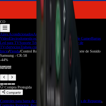
CO
Aires Acondicionados
Audio y
Video
Electrodomesticos
Repuestos/Herramientas
Seríe Gamer
Barras
Led para TV
Soporte Técnico
LGP/Acrilico
Firmware de
TVs
Servicios
Trabaja con nosotros
Inicio
/
Tienda
/
Control Remoto AH81-11472A Para Torre de Sonido
Samsung - CR-58
-
44
%
Compra Protegida
Compartir
Controles para barra de sonido
,
Accesorios
,
Accesorios de Repuesto
,
Controles Remotos
,
Repuestos/Herramientas