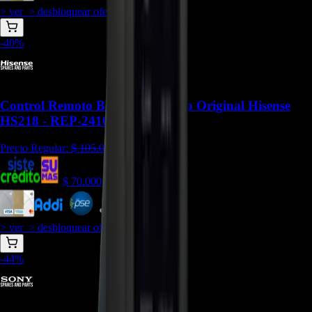
> ver_
> desbloquear oferta_
-
40
%
Control Remoto Barra De Sonido Original Hisense
HS218 - REP-2410
Precio Regular:
$
105.000
$
70.000
$
63.000
> ver_
> desbloquear oferta_
-
44
%