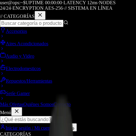
user@ops:~$
UPTIME
00
:
00
:
00
·
LATENCY
12
ms
·
NODES
24/24
·
ENCRYPTION AES-256
·
// SISTEMA EN LÍNEA
// CATEGORÍAS
Accesorios
Aires Acondicionados
Audio y Video
Electrodomesticos
Repuestos/Herramientas
Seríe Gamer
Más Ofertas
Quiénes Somos
Contacto
Menú
Iniciar sesión / Mi cuenta
Carrito
CATEGORÍAS