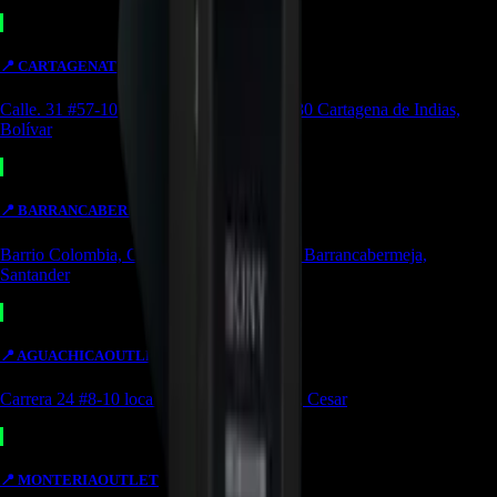
📍
CARTAGENA
TIENDA
Calle. 31 #57-106. CC Ejecutivos Local 130 Cartagena de Indias,
Bolívar
📍
BARRANCABERMEJA
TIENDA
Barrio Colombia, Cl. 49 #15-66 Local 107 Barrancabermeja,
Santander
📍
AGUACHICA
OUTLET
Carrera 24 #8-10 local 2 Potozí Aguachica, Cesar
📍
MONTERIA
OUTLET