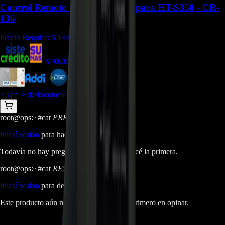
Control Remoto Original SONY para HT-S350 - CR-
136
Precio Regular:
$
144.000
$
90.000
$
81.000
> ver_
> desbloquear oferta_
root@ops:~#
cat
PREGUNTAS
[ 0 ]
_
Iniciá sesión
para hacer una pregunta.
Todavía no hay preguntas respondidas. Hacé la primera.
root@ops:~#
cat
RESEÑAS
[ 0 ]
_
Iniciá sesión
para dejar una reseña.
Este producto aún no tiene reseñas. Sé el primero en opinar.