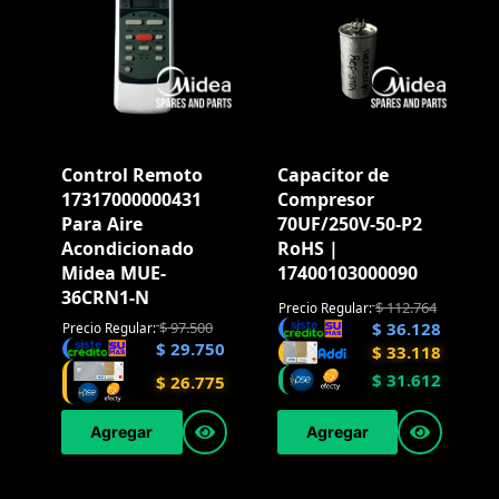
Control Remoto
Capacitor de
17317000000431
Compresor
Para Aire
70UF/250V-50-P2
Acondicionado
RoHS |
Midea MUE-
17400103000090
36CRN1-N
$
112.764
Precio Regular:
$
97.500
$
36.128
Precio Regular:
$
29.750
$
33.118
$
31.612
$
26.775
Agregar
Agregar