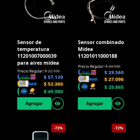
Sensor de
Sensor combinado
temperatura
Midea
11201007000039
11201011000188
para aires midea
$
44.588
Precio Regular:
$
22.100
Precio Regular:
$
29.560
$
57.120
$
27.096
$
52.360
$
25.865
$
49.980
Agregar
Agregar
-73%
-72%