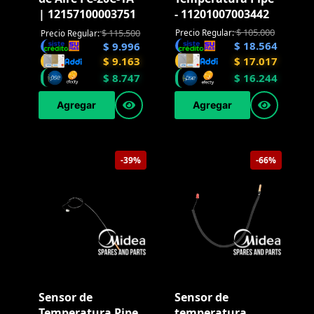
| 12157100003751
- 11201007003442
$
105.000
$
115.500
Precio Regular:
Precio Regular:
$
18.564
$
9.996
$
17.017
$
9.163
$
8.747
$
16.244
Agregar
Agregar
-39%
-66%
Sensor de
Sensor de
Temperatura Pipe
temperatura