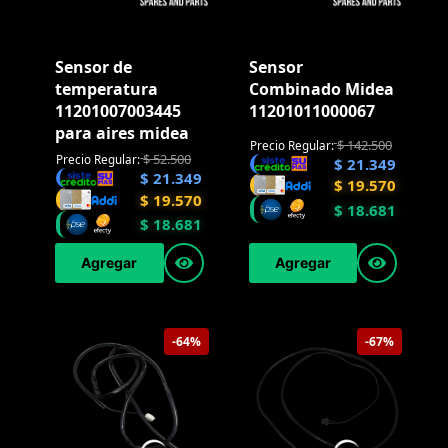
Sensor de
Sensor
temperatura
Combinado Midea
11201007003445
11201011000067
para aires midea
$
142.500
Precio Regular:
$
52.500
Precio Regular:
$
21.349
$
21.349
$
19.570
$
19.570
$
18.681
$
18.681
Agregar
Agregar
-64%
-67%