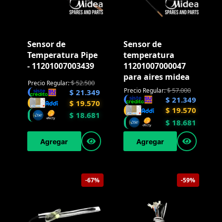
Sensor de
Sensor de
Temperatura Pipe
temperatura
- 11201007003439
11201007000047
para aires midea
$
52.500
Precio Regular:
$
57.000
Precio Regular:
$
21.349
$
21.349
$
19.570
$
19.570
$
18.681
$
18.681
Agregar
Agregar
-67%
-59%