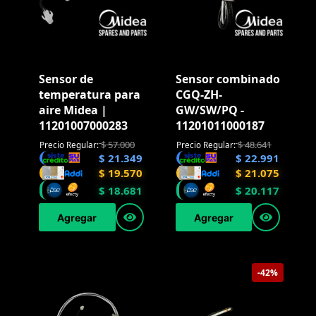
Sensor de
Sensor combinado
temperatura para
CGQ-ZH-
aire Midea |
GW/SW/PQ -
11201007000283
11201011000187
$
57.000
$
48.641
Precio Regular:
Precio Regular:
$
21.349
$
22.991
$
19.570
$
21.075
$
18.681
$
20.117
Agregar
Agregar
-42%