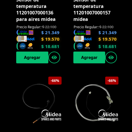
temperatura
temperatura
11201007000136
11201007000157
para aires midea
midea
$
22.100
$
22.100
Precio Regular:
Precio Regular:
$
21.349
$
21.349
$
19.570
$
19.570
$
18.681
$
18.681
Agregar
Agregar
-66%
-66%