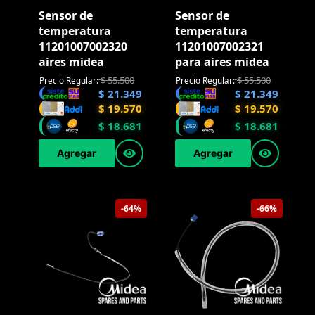
Sensor de
Sensor de
temperatura
temperatura
11201007002320
11201007002321
aires midea
para aires midea
$
55.500
$
55.500
Precio Regular:
Precio Regular:
$
21.349
$
21.349
$
19.570
$
19.570
$
18.681
$
18.681
Agregar
Agregar
-64%
-66%