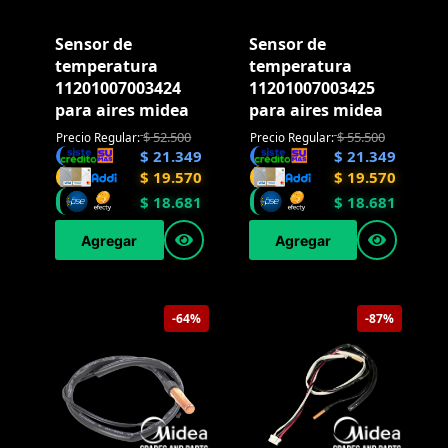
Sensor de
Sensor de
temperatura
temperatura
11201007003424
11201007003425
para aires midea
para aires midea
$
52.500
$
55.500
Precio Regular:
Precio Regular:
$
21.349
$
21.349
$
19.570
$
19.570
$
18.681
$
18.681
Agregar
Agregar
-64%
-87%