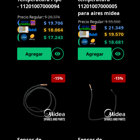
- 11201007000094
11201007000005
para aires midea
$
28.374
Precio Regular:
$
55.500
Precio Regular:
$
19.706
$
21.349
$
18.064
$
19.570
$
17.243
$
18.681
Agregar
Agregar
-15%
-15%
Sensor de
Sensor de