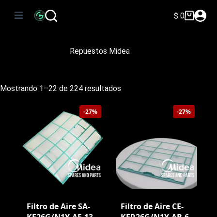
Saltar
al
$
0
Carro
contenido
de
compra
Repuestos Midea
Ordenado
Mostrando 1–22 de 224 resultados
por
precio:
-27%
-27%
bajo
a
alto
Filtro de Aire SA-
Filtro de Aire CE-