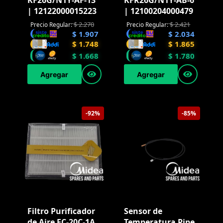
KF26G/N1Y-AF-13
KFR26G/N1Y-AB-6
| 12122000015223
| 12100204000479
$
2.270
$
2.421
Precio Regular:
Precio Regular:
$
1.907
$
2.034
$
1.748
$
1.865
$
1.668
$
1.780
Agregar
Agregar
-92%
-85%
Filtro Purificador
Sensor de
de Aire FC-20C-1A
Temperatura Pipe