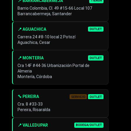
📍 BARRANCABERMEJA
TIENDA
Barrio Colombia, Cl. 49 #15-66 Local 107
Barrancabermeja, Santander
📍 AGUACHICA
OUTLET
Carrera 24 #8-10 local 2 Potozí
Aguachica, Cesar
📍 MONTERIA
OUTLET
Cra 14F #44-36 Urbanización Portal de
Almeria
Montería, Córdoba
🔧 PEREIRA
SERVICIO
OUTLET
Cra. 8 #33-33
Pereira, Risaralda
📍 VALLEDUPAR
BODEGA/OUTLET