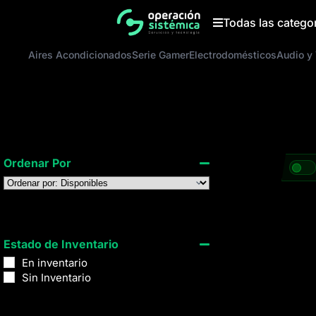
Saltar
al
Todas las catego
contenido
Aires Acondicionados
Serie Gamer
Electrodomésticos
Audio y
Ordenar Por
Sort Products
Estado de Inventario
En inventario
Sin Inventario