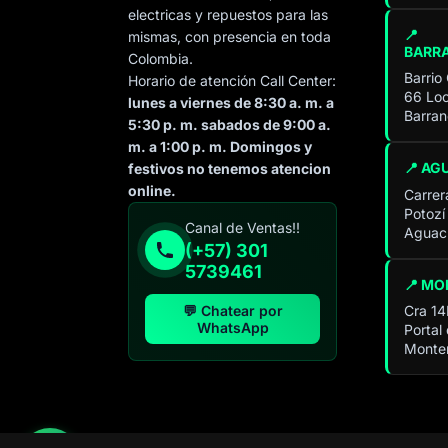
electricas y repuestos para las
📍
mismas, con presencia en toda
BARR
Colombia.
Barrio
Horario de atención Call Center:
66 Loc
lunes a viernes de 8:30 a. m. a
Barran
5:30 p. m. sabados de 9:00 a.
m. a 1:00 p. m. Domingos y
📍 AG
festivos no tenemos atencion
online.
Carrer
Potozí
Especialista de operación
Canal de Ventas!!
Aguach
sistémica
(+57) 301
En línea
5739461
📍 MO
💬 Chatear por
Cra 14
WhatsApp
Portal
Monter