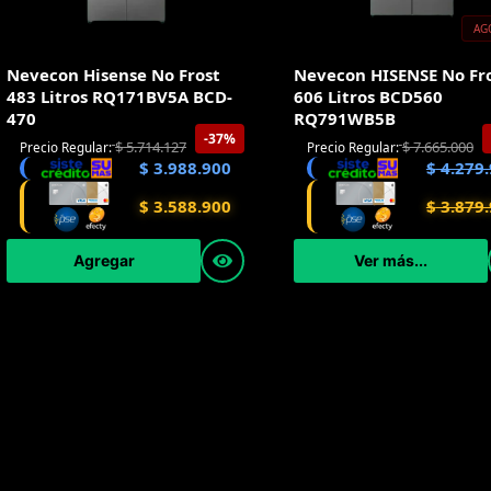
AG
Nevecon Hisense No Frost
Nevecon HISENSE No Fr
483 Litros RQ171BV5A BCD-
606 Litros BCD560
470
RQ791WB5B
-37%
$
5.714.127
$
7.665.000
Precio Regular:
Precio Regular:
$
3.988.900
$
4.279.
$
3.588.900
$
3.879.
Agregar
Ver más...