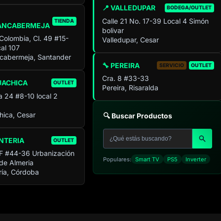
📍 VALLEDUPAR
BODEGA/OUTLET
Calle 21 No. 17-39 Local 4 Simón
TIENDA
ANCABERMEJA
bolivar
 Colombia, Cl. 49 #15-
Valledupar, Cesar
al 107
cabermeja, Santander
🔧 PEREIRA
SERVICIO
OUTLET
Cra. 8 #33-33
UACHICA
OUTLET
Pereira, Risaralda
a 24 #8-10 local 2
ica, Cesar
🔍 Buscar Productos
NTERIA
OUTLET
F #44-36 Urbanización
Populares:
Smart TV
PS5
Inverter
 de Almeria
ía, Córdoba