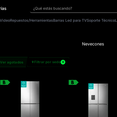
rías
¿Qué estás buscando?
 Video
Repuestos/Herramientas
Barras Led para TV
Soporte Técnico
L
Nevecones
Filtrar por sede
Ver agotados
0