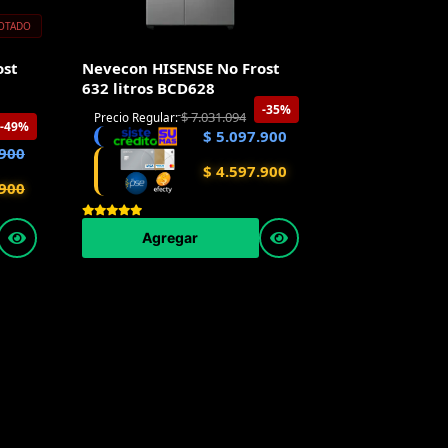
OTADO
ost
Nevecon HISENSE No Frost
632 litros BCD628
-35%
$
7.031.094
Precio Regular:
-49%
$
5.097.900
900
$
4.597.900
900
Agregar