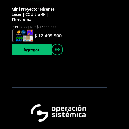
Mini Proyector Hisense
Láser | C2 Ultra 4K |
Thricroma
$
15.999.900
Precio Regular:
$
12.499.900
Agregar