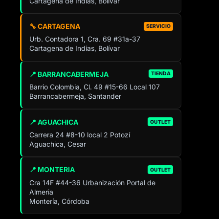
Cartagena de Indias, Bolívar
🔧 CARTAGENA
SERVICIO
Urb. Contadora 1, Cra. 69 #31a-37
Cartagena de Indias, Bolívar
📍 BARRANCABERMEJA
TIENDA
Barrio Colombia, Cl. 49 #15-66 Local 107
Barrancabermeja, Santander
📍 AGUACHICA
OUTLET
Carrera 24 #8-10 local 2 Potozí
Aguachica, Cesar
📍 MONTERIA
OUTLET
Cra 14F #44-36 Urbanización Portal de
Almeria
Montería, Córdoba