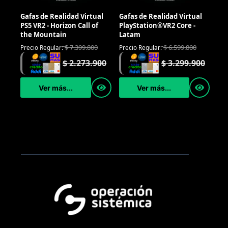
Gafas de Realidad Virtual
Gafas de Realidad Virtual
PS5 VR2 - Horizon Call of
PlayStation®VR2 Core -
the Mountain
Latam
$
7.399.800
$
6.599.800
Precio Regular:
Precio Regular:
$
2.273.900
$
3.299.900
Ver más...
Ver más...