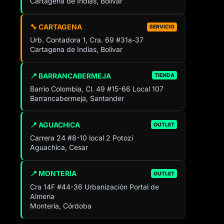
Cartagena de Indias, Bolívar
🔧 CARTAGENA
SERVICIO
Urb. Contadora 1, Cra. 69 #31a-37
Cartagena de Indias, Bolívar
📍 BARRANCABERMEJA
TIENDA
Barrio Colombia, Cl. 49 #15-66 Local 107
Barrancabermeja, Santander
📍 AGUACHICA
OUTLET
Carrera 24 #8-10 local 2 Potozí
Aguachica, Cesar
📍 MONTERIA
OUTLET
Cra 14F #44-36 Urbanización Portal de
Almeria
Montería, Córdoba