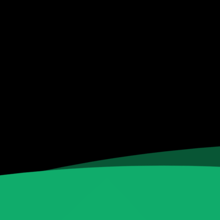
Especialista de operación
sistémica
En línea