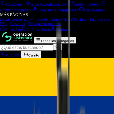
Accesorios
Aires Acondicionados
Audio y Video
Electrodomesticos
Repuestos/Herramientas
Seríe Gamer
MÁS PÁGINAS
Barras Led para TV
Soporte Técnico
LGP/Acrilico
Firmware de
TVs
Servicios
Trabaja con nosotros
WhatsApp
Quiénes Somos
Contacto
Todas las categorías
Mi cuenta
Carrito