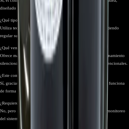
Sí, el compresor KSN140D21UFZ es un repuesto original Midea,
diseñado para sistemas con tecnología Inverter.
¿Qué tipo de tecnología utiliza?
Utiliza tecnología Inverter con corriente directa (DC), permitiendo
regular su velocidad de trabajo según la demanda térmica.
¿Qué ventajas tiene un compresor Inverter DC?
Ofrece mayor eficiencia energética, menor consumo, funcionamiento
silencioso y vida útil prolongada frente a compresores convencionales.
¿Este compresor es silencioso?
Sí, gracias a su diseño Inverter y componentes optimizados, funciona
de forma estable con muy bajo nivel de ruido.
¿Requiere mantenimiento frecuente?
No, pero se recomienda mantenimiento preventivo anual y monitoreo
del sistema para garantizar su óptimo funcionamiento.