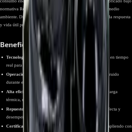
consumo energético y mejorando la estabilidad térmica. Fabricado bajo
normativa RoHS, es seguro, confiable y respetuoso con el medio
ambiente. Diseñado para ofrecer operación silenciosa, rápida respuesta
y vida útil prolongada en condiciones exigentes.
Beneficios clave y ventajas:
Tecnología Inverter DC
: regula la velocidad de trabajo en tiempo
real para un mayor ahorro energético.
Operación silenciosa
: diseño optimizado que reduce el ruido
durante el funcionamiento continuo.
Alta eficiencia energética
: ajusta su potencia según la carga
térmica, minimizando el consumo eléctrico.
Repuesto original Midea
: garantiza compatibilidad perfecta y
desempeño confiable.
Certificación RoHS
: libre de sustancias peligrosas, cumpliendo con