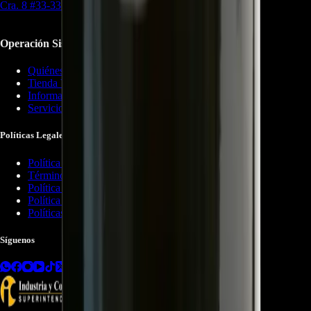
Cra. 8 #33-33 Pereira, Risaralda
Operación Sistémica
Quiénes Somos
Tienda Virtual
Información de Contacto
Servicios
Políticas Legales
Política de Privacidad
Términos y Condiciones
Política de Cookies
Política de Reembolsos
Políticas de Garantía
Síguenos