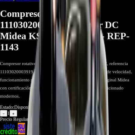
Compresor Rotativo
11103020003919 Inverter DC
Midea KSN140D21UFZ - REP-
1143
Compresor rotativo Midea KSN140D21UFZ Inverter DC, referencia
11103020003919. Alta eficiencia, regulación inteligente de velocidad,
funcionamiento silencioso y bajo consumo. Repuesto original Midea
con certificación RoHS. Ideal para equipos de aire acondicionado
modernos.
Estado:
Disponible
1
−
+
Precio Regular:
$
1.045.925
$
878.577