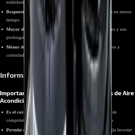
estándares internacionales ambientales.
Respuesta rápida
: enfría o calienta con mayor precisión en menor
tiempo.
Mayor durabilidad
: diseñado para condiciones exigentes y uso
prolongado sin pérdida de rendimiento.
Menor desgaste mecánico
: gracias a los arranques suaves y
controlados que evita picos de voltaje.
Información relevante
Importancia del Compresor en Sistemas de Aire
Acondicionado
Es el corazón del sistema de climatización
: se encarga de
comprimir el gas refrigerante y mantener el flujo térmico.
Permite climatización inteligente
: gracias a su tecnología Inverter