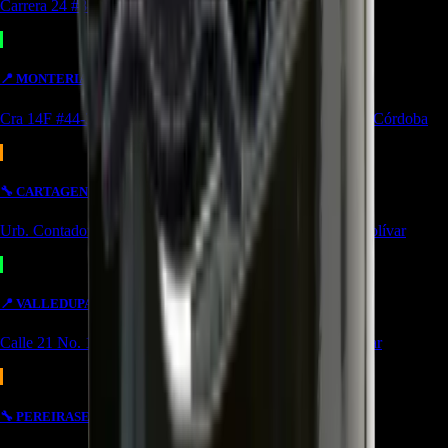
Carrera 24 #8-10 local 2 Potozí Aguachica, Cesar
📍
MONTERIA
OUTLET
Cra 14F #44-36 Urbanización Portal de Almeria Montería, Córdoba
🔧
CARTAGENA
SERVICIO
Urb. Contadora 1, Cra. 69 #31a-37 Cartagena de Indias, Bolívar
📍
VALLEDUPAR
BODEGA/OUTLET
Calle 21 No. 17-39 Local 4 Simón bolivar Valledupar, Cesar
🔧
PEREIRA
SERVICIO
OUTLET