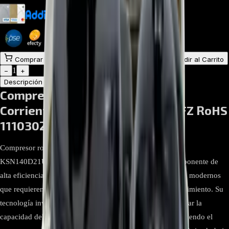
$
805.362
$
768.755
Comprar en línea
Comprar y Recoger
Añadir al Carrito
1
−
+
Descripción
Atributos
Compresor Rotativo Inverter de
Corriente Directa KSN140D21UFZ RoHS
11103020003919
Compresor rotativo Inverter de corriente directa Midea
KSN140D21UFZ, referencia 11103020003919. Este componente de
alta eficiencia es ideal para sistemas de aire acondicionado modernos
que requieren control preciso de velocidad y máximo rendimiento. Su
tecnología inverter con corriente directa (DC) permite ajustar la
capacidad del compresor según la demanda térmica, reduciendo el