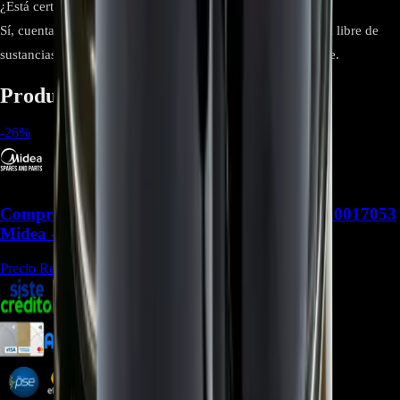
¿Está certificado ambientalmente?
Sí, cuenta con certificación RoHS, lo que garantiza que está libre de
sustancias peligrosas y es respetuoso con el medio ambiente.
Productos relacionados
-
26
%
Compresor rotativo de velocidad fija 11103010017053
Midea - REP-1153
Precio Regular:
$
742.900
$
624.036
$
572.033
$
546.032