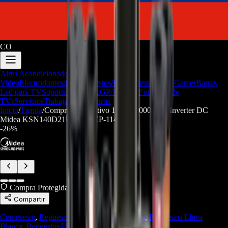
CO
Aires Acondicionados
Audio y
Video
Electrodomesticos
Repuestos/Herramientas
Seríe Gamer
Barras
Led para TV
Soporte Técnico
LGP/Acrilico
Firmware de
TVs
Servicios
Trabaja con nosotros
Inicio
/
Tienda
/
Compresor Rotativo 11103020003919 Inverter DC
Midea KSN140D21UFZ - REP-1143
-
26
%
Compra Protegida
Compartir
Compresor
,
Repuestos Aires Acondicionados
,
Repuestos Línea
Blanca
,
Repuestos/Herramientas