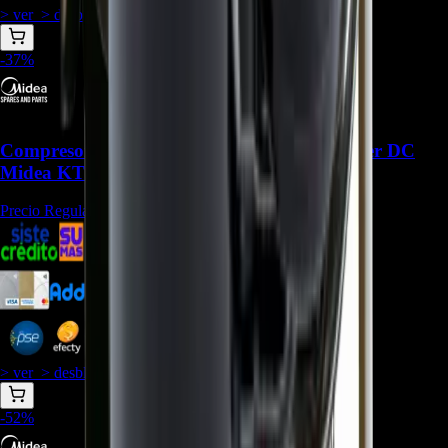
> ver_
> desbloquear oferta_
-
37
%
Compresor Rotativo 11103020006440 Inverter DC
Midea KTN150D30UFZA - REP-2329
Precio Regular:
$
1.320.000
$
952.476
$
873.103
$
833.417
> ver_
> desbloquear oferta_
-
52
%