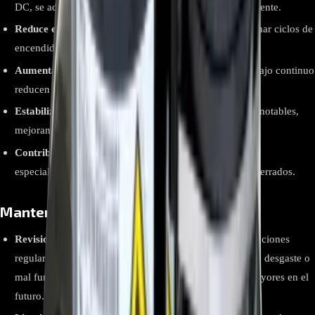
DC, se adapta en tiempo real a las necesidades del ambiente.
Reduce el consumo energético hasta un 40%
: al eliminar ciclos de
encendido/apagado frecuentes.
Aumenta la vida útil del equipo
: menor esfuerzo y trabajo continuo
reducen el desgaste interno.
Estabiliza la temperatura ambiente
: sin fluctuaciones notables,
mejorando el confort del usuario.
Contribuye al funcionamiento silencioso del sistema
:
especialmente en espacios residenciales o comerciales cerrados.
Mantenimiento del Compresor
Revisiones Periódicas:
Es recomendable realizar inspecciones
regulares del compresor para detectar cualquier señal de desgaste o
mal funcionamiento. Esto puede prevenir problemas mayores en el
futuro.