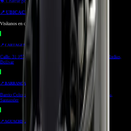
💬 Chatear por WhatsApp
📍 UBICACIONES Y SUCURSALES
Visítanos en cualquiera de nuestras tiendas
📍
CARTAGENA
TIENDA
Calle. 31 #57-106. CC Ejecutivos Local 130 Cartagena de Indias,
Bolívar
📍
BARRANCABERMEJA
TIENDA
Barrio Colombia, Cl. 49 #15-66 Local 107 Barrancabermeja,
Santander
📍
AGUACHICA
OUTLET