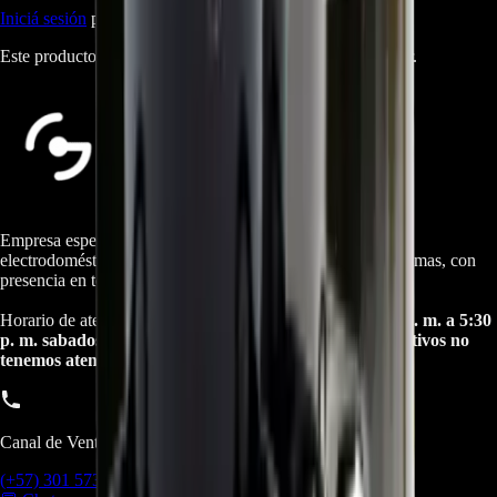
Iniciá sesión
para dejar una reseña.
Este producto aún no tiene reseñas. Sé el primero en opinar.
Empresa especializada en electrodomésticos, repuestos de
electrodomésticos, motos electricas y repuestos para las mismas, con
presencia en toda Colombia.
Horario de atención Call Center:
lunes a viernes de 8:30 a. m. a 5:30
p. m. sabados de 9:00 a. m. a 1:00 p. m. Domingos y festivos no
tenemos atencion online.
Canal de Ventas!!
(+57) 301 5739461