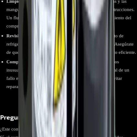
Limpieza y Desobstrucción:
Asegúrate de que las rejillas y las
mangueras de circulación de aire estén limpias y sin obstrucciones.
Un flujo de aire adecuado contribuye al buen funcionamiento del
compresor.
Revisión de Cargas de Refrigerante:
Un nivel incorrecto de
refrigerante puede afectar el rendimiento del compresor. Asegúrate
de que el sistema esté equilibrado para un funcionamiento eficiente.
Comprobación de Vibraciones y Ruidos:
Escuchar ruidos
inusuales o detectar vibraciones excesivas puede ser señal de un
fallo en el compresor. Un diagnóstico temprano puede evitar
reparaciones costosas.
Preguntas Frecuentes
¿Este compresor es original de Midea?