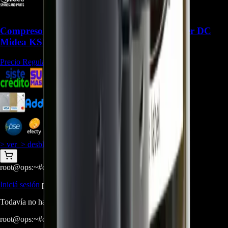
Compresor Rotativo 11103020006459 Inverter DC
Midea KSN140D58UFZ - REP-1278
Precio Regular:
$
1.435.500
$
788.256
$
722.568
$
689.724
> ver_
> desbloquear oferta_
root@ops:~#
cat
PREGUNTAS
[ 0 ]
_
Iniciá sesión
para hacer una pregunta.
Todavía no hay preguntas respondidas. Hacé la primera.
root@ops:~#
cat
RESEÑAS
[ 0 ]
_