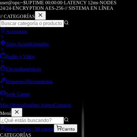
user@ops:~$
UPTIME
00
:
00
:
00
·
LATENCY
12
ms
·
NODES
24/24
·
ENCRYPTION AES-256
·
// SISTEMA EN LÍNEA
// CATEGORÍAS
Accesorios
Aires Acondicionados
Audio y Video
Electrodomesticos
Repuestos/Herramientas
Seríe Gamer
Más Ofertas
Quiénes Somos
Contacto
Menú
Iniciar sesión / Mi cuenta
Carrito
CATEGORÍAS