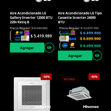
Aire Acondicionado LG
Aire Acondicionado LG Tipo
Gallery Inverter 12000 BTU
Cassette Inverter 24000
220v Retiq B
BTU
$
8.549.982
$
12.877.700
Precio Regular:
Precio Regular:
$
6.899.900
$
5.419.989
$
6.699.900
$
6.499.900
Agregar
Agregar
-36%
-46%
AGOTADO