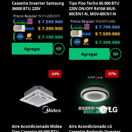
Cassette Inverter Samsung
Tipo Piso Techo 60.000 BTU
36000 BTU 220V
220V ON/OFF R410A MUE-
60CRN1-N, MOV-60CN1-N
$
11.285.571
Precio Regular:
$
8.571.286
$
7.599.900
Precio Regular:
$
7.799.900
$
7.399.900
$
7.599.900
$
7.199.900
$
7.399.900
Agregar
Agregar
-24%
-57%
Aire Acondicionado Midea
Aire Acondicionado LG
Tipo Cassette 60.000 BTU
Cassette Redondo Inverter