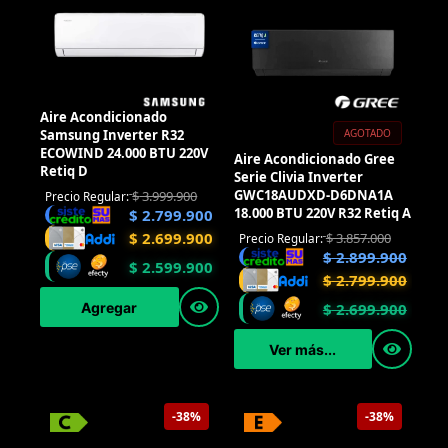
Aire Acondicionado
Samsung Inverter R32
AGOTADO
ECOWIND 24.000 BTU 220V
Aire Acondicionado Gree
Retiq D
Serie Clivia Inverter
GWC18AUDXD-D6DNA1A
$
3.999.900
Precio Regular:
18.000 BTU 220V R32 Retiq A
$
2.799.900
$
2.699.900
$
3.857.000
Precio Regular:
$
2.899.900
$
2.599.900
$
2.799.900
Agregar
$
2.699.900
Ver más...
-38%
-38%