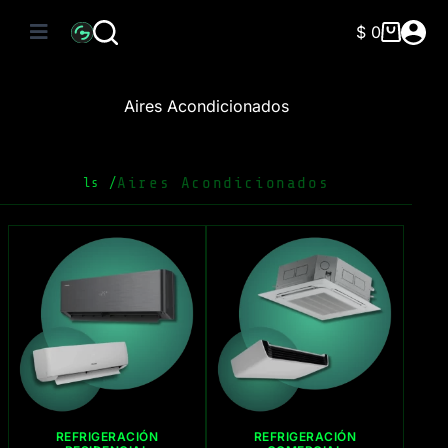
Saltar
al
$
0
Carro
contenido
de
compra
Aires Acondicionados
Aires Acondicionados
ls /
REFRIGERACIÓN
REFRIGERACIÓN