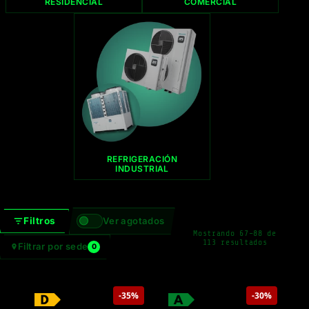
RESIDENCIAL
COMERCIAL
REFRIGERACIÓN
INDUSTRIAL
Filtros
Ver agotados
Mostrando 67–88 de
Ordenado
113 resultados
Filtrar por sede
0
por
precio:
bajo
a
alto
-35%
-30%