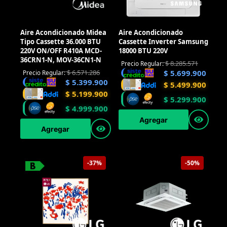
Aire Acondicionado Midea
Aire Acondicionado
Tipo Cassette 36.000 BTU
Cassette Inverter Samsung
220V ON/OFF R410A MCD-
18000 BTU 220V
36CRN1-N, MOV-36CN1-N
$
8.285.571
Precio Regular:
$
6.571.286
$
5.699.900
Precio Regular:
$
5.399.900
$
5.499.900
$
5.199.900
$
5.299.900
$
4.999.900
Agregar
Agregar
-37%
-50%