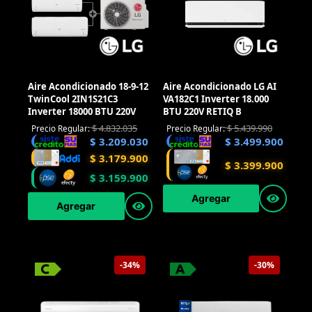
Aire Acondicionado 18-9-12
Aire Acondicionado LG AI
TwinCool 2IN1S21C3
VA182C1 Inverter 18.000
Inverter 18000 BTU 220V
BTU 220V RETIQ B
$
4.832.035
$
5.439.990
Precio Regular:
Precio Regular:
$
3.209.030
$
3.499.900
$
3.179.900
$
3.399.900
$
3.159.900
Agregar
Agregar
-34%
-30%