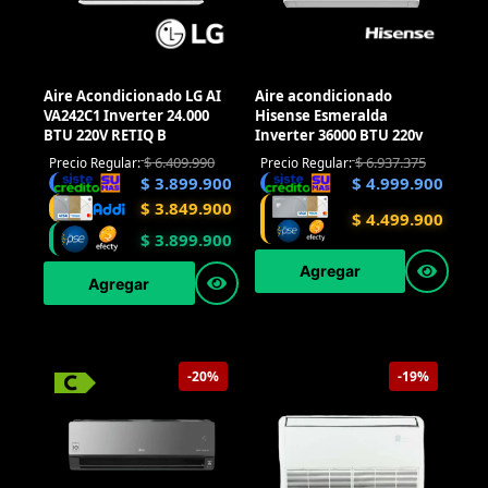
Aire Acondicionado LG AI
Aire acondicionado
VA242C1 Inverter 24.000
Hisense Esmeralda
BTU 220V RETIQ B
Inverter 36000 BTU 220v
$
6.409.990
$
6.937.375
Precio Regular:
Precio Regular:
$
3.899.900
$
4.999.900
$
3.849.900
$
4.499.900
$
3.899.900
Agregar
Agregar
-20%
-19%