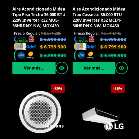
Aire Acondicionado Midea
Aire Acondicionado Midea
Tipo Piso Techo 36.000 BTU
Tipo Cassette 36.000 BTU
220V Inverter R32 MUE-
220V Inverter R32 MCD1-
36HRDNX-NW, MOX430-
36HRDNX-NW, MOX430-
36HFN8-NW
36HFN8-NW
$
8.571.286
$
8.714.143
Precio Regular:
Precio Regular:
$
6.999.900
$
6.999.900
$
6.799.900
$
6.799.900
$
6.599.900
$
6.599.900
Ver más...
Ver más...
-39%
-56%