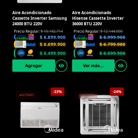
Aire Acondicionado
Aire Acondicionado
Cassette Inverter Samsung
Hisense Cassette Inverter
24000 BTU 220V
36000 BTU 220V
$
10.142.714
$
12.144.000
Precio Regular:
Precio Regular:
$
6.899.900
$
6.999.900
$
6.699.900
$
6.799.900
$
6.499.900
$
6.599.900
Agregar
Ver más...
-23%
-24%
AGOTADO
AGOTADO