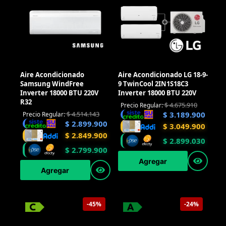
Aire Acondicionado
Aire Acondicionado LG 18-9-
Samsung WindFree
9 TwinCool 2IN1S18C3
Inverter 18000 BTU 220V
Inverter 18000 BTU 220V
R32
$
4.675.910
Precio Regular:
$
4.514.143
$
3.189.900
Precio Regular:
$
2.899.900
$
3.049.900
$
2.849.900
$
2.899.030
$
2.799.900
Agregar
Agregar
-45%
-24%