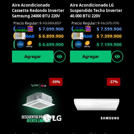
Aire Acondicionado
Aire Acondicionado LG
Cassette Redondo Inverter
Suspendido Techo Inverter
Samsung 24000 BTU 220V
40.000 BTU 220V
$
10.999.857
$
16.375.770
Precio Regular:
Precio Regular:
$
7.099.900
$
7.599.900
$
6.899.900
$
7.399.900
$
6.699.900
$
7.199.900
Agregar
Agregar
-59%
-37%