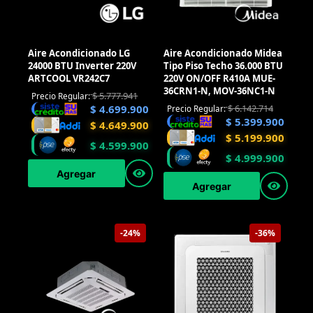
Aire Acondicionado LG
Aire Acondicionado Midea
24000 BTU Inverter 220V
Tipo Piso Techo 36.000 BTU
ARTCOOL VR242C7
220V ON/OFF R410A MUE-
36CRN1-N, MOV-36NC1-N
$
5.777.941
Precio Regular:
$
6.142.714
$
4.699.900
Precio Regular:
$
5.399.900
$
4.649.900
$
5.199.900
$
4.599.900
$
4.999.900
Agregar
Agregar
-24%
-36%