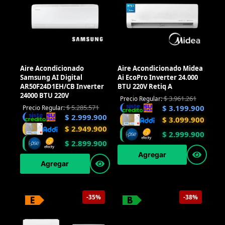
Aire Acondicionado
Aire Acondicionado Midea
Samsung AI Digital
Ai EcoPro Inverter 24.000
AR50F24D1EH/CB Inverter
BTU 220V Retiq A
24000 BTU 220V
$
3.961.261
Precio Regular:
$
5.285.571
$
3.199.900
Precio Regular:
$
2.999.900
$
3.099.900
$
2.949.900
$
2.999.900
$
2.899.900
Agregar
Agregar
-35%
-38%