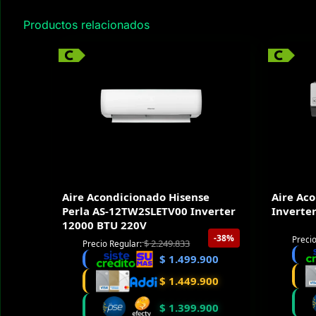
Productos relacionados
Aire Acondicionado Hisense
Aire Ac
Perla AS-12TW2SLETV00 Inverter
Inverte
12000 BTU 220V
-38%
Precio
$
2.249.833
Precio Regular:
$
1.499.900
$
1.449.900
$
1.399.900