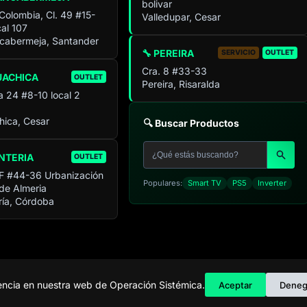
bolivar
 Colombia, Cl. 49 #15-
Valledupar, Cesar
al 107
cabermeja, Santander
🔧 PEREIRA
SERVICIO
OUTLET
Cra. 8 #33-33
UACHICA
OUTLET
Pereira, Risaralda
a 24 #8-10 local 2
ica, Cesar
🔍 Buscar Productos
NTERIA
OUTLET
F #44-36 Urbanización
Populares:
Smart TV
PS5
Inverter
 de Almeria
ía, Córdoba
C
iencia en nuestra web de Operación Sistémica.
Aceptar
Deneg
Tienda de ele