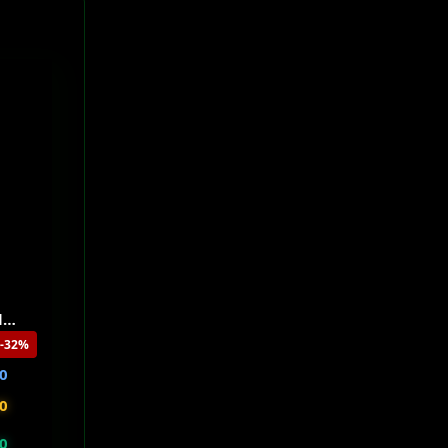
l
-32%
0
0
0