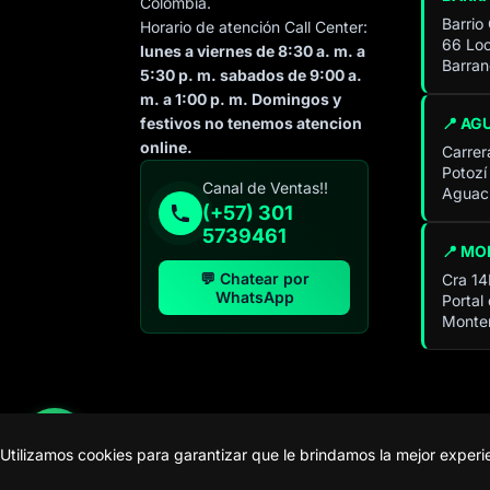
Colombia.
Barrio
Horario de atención Call Center:
66 Loc
lunes a viernes de 8:30 a. m. a
Barran
5:30 p. m. sabados de 9:00 a.
m. a 1:00 p. m. Domingos y
📍 AG
festivos no tenemos atencion
online.
Carrer
Potozí
Especialista de operación
Canal de Ventas!!
Aguach
sistémica
(+57) 301
En línea
5739461
📍 MO
💬 Chatear por
Cra 14
WhatsApp
Portal
Monter
Utilizamos cookies para garantizar que le brindamos la mejor exper