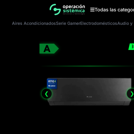
Saltar
al
Todas las catego
contenido
Aires Acondicionados
Serie Gamer
Electrodomésticos
Audio y
3
❮