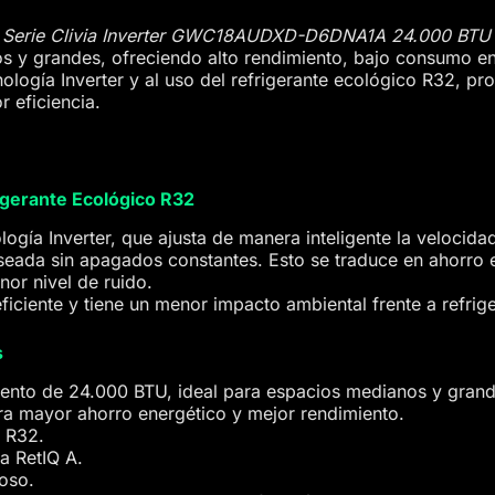
e Serie Clivia Inverter GWC18AUDXD-D6DNA1A 24.000 BT
os y grandes, ofreciendo alto rendimiento, bajo consumo e
nología Inverter y al uso del refrigerante ecológico R32, p
 eficiencia.
igerante Ecológico R32
logía Inverter, que ajusta de manera inteligente la velocid
seada sin apagados constantes. Esto se traduce en ahorro 
nor nivel de ruido.
ficiente y tiene un menor impacto ambiental frente a refrige
s
ento de 24.000 BTU, ideal para espacios medianos y grand
ra mayor ahorro energético y mejor rendimiento.
o R32.
ca RetIQ A.
oso.