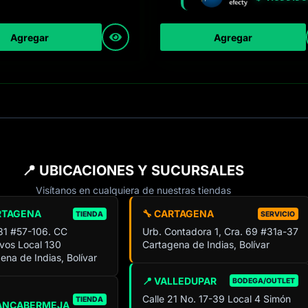
Agregar
Agregar
📍 UBICACIONES Y SUCURSALES
Visítanos en cualquiera de nuestras tiendas
RTAGENA
🔧 CARTAGENA
TIENDA
SERVICIO
 31 #57-106. CC
Urb. Contadora 1, Cra. 69 #31a-37
ivos Local 130
Cartagena de Indias, Bolívar
ena de Indias, Bolívar
📍 VALLEDUPAR
BODEGA/OUTLET
Calle 21 No. 17-39 Local 4 Simón
TIENDA
ANCABERMEJA