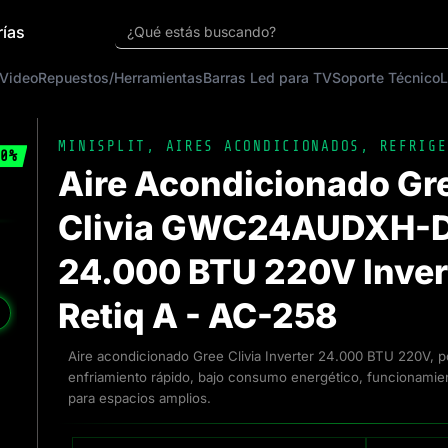
rías
¿Qué estás buscando?
 Video
Repuestos/Herramientas
Barras Led para TV
Soporte Técnico
L
MINISPLIT
,
AIRES ACONDICIONADOS
,
REFRIGE
0%
Aire Acondicionado Gre
Clivia GWC24AUDXH-
24.000 BTU 220V Inver
Retiq A - AC-258
❯
Aire acondicionado Gree Clivia Inverter 24.000 BTU 220V, po
enfriamiento rápido, bajo consumo energético, funcionamient
para espacios amplios.