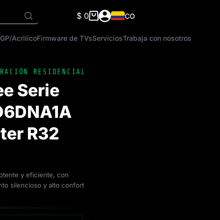
$
0
CO
Carro
de
GP/Acrilico
Firmware de TVs
Servicios
Trabaja con nosotros
compra
RACIÓN RESIDENCIAL
e Serie
D6DNA1A
ter R32
tente y eficiente, con
o silencioso y alto confort