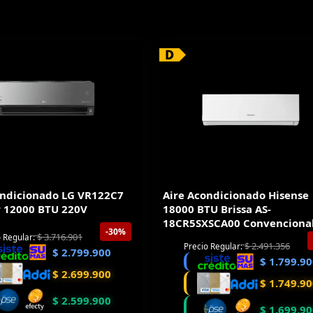
ondicionado LG VR122C7
Aire Acondicionado Hisense
r 12000 BTU 220V
18000 BTU Brissa AS-
18CR5SXSCA00 Convenciona
-30%
220V
$
3.716.901
 Regular:
$
2.491.356
Precio Regular:
$
2.799.900
$
1.799.90
$
2.699.900
$
1.749.90
$
2.599.900
$
1.699.90