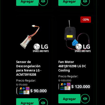
Agregar
Agregar
-33%
Sensor de
Fan Motor
Descongelación
4681JB1029B LG DC
para Nevera LG -
Cooling
ACM73919208
Precio Regular:
$
180.000
Precio Regular:
$
75.000
$
120.000
$
90.000
Agregar
Agregar