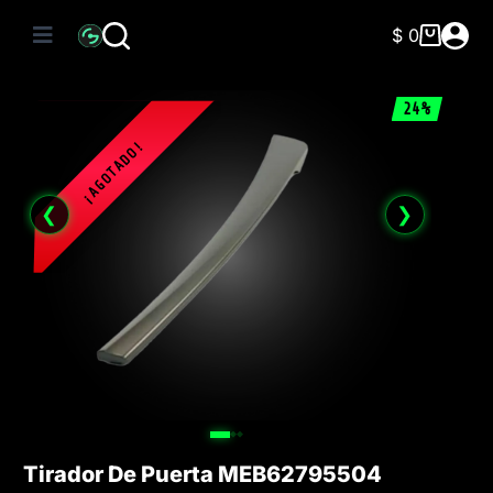
Saltar
al
$
0
Carro
contenido
de
compra
24%
❮
❯
Tirador De Puerta MEB62795504