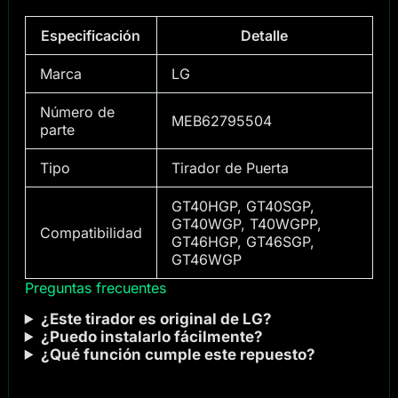
Especificación
Detalle
Marca
LG
Número de
MEB62795504
parte
Tipo
Tirador de Puerta
GT40HGP, GT40SGP,
GT40WGP, T40WGPP,
Compatibilidad
GT46HGP, GT46SGP,
GT46WGP
Preguntas frecuentes
¿Este tirador es original de LG?
¿Puedo instalarlo fácilmente?
¿Qué función cumple este repuesto?