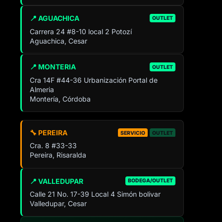
📍 AGUACHICA
OUTLET
Carrera 24 #8-10 local 2 Potozí
Aguachica, Cesar
📍 MONTERIA
OUTLET
Cra 14F #44-36 Urbanización Portal de
Almeria
Montería, Córdoba
🔧 PEREIRA
SERVICIO
OUTLET
Cra. 8 #33-33
Pereira, Risaralda
📍 VALLEDUPAR
BODEGA/OUTLET
Calle 21 No. 17-39 Local 4 Simón bolivar
Valledupar, Cesar