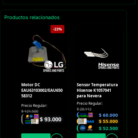
Productos relacionados
-23%
Motor DC
Sensor Temperatura
EAU63103002/EAU650
Hisense K1057041
58312
para Nevera
Precio Regular:
Precio Regular:
$
28.112
$
121.500
$
60.000
$
93.000
$
55.000
$
52.500