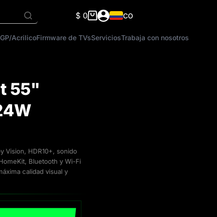
$
0
CO
Carro
de
GP/Acrilico
Firmware de TVs
Servicios
Trabaja con nosotros
compra
t 55"
 24W
y Vision, HDR10+, sonido
omeKit, Bluetooth y Wi-Fi
máxima calidad visual y