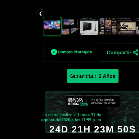
❮
Compartir
Compra Protegida
2 Años
Garantía:
19%
La oferta finaliza el
Lunes 31 de
agosto de 2026 a las 11:59 p. m.
24D 21H 23M 49S