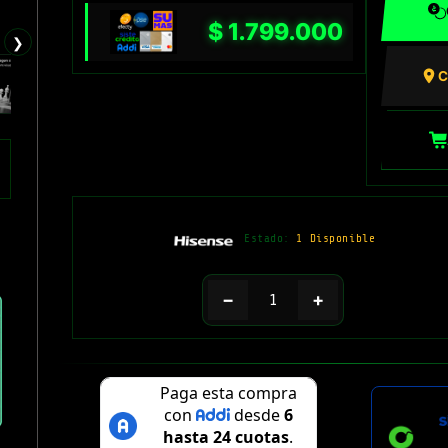
$
1.799.000
❯
C
Estado:
1 Disponible
−
+