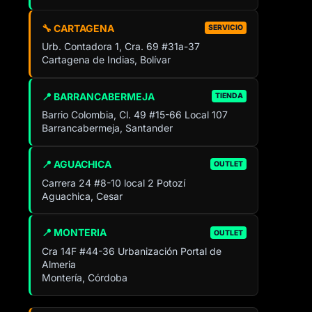
🔧 CARTAGENA
SERVICIO
Urb. Contadora 1, Cra. 69 #31a-37
Cartagena de Indias, Bolívar
📍 BARRANCABERMEJA
TIENDA
Barrio Colombia, Cl. 49 #15-66 Local 107
Barrancabermeja, Santander
📍 AGUACHICA
OUTLET
Carrera 24 #8-10 local 2 Potozí
Aguachica, Cesar
📍 MONTERIA
OUTLET
Cra 14F #44-36 Urbanización Portal de
Almeria
Montería, Córdoba