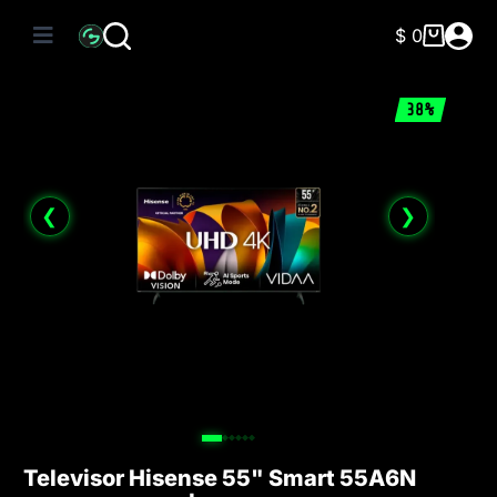
Saltar
al
$
0
Carro
contenido
de
compra
38%
❮
❯
Televisor Hisense 55" Smart 55A6N