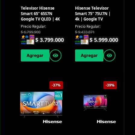
Televisor Hisense
Hisense Televisor
Smart 65" 65S7N
Smart 75" 75U7N |
Google TV QLED | 4K
4k | Google TV
Precio Regular:
Precio Regular:
$
6.799.900
$
9.433.871
$
3.799.000
$
5.999.000
Agregar
Agregar
-37%
-39%