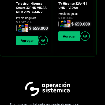
Televisor Hisense
TV Hisense 32A4N |
Smart 32" HD VIDAA
UHD | VIDAA
60Hz 20W 32A4NV
Precio Regular:
$
1.083.167
Precio Regular:
$
1.042.714
$
659.000
$
659.000
Agregar
Agregar
Empresa especializada en electrodomésticos,