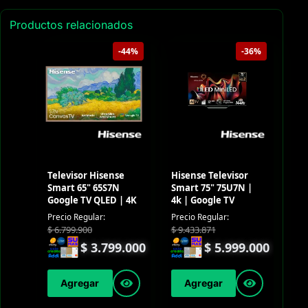
Productos relacionados
-44%
-36%
Televisor Hisense
Hisense Televisor
Smart 65" 65S7N
Smart 75" 75U7N |
Google TV QLED | 4K
4k | Google TV
Precio Regular:
Precio Regular:
$
6.799.900
$
9.433.871
$
3.799.000
$
5.999.000
Agregar
Agregar