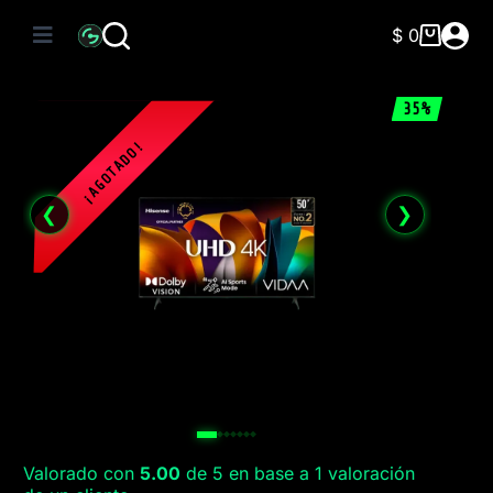
Saltar
al
$
0
Carro
contenido
de
compra
35%
❮
❯
Valorado con
5.00
de 5 en base a
1
valoración