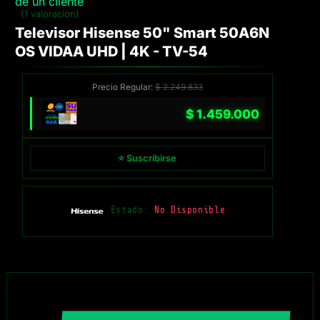
de un cliente
(1 valoración)
Televisor Hisense 50" Smart 50A6N
OS VIDAA UHD | 4K - TV-54
Precio Regular:
$
2.249.833
$
1.459.000
⭐ Suscribirse
Estado:
No Disponible