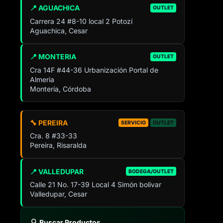
📍 AGUACHICA
OUTLET
Carrera 24 #8-10 local 2 Potozí
Aguachica, Cesar
📍 MONTERIA
OUTLET
Cra 14F #44-36 Urbanización Portal de
Almeria
Montería, Córdoba
🔧 PEREIRA
SERVICIO
OUTLET
Cra. 8 #33-33
Pereira, Risaralda
📍 VALLEDUPAR
BODEGA/OUTLET
Calle 21 No. 17-39 Local 4 Simón bolivar
Valledupar, Cesar
🔍 Buscar Productos