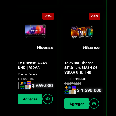
-39%
-38%
TV Hisense 32A4N |
Televisor Hisense
UHD | VIDAA
55" Smart 55A6N OS
VIDAA UHD | 4K
Precio Regular:
$
1.083.167
Precio Regular:
$
2.571.285
$
659.000
$
1.599.000
Agregar
Agregar