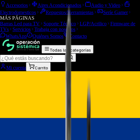
Accesorios
Aires Acondicionados
Audio y Video
Electrodomesticos
Repuestos/Herramientas
Seríe Gamer
MÁS PÁGINAS
Barras Led para TV
Soporte Técnico
LGP/Acrilico
Firmware de
TVs
Servicios
Trabaja con nosotros
WhatsApp
Quiénes Somos
Contacto
Todas las categorías
Mi cuenta
Carrito