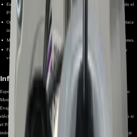
Encaje y conector originales para una instalación directa cuando el
P/N coincide.
Operación estable y silenciosa al trabajar con el control de la placa
indoor.
Mejor distribución de aire en el recinto y reducción de vibraciones.
Fabricado bajo especificaciones LG para mayor confiabilidad y
vida útil.
Información relevante
Especificación Detalle Marca LG Modelo / P/N EAU62064602 Tipo
Motor de ventilador para unidad interior (evaporadora) Ubicación
Evaporadora del aire acondicionado tipo split LG Especificación
eléctrica Según etiqueta del motor y modelo del equipo; instale solo si
el P/N coincide Conector Conector multipin original para la placa
indoor (diseño puede variar por revisión) Dimensiones Formato y eje