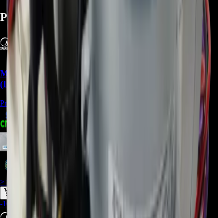
Productos relacionados
Motor Blower 11002012001871 para Aire Midea
(Indoor) - REP-942
Precio Regular:
$
240.000
$
287.385
$
263.436
$
251.462
> ver_
> desbloquear oferta_
-
10
%