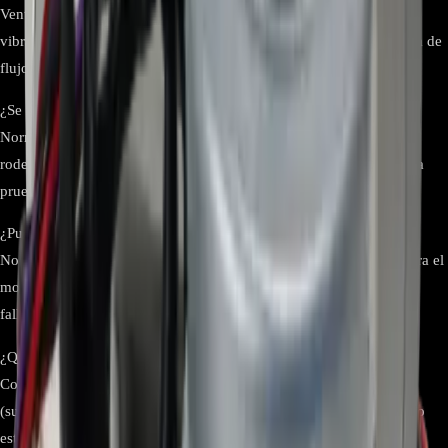
Ventilador que no arranca, gira lento o hace ruidos inusuales,
vibraciones, protección por sobrecorriente en la placa indoor o falta de
flujo de aire aún con compresor funcionando.
¿Se requiere alguna configuración después del cambio?
Normalmente no, al ser repuesto original. Tras instalar, asegure el
rodete en su posición, verifique que no roce la carcasa y realice una
prueba en todas las velocidades.
¿Puedo usar un motor “universal” en lugar del EAU62064602?
No se recomienda. La electrónica y el conector están calibrados para el
modelo específico. Use el mismo P/N indicado por LG para evitar
fallas.
¿Qué debo revisar antes de culpar al motor?
Compruebe alimentación desde la placa indoor, estado del rodete
(suciedad/obstrucciones), rodamientos, cableado y sensores. Si todo
está correcto y el motor no gira, procede el reemplazo.