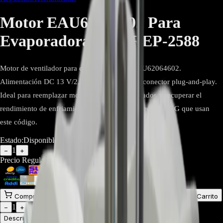
Motor EAU62064602 Para
Evaporadora LG - REP-2588
Motor de ventilador para evaporadora LG EAU62064602.
Alimentación DC 13 V/2,7 W y eje largo con conector plug-and-play.
Ideal para reemplazar motores ruidosos o trabados y recuperar el
rendimiento de enfriamiento. Compatible con equipos LG que usan
este código.
Estado:
Disponible
1
−
+
Precio Regular:
$
177.143
$
124.000
Comprar en línea
Comprar y Recoger
Añadir al Carrito
1
−
+
Descripción
Atributos