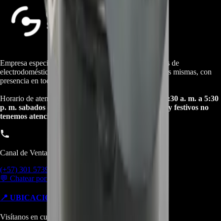
Empresa especializada en electrodomésticos, repuestos de
electrodomésticos, motos electricas y repuestos para las mismas, con
presencia en toda Colombia.
Horario de atención Call Center:
lunes a viernes de 8:30 a. m. a 5:30
p. m. sabados de 9:00 a. m. a 1:00 p. m. Domingos y festivos no
tenemos atencion online.
Canal de Ventas!!
(+57) 301 5739461
💬 Chatear por WhatsApp
📍 UBICACIONES Y SUCURSALES
Visítanos en cualquiera de nuestras tiendas