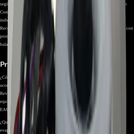
según diseño del equipo; compare físicamente con el motor retirado
Compatibilidad Válido únicamente para equipos LG cuyo despiece
indica EAU62064602 como motor del ventilador interior
Recomendaciones de instalación Desconectar el equipo, manipular con
protección ESD, montar correctamente el rodete/turbina y verificar
balanceo y libre giro
Preguntas frecuentes
¿Cómo confirmo que el EAU62064602 es compatible con mi aire
acondicionado?
Revise la etiqueta del motor retirado o el manual de servicio de su
equipo. El número de parte debe coincidir exactamente con
EAU62064602.
¿Qué síntomas indican que debo reemplazar el motor de la
evaporadora?