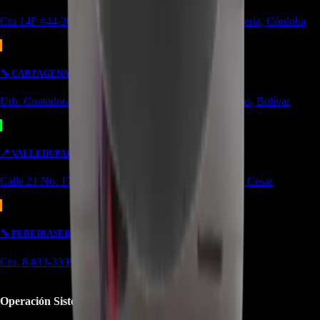
Cra 14F #44-36 Urbanización Portal de Almeria Montería, Córdoba
🔧
CARTAGENA
SERVICIO
Urb. Contadora 1, Cra. 69 #31a-37 Cartagena de Indias, Bolívar
📍
VALLEDUPAR
BODEGA/OUTLET
Calle 21 No. 17-39 Local 4 Simón bolivar Valledupar, Cesar
🔧
PEREIRA
SERVICIO
OUTLET
Cra. 8 #33-33 Pereira, Risaralda
Operación Sistémica