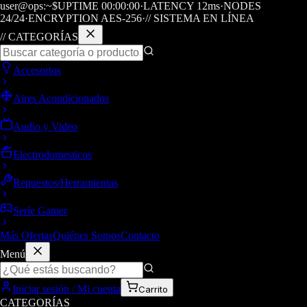
user@ops:~$
UPTIME
00
:
00
:
00
·
LATENCY
12
ms
·
NODES
24/24
·
ENCRYPTION AES-256
·
// SISTEMA EN LÍNEA
// CATEGORÍAS
Accesorios
Aires Acondicionados
Audio y Video
Electrodomesticos
Repuestos/Herramientas
Seríe Gamer
Más Ofertas
Quiénes Somos
Contacto
Menú
Iniciar sesión / Mi cuenta
Carrito
CATEGORÍAS