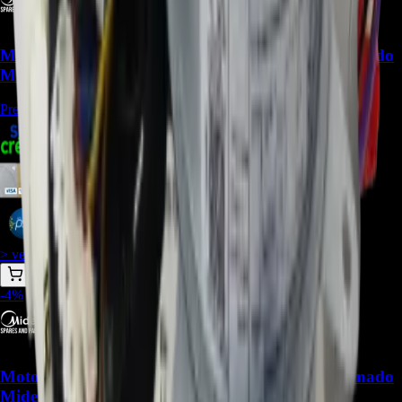
Motor fan 11002012005429 para Aire Acondicionado
Midea (outdoor) - REP-1609
Precio Regular:
$
296.250
$
303.807
$
278.490
$
265.831
> ver_
> desbloquear oferta_
-
4
%
Motor fan 11002012034033 para Aire Acondicionado
Midea (Outdoor) - REP-2449