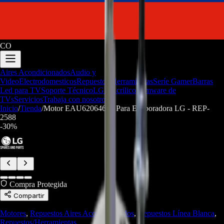
CO
Aires Acondicionados
Audio y
Video
Electrodomesticos
Repuestos/Herramientas
Seríe Gamer
Barras
Led para TV
Soporte Técnico
LGP/Acrilico
Firmware de
TVs
Servicios
Trabaja con nosotros
Inicio
/
Tienda
/
Motor EAU62064602 Para Evaporadora LG - REP-
2588
-
30
%
Compra Protegida
Compartir
Motores
,
Repuestos Aires Acondicionados
,
Repuestos Línea Blanca
,
Repuestos/Herramientas