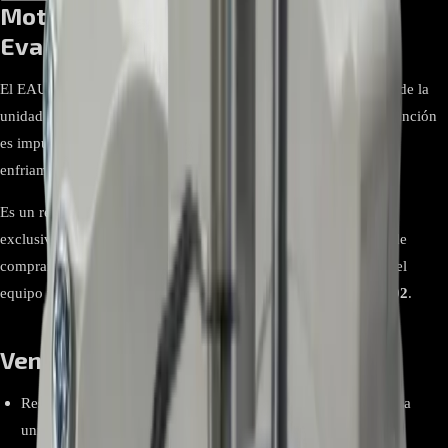
Motor EAU62064602 Para
Evaporadora LG
El EAU62064602 es el motor del ventilador (indoor fan motor) de la
unidad evaporadora en aires acondicionados LG tipo split. Su función
es impulsar el flujo de aire a través del serpentín para lograr un
enfriamiento uniforme y silencioso dentro del ambiente.
Es un repuesto original LG; está diseñado para reemplazar
exclusivamente motores con el mismo número de parte. Antes de
comprar, verifique la etiqueta del motor retirado o el despiece del
equipo y confirme que coincida exactamente con
EAU62064602
.
Ventajas y beneficios
Restaura el caudal de aire y la capacidad de enfriamiento de la
unidad interior.