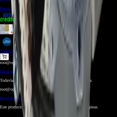
Precio Regular:
$
247.500
$
270.963
$
248.383
$
237.093
> ver_
> desbloquear oferta_
root@ops:~#
cat
PREGUNTAS
[ 0 ]
_
Iniciá sesión
para hacer una pregunta.
Todavía no hay preguntas respondidas. Hacé la primera.
root@ops:~#
cat
RESEÑAS
[ 0 ]
_
Iniciá sesión
para dejar una reseña.
Este producto aún no tiene reseñas. Sé el primero en opinar.