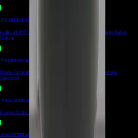
📍
CARTAGENA
TIENDA
Calle. 31 #57-106. CC Ejecutivos Local 130 Cartagena de Indias,
Bolívar
📍
BARRANCABERMEJA
TIENDA
Barrio Colombia, Cl. 49 #15-66 Local 107 Barrancabermeja,
Santander
📍
AGUACHICA
OUTLET
Carrera 24 #8-10 local 2 Potozí Aguachica, Cesar
📍
MONTERIA
OUTLET