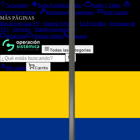
Accesorios
Aires Acondicionados
Audio y Video
Electrodomesticos
Repuestos/Herramientas
Seríe Gamer
MÁS PÁGINAS
Barras Led para TV
Soporte Técnico
LGP/Acrilico
Firmware de
TVs
Servicios
Trabaja con nosotros
WhatsApp
Quiénes Somos
Contacto
Todas las categorías
Mi cuenta
Carrito