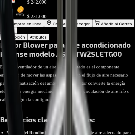
$
242.000
$
231.000
Comprar en línea
Comprar y Recoger
Añadir al Carrito
1
−
+
Descripción
Atributos
Motor Blower para aire acondicionado
Hisense modelo AS-12TW2SLETG00
El motor ventilador de un aire acondicionado es el componente
encargado de mover las aspas que generan el flujo de aire necesario
para la climatización del ambiente. Este motor convierte la energía
eléctrica en energía mecánica, facilitando la circulación de aire frío o
caliente según la configuración del sistema.
Beneficios clave y ventajas:
Mejora del Rendimiento:
Asegura un flujo de aire adecuado para