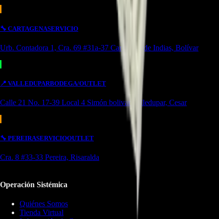
🔧
CARTAGENA
SERVICIO
Urb. Contadora 1, Cra. 69 #31a-37 Cartagena de Indias, Bolívar
📍
VALLEDUPAR
BODEGA/OUTLET
Calle 21 No. 17-39 Local 4 Simón bolivar Valledupar, Cesar
🔧
PEREIRA
SERVICIO
OUTLET
Cra. 8 #33-33 Pereira, Risaralda
Operación Sistémica
Quiénes Somos
Tienda Virtual