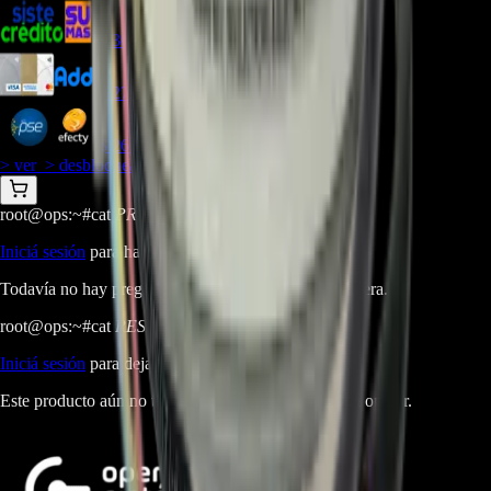
$
303.807
$
278.490
$
265.831
> ver_
> desbloquear oferta_
root@ops:~#
cat
PREGUNTAS
[ 0 ]
_
Iniciá sesión
para hacer una pregunta.
Todavía no hay preguntas respondidas. Hacé la primera.
root@ops:~#
cat
RESEÑAS
[ 0 ]
_
Iniciá sesión
para dejar una reseña.
Este producto aún no tiene reseñas. Sé el primero en opinar.