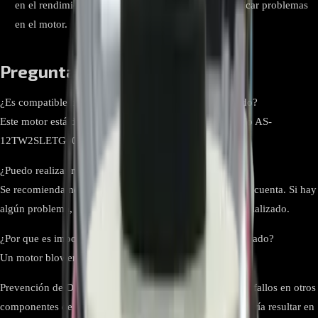
en el rendimiento del aire acondicionado puede indicar problemas
en el motor.
Preguntas frecuentes:
¿Es compatible con otros modelos de aire acondicionado?
Este motor está diseñado específicamente para el modelo AS-
12TW2SLETG00.
¿Puedo realizar reparaciones en el motor por mi cuenta?
Se recomienda no intentar reparaciones complejas por tu cuenta. Si hay
algún problema, lo mejor es contactar a un técnico especializado.
¿Por que es importante tener el motor blower en buen estado?
Un motor blower en buen estado nos ayuda a:
Prevención de Daños: Un motor dañado puede provocar fallos en otros
componentes del sistema, como el compresor, lo que podría resultar en