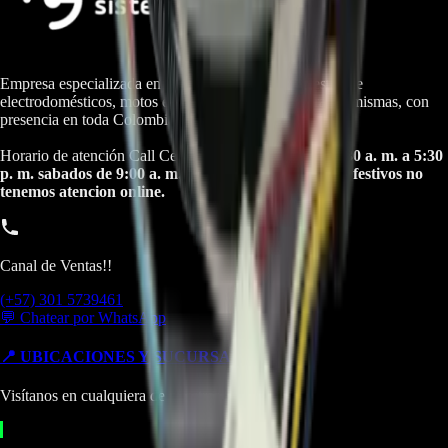
Empresa especializada en electrodomésticos, repuestos de
electrodomésticos, motos electricas y repuestos para las mismas, con
presencia en toda Colombia.
Horario de atención Call Center:
lunes a viernes de 8:30 a. m. a 5:30
p. m. sabados de 9:00 a. m. a 1:00 p. m. Domingos y festivos no
tenemos atencion online.
Canal de Ventas!!
(+57) 301 5739461
💬 Chatear por WhatsApp
📍 UBICACIONES Y SUCURSALES
Visítanos en cualquiera de nuestras tiendas