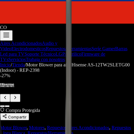
CO
Aires Acondicionados
Audio y
Video
Electrodomesticos
Repuestos/Herramientas
Seríe Gamer
Barras
Led para TV
Soporte Técnico
LGP/Acrilico
Firmware de
TVs
Servicios
Trabaja con nosotros
Inicio
/
Tienda
/
Motor Blower para aire Hisense AS-12TW2SLETG00
(Indoor) - REP-2398
-
27
%
Compra Protegida
Compartir
Motor Blower
,
Motores
,
Repuestos Aires Acondicionados
,
Repuestos
Línea Blanca
,
Repuestos/Herramientas