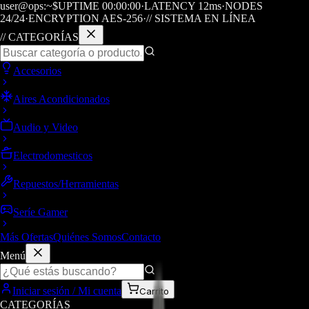
user@ops:~$
UPTIME
00
:
00
:
00
·
LATENCY
12
ms
·
NODES
24/24
·
ENCRYPTION AES-256
·
// SISTEMA EN LÍNEA
// CATEGORÍAS
Accesorios
Aires Acondicionados
Audio y Video
Electrodomesticos
Repuestos/Herramientas
Seríe Gamer
Más Ofertas
Quiénes Somos
Contacto
Menú
Iniciar sesión / Mi cuenta
Carrito
CATEGORÍAS