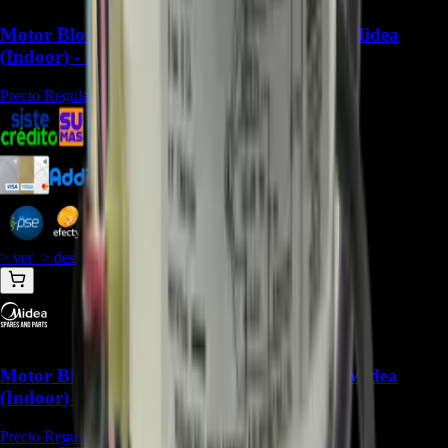
Motor Blower 11002015000150 para Aire Midea
(Indoor) - REP-1052
Precio Regular:
$
315.000
$
238.119
$
218.276
$
208.354
> ver_
> desbloquear oferta_
Motor Blower 11002015011867 para Aire Midea
(Indoor) - REP-1641
Precio Regular:
$
217.500