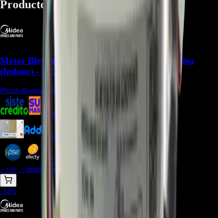
Productos relacionados
Motor Blower 11002012001871 para Aire Midea
(Indoor) - REP-942
Precio Regular:
$
240.000
$
287.385
$
263.436
$
251.462
> ver_
> desbloquear oferta_
-
34
%