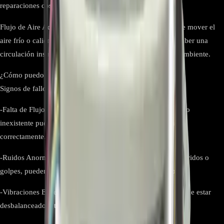
reparaciones costosas
Flujo de Aire Adecuado: El motor blower es responsable de mover el
aire frío o caliente. Si no funciona correctamente, puede haber una
circulación insuficiente, lo que afecta la comodidad en el ambiente.
¿Cómo puedo saber si el motor blower está dañado?
Signos de fallo incluyen:
-Falta de Flujo de Aire: Una circulación de aire insuficiente o
inexistente puede señalar que el motor no está funcionando
correctamente.
-Ruidos Anormales: Sonidos extraños, como zumbidos, chirridos o
golpes, pueden indicar problemas mecánicos en el motor.
-Vibraciones Excesivas: Un motor que vibra demasiado puede estar
desbalanceado o tener partes desgastadas