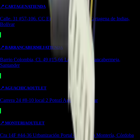
📍
CARTAGENA
TIENDA
Calle. 31 #57-106. CC Ejecutivos Local 130 Cartagena de Indias,
Bolívar
📍
BARRANCABERMEJA
TIENDA
Barrio Colombia, Cl. 49 #15-66 Local 107 Barrancabermeja,
Santander
📍
AGUACHICA
OUTLET
Carrera 24 #8-10 local 2 Potozí Aguachica, Cesar
📍
MONTERIA
OUTLET
Cra 14F #44-36 Urbanización Portal de Almeria Montería, Córdoba