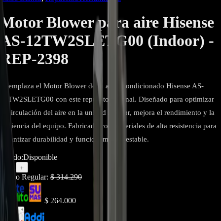
Motor Blower para aire Hisense
AS-12TW2SLETG00 (Indoor) -
REP-2398
Reemplaza el Motor Blower de tu aire acondicionado Hisense AS-
12TW2SLETG00 con este repuesto original. Diseñado para optimizar
la circulación del aire en la unidad interior, mejora el rendimiento y la
eficiencia del equipo. Fabricado con materiales de alta resistencia para
garantizar durabilidad y funcionamiento estable.
Estado:
Disponible
1
−
+
Precio Regular:
$
314.290
$
264.000