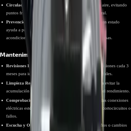
Circulación de Aire:
Asegura un flujo adecuado de aire, evitando
puntos fríos o calientes y mejorando el confort general.
Prevención de Problemas:
Mantener el motor en buen estado
ayuda a prevenir fallos en otros componentes del aire
acondicionado, lo que puede evitar reparaciones costosas.
Mantenimiento del Motor Blower
Revisiones Periódicas:
Es recomendable realizar revisiones cada 3
meses para identificar y solucionar problemas potenciales.
Limpieza Regular:
Limpiar el motor y las aspas para evitar la
acumulación de polvo y suciedad que puede afectar el rendimiento.
Comprobación de Conexiones:
Verificar que todas las conexiones
eléctricas estén seguras y en buen estado para evitar cortocircuitos o
fallos.
Escucha y Observa:
Prestar atención a ruidos extraños o cambios