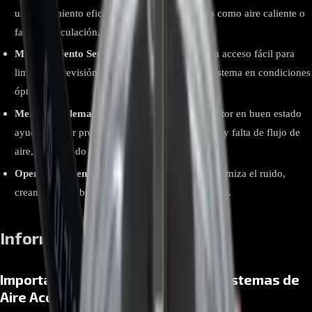
un enfriamiento eficiente, evitando problemas como aire caliente o
falta de circulación.
Mantenimiento Sencillo:
Su diseño permite un acceso fácil para
limpieza y revisión, ayudando a mantener el sistema en condiciones
óptimas.
Menos Problemas de Funcionamiento:
Un motor en buen estado
ayuda a evitar problemas como ruidos extraños y falta de flujo de
aire, asegurando un funcionamiento confiable.
Operación Silenciosa:
Su diseño avanzado minimiza el ruido,
creando un ambiente más tranquilo y confortable.
Información relevante
Importancia del Motor Blower en Sistemas de
Aire Acondicionado