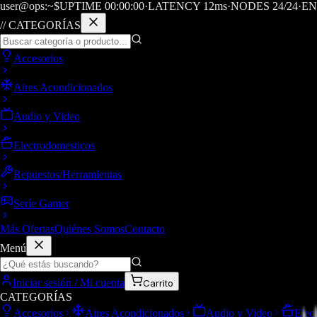
user@ops:~$
UPTIME
00
:
00
:
00
·
LATENCY
12
ms
·
NODES 24/24
·
EN
// CATEGORÍAS
Accesorios
Aires Acondicionados
Audio y Video
Electrodomesticos
Repuestos/Herramientas
Seríe Gamer
Más Ofertas
Quiénes Somos
Contacto
Menú
Iniciar sesión / Mi cuenta
Carrito
CATEGORÍAS
Accesorios
Aires Acondicionados
Audio y Video
Elec