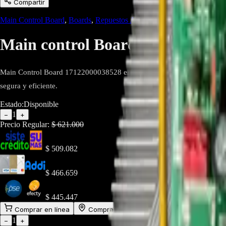
Compartir
Main Control Board
,
Boards
,
Repuestos Aires Acondicionados
,
Repues
Main control Board 17122000038
Main Control Board 17122000038528 es un repuesto original Midea para
segura y eficiente.
Estado:
Disponible
1
−
+
Precio Regular:
$
621.000
$
509.082
$
466.659
$
445.447
Comprar en línea
Comprar y Recoger
Añadir al Carrito
1
−
+