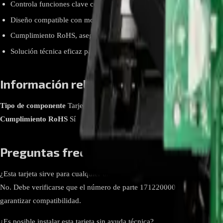
Controla funciones clave como el compresor, ventilador y la comunic
Diseño compatible con modelos que utilizan configuraciones esp
Cumplimiento RoHS, asegurando fabricación libre de sustancias pel
Solución técnica eficaz para restablecer el funcionamiento de la unid
Información relevante
Tipo de componente
Tarjeta electrónica de control (Main Control Boa
Cumplimiento RoHS
Sí
Preguntas frecuentes
¿Esta tarjeta sirve para cualquier unidad exterior Midea?
No. Debe verificarse que el número de parte 17122000038528 coincida co
garantizar compatibilidad.
¿Es posible instalar esta tarjeta sin ayuda técnica?