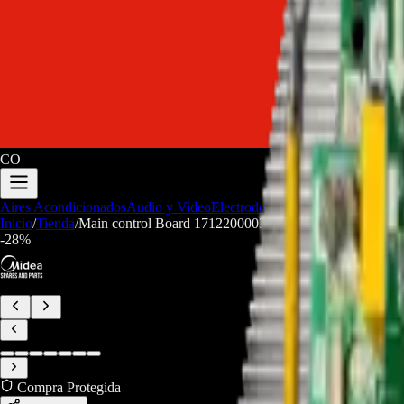
CO
Aires Acondicionados
Audio y Video
Electrodomesticos
Repuestos/Herr
Inicio
/
Tienda
/
Main control Board 17122000038528 aire acondicionado
-
28
%
Compra Protegida