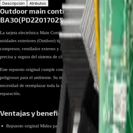
Descripción
Atributos
Outdoor main control board subassem
BA30(PD22017025+RX62T+FAN41560+
La tarjeta electrónica Main Control Board 17122000038528 de Midea e
unidades exteriores (Outdoor) tipo mini split. Diseñada específicamente
compresor, ventilador externo y la comunicación con la unidad interior, 
precisa y segura del sistema de climatización.
Este repuesto original cumple con la normativa RoHS, lo que garantiza q
peligrosos para el ambiente. Su instalación permite recuperar el rendim
necesidad de reemplazar toda la unidad exterior, siendo una alternativa
reparación.
Ventajas y beneficios
Repuesto original Midea para unidades exteriores mini split.