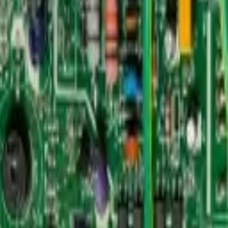
bly US1-KF26W/BP3N1-
ASK89D29UEZD).JD.FW.WXWKB.WK2.2
s un componente fundamental para el control de
 para gestionar el funcionamiento del
esta tarjeta asegura una operación estable,
ue ha sido fabricado sin el uso de materiales
iento completo del aire acondicionado sin
 económica y técnica ideal para procesos de