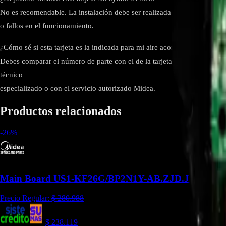
No es recomendable. La instalación debe ser realizada por un técnico ce
o fallos en el funcionamiento.
¿Cómo sé si esta tarjeta es la indicada para mi aire acondicionado?
Debes comparar el número de parte con el de la tarjeta original de tu u
técnico
especializado o con el servicio autorizado Midea.
Productos relacionados
-
26
%
Main Board US1-KF26G/BP2N1Y-AB.ZJD.JGN.WXN
Precio Regular:
$
280.988
$
238.119