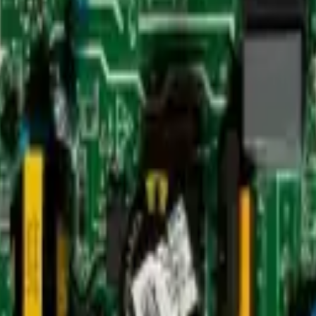
amientas
Seríe Gamer
Barras Led para TV
Soporte Técnico
LGP/Acrilic
 (outdoor) - REP-104