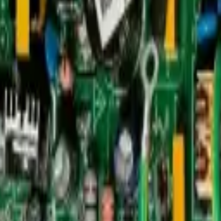
tos Línea Blanca
,
Repuestos/Herramientas
528 aire acondicionado (outdoo
 unidades exteriores mini split. Controla el compresor, ventilador y