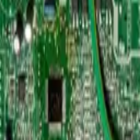
ación con la unidad interior.
ecíficas como RX62T y FAN42060.
igrosas.
ad exterior sin reemplazar todo el sistema.
rd Subassembly)
Número de parte
17122000038528
Tipo de unidad
Uni
n el de la tarjeta original del equipo para