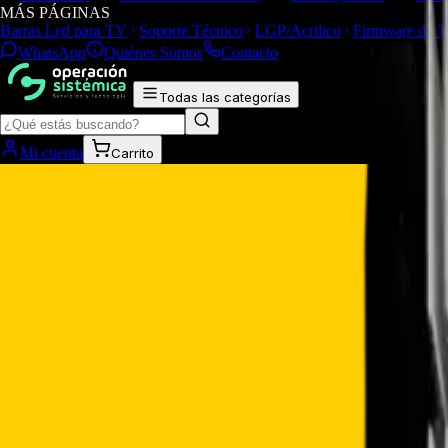
MÁS PÁGINAS
Barras Led para TV
Soporte Técnico
LGP/Acrilico
Firmware de 
WhatsApp
Quiénes Somos
Contacto
Todas las categorías
Mi cuenta
Carrito