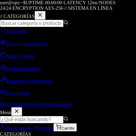
user@ops:~$
UPTIME
00
:
00
:
00
·
LATENCY
12
ms
·
NODES
24/24
·
ENCRYPTION AES-256
·
// SISTEMA EN LÍNEA
// CATEGORÍAS
Accesorios
Aires Acondicionados
Audio y Video
Electrodomesticos
Repuestos/Herramientas
Seríe Gamer
Más Ofertas
Quiénes Somos
Contacto
Menú
Iniciar sesión / Mi cuenta
Carrito
CATEGORÍAS