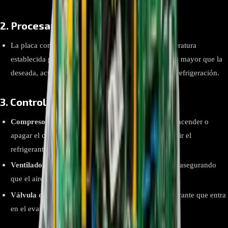
2.
Procesamiento de Datos
La placa compara la temperatura actual con la temperatura
establecida por el usuario. Si la temperatura actual es mayor que la
deseada, activa el compresor para iniciar el ciclo de refrigeración.
3.
Control de Componentes
Compresor
: La placa envía señales eléctricas para encender o
apagar el compresor, que es responsable de comprimir el
refrigerante y mantener el ciclo de refrigeración.
Ventilador
: Controla el ventilador interno y externo, asegurando
que el aire circule adecuadamente.
Válvula de Expansión
: Regula la cantidad de refrigerante que entra
en el evaporador.