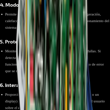
4.
Modos de Funcionamiento
Permite al usuario seleccionar diferentes modos (refrigeración,
calefacción, ventilación, etc.). La placa ajusta el funcionamiento del
sistema según el modo seleccionado.
5.
Protección y Diagnóstico
Monitorea el funcionamiento del sistema en busca de fallas. Si
detecta un problema, como sobrecalentamiento o mal
funcionamiento del compresor, puede activar un código de error
que se muestra en el display del aire acondicionado.
6.
Interacción con el Usuario
Proporciona retroalimentación visual (en forma de luces o un
display) y a menudo emite señales sonoras para alertar al usuario
sobre el estado del aire acondicionado.