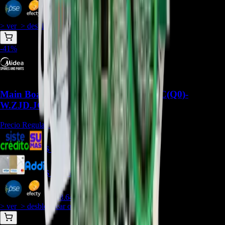
$
208.354
> ver_
> desbloquear oferta_
-
41
%
Main Board US1-KF51G/BP3N1Y-ABC(Q0)-
W.ZJD.JGN.WXNK.NK2.1 - REP-855
Precio Regular:
$
435.000
$
295.596
$
270.963
$
258.647
> ver_
> desbloquear oferta_