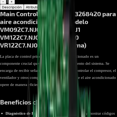
1
−
+
Descripción
Atributos
Main Control Board EBR83268420 para
aire acondicionado LG modelo
VM092C7.NJ0 VM092C7.NJ1
VM122C7.NJ0 VR092C7.NJ0
VR122C7.NJ0 (unidad interna)
La placa de control principal de un aire acondicionado es un
componente crucial que gestiona el funcionamiento del sistema. Se
encarga de recibir señales de los termostatos, controlar el compresor, el
ventilador y otros componentes, y garantizar que el aire acondicionado
opere de manera eficiente.
Beneficios clave y ventajas:
Diagnóstico de Fallas:
La capacidad de detectar y mostrar códigos