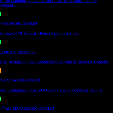
Barrio Colombia, Cl. 49 #15-66 Local 107 Barrancabermeja,
Santander
📍
AGUACHICA
OUTLET
Carrera 24 #8-10 local 2 Potozí Aguachica, Cesar
📍
MONTERIA
OUTLET
Cra 14F #44-36 Urbanización Portal de Almeria Montería, Córdoba
🔧
CARTAGENA
SERVICIO
Urb. Contadora 1, Cra. 69 #31a-37 Cartagena de Indias, Bolívar
📍
VALLEDUPAR
BODEGA/OUTLET