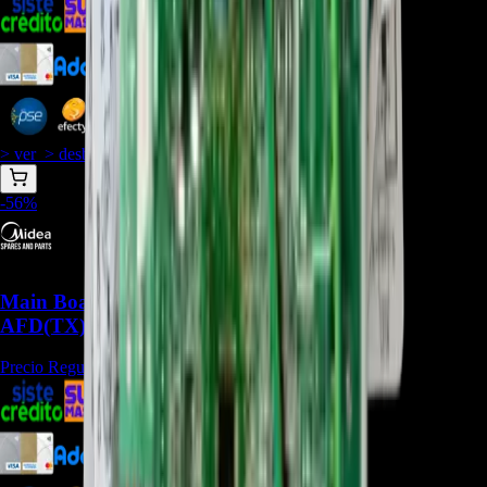
$
238.119
$
218.276
$
208.354
> ver_
> desbloquear oferta_
-
56
%
Main Board SA-KF70G/N1Y-
AFD(TX).JD.GN.WXNK.NK2.1 - REP-1164
Precio Regular:
$
473.011
$
238.119
$
218.276