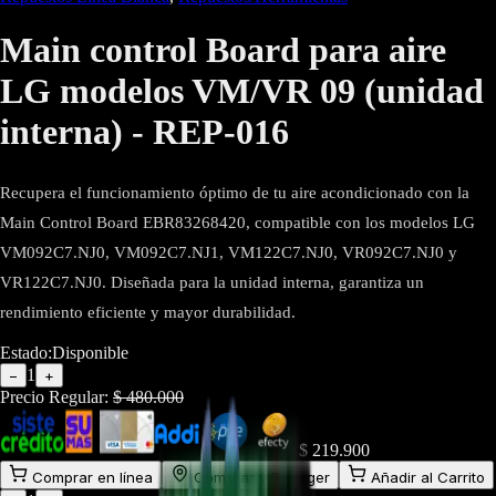
Main control Board para aire
LG modelos VM/VR 09 (unidad
interna) - REP-016
Recupera el funcionamiento óptimo de tu aire acondicionado con la
Main Control Board EBR83268420, compatible con los modelos LG
VM092C7.NJ0, VM092C7.NJ1, VM122C7.NJ0, VR092C7.NJ0 y
VR122C7.NJ0. Diseñada para la unidad interna, garantiza un
rendimiento eficiente y mayor durabilidad.
Estado:
Disponible
1
−
+
Precio Regular:
$
480.000
$
219.900
Comprar en línea
Comprar y Recoger
Añadir al Carrito