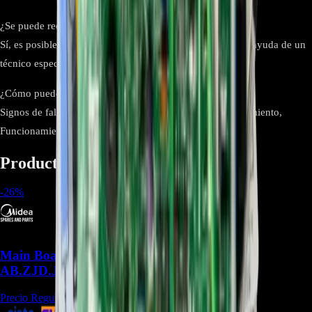
¿Se puede reemplazar la main board?
Sí, es posible reemplazarla. Se recomienda hacerlo con la ayuda de un
técnico especializado.
¿Cómo puedo saber si la main control board está dañada?
Signos de fallo incluyen: Falta de respuesta, Sobrecalentamiento,
Funcionamiento Errático y Luces Parpadeantes
Productos relacionados
-
26
%
Main Board US1-KF26G/BP2N1Y-
AB.ZJD.JGN.WXNK.NK2.1 - REP-1178
Precio Regular:
$
280.988