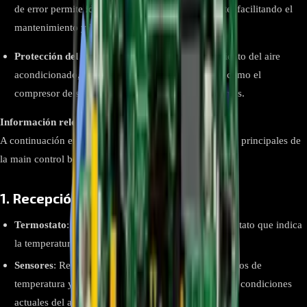
de error permite identificar problemas rápidamente, facilitando el
mantenimiento y la reparación
Protección del Sistema:
Monitorea el funcionamiento del aire
acondicionado, protegiendo componentes vitales como el
compresor de sobrecalentamientos y otros problemas.
Información relevante
A continuación enumeraremos algunas de las funciones principales de
la main control board:
1. Recepción de Señales
Termostato
: La placa recibe información del termostato que indica
la temperatura deseada.
Sensores
: Recibe datos de diversos sensores, como los de
temperatura y humedad, que le ayudan a evaluar las condiciones
actuales del ambiente.