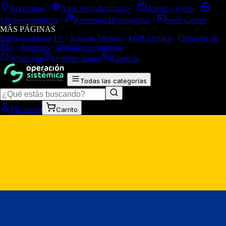
Accesorios
Aires Acondicionados
Audio y Video
Electrodomesticos
Repuestos/Herramientas
Seríe Gamer
MÁS PÁGINAS
Barras Led para TV
Soporte Técnico
LGP/Acrilico
Firmware de
TVs
Servicios
Trabaja con nosotros
WhatsApp
Quiénes Somos
Contacto
Todas las categorías
Mi cuenta
Carrito