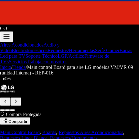
CO
Aires Acondicionados
Audio y
Video
Electrodomesticos
Repuestos/Herramientas
Seríe Gamer
Barras
Led para TV
Soporte Técnico
LGP/Acrilico
Firmware de
TVs
Servicios
Trabaja con nosotros
Inicio
/
Tienda
/
Main control Board para aire LG modelos VM/VR 09
(unidad interna) - REP-016
-
54
%
Compra Protegida
Compartir
Main Control Board
,
Boards
,
Repuestos Aires Acondicionados
,
Repuestos Línea Blanca
,
Repuestos/Herramientas