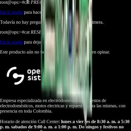
root@ops:~#
cat
PREGUNTAS
[ 0 ]
_
Iniciá sesión
para hacer una pregunta.
Todavía no hay preguntas respondidas. Hacé la primera.
root@ops:~#
cat
RESEÑAS
[ 0 ]
_
Iniciá sesión
para dejar una reseña.
Este producto aún no tiene reseñas. Sé el primero en opinar.
Empresa especializada en electrodomésticos, repuestos de
electrodomésticos, motos electricas y repuestos para las mismas, con
presencia en toda Colombia.
Horario de atención Call Center:
lunes a viernes de 8:30 a. m. a 5:30
p. m. sabados de 9:00 a. m. a 1:00 p. m. Domingos y festivos no