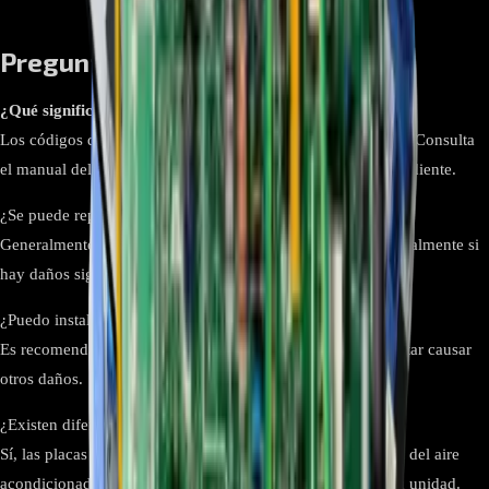
Preguntas frecuentes:
¿Qué significan los códigos de error en el display?
Los códigos de error indican fallas específicas en el sistema. Consulta
el manual del usuario para identificar el problema correspondiente.
¿Se puede reparar la placa de control?
Generalmente es más efectivo y seguro reemplazarla, especialmente si
hay daños significativos.
¿Puedo instalar la placa de control por mí mismo?
Es recomendable que lo haga un técnico calificado para evitar causar
otros daños.
¿Existen diferencias entre modelos de placas de control?
Sí, las placas pueden variar según el modelo y la capacidad del aire
acondicionado. Asegúrate de conseguir la adecuada para tu unidad.