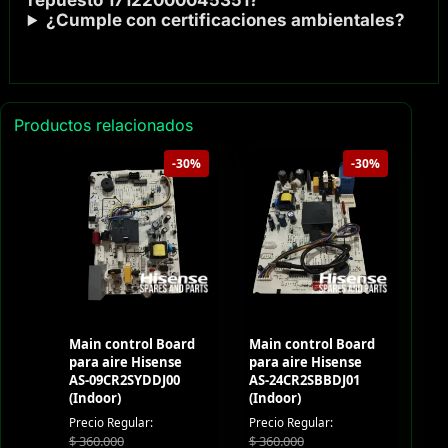
repuesto 17122000045351?
¿Cumple con certificaciones ambientales?
Productos relacionados
-30%
-30%
Main control Board
Main control Board
para aire Hisense
para aire Hisense
AS-09CR2SYDDJ00
AS-24CR2SBBDJ01
(Indoor)
(Indoor)
Precio Regular:
Precio Regular:
$
360.000
$
360.000