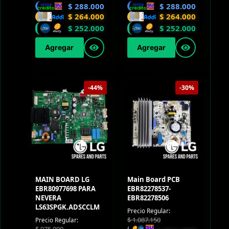
$
288.000
$
288.000
$
264.000
$
264.000
$
252.000
$
252.000
Agregar
Agregar
-44%
-30%
MAIN BOARD LG
Main Board PCB
EBR80977698 PARA
EBR82278537-
NEVERA
EBR82278506
LS63SPGK.ADSCCLM
Precio Regular:
$
1.087.150
Precio Regular: