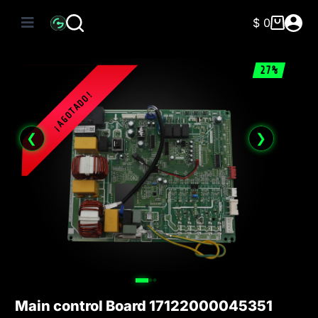
Saltar
al
$
0
Carro
contenido
de
compra
27%
❮
❯
Main control Board 17122000045351