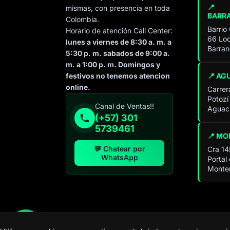
📍
mismas, con presencia en toda
BARR
Colombia.
Barrio
Horario de atención Call Center:
66 Loc
lunes a viernes de 8:30 a. m. a
Barran
5:30 p. m. sabados de 9:00 a.
m. a 1:00 p. m. Domingos y
📍 AG
festivos no tenemos atencion
online.
Carrer
Potozí
Especialista de operación
Canal de Ventas!!
Aguach
sistémica
(+57) 301
En línea
5739461
📍 MO
💬 Chatear por
Cra 14
WhatsApp
Portal
Monter