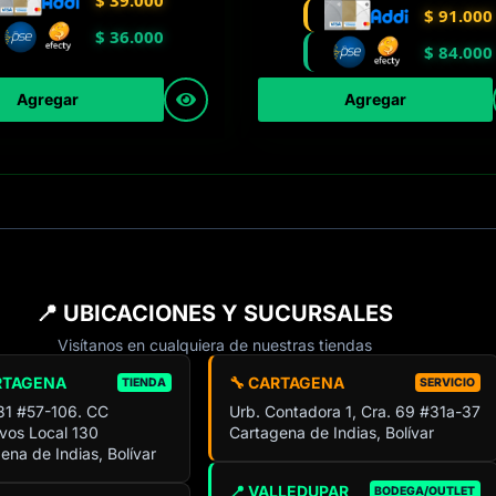
$
39.000
$
91.000
$
36.000
$
84.000
Agregar
Agregar
📍 UBICACIONES Y SUCURSALES
Visítanos en cualquiera de nuestras tiendas
RTAGENA
🔧 CARTAGENA
TIENDA
SERVICIO
 31 #57-106. CC
Urb. Contadora 1, Cra. 69 #31a-37
ivos Local 130
Cartagena de Indias, Bolívar
ena de Indias, Bolívar
📍 VALLEDUPAR
BODEGA/OUTLET