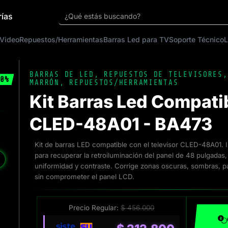
rías
¿Qué estás buscando?
 Video
Repuestos/Herramientas
Barras Led para TV
Soporte Técnico
L
BARRAS DE LED
,
REPUESTOS DE TELEVISORES
0%
MARRÓN
,
REPUESTOS/HERRAMIENTAS
Kit Barras Led Compati
CLED-48A01 - BA473
Kit de barras LED compatible con el televisor CLED-48A01. 
para recuperar la retroiluminación del panel de 48 pulgadas,
❯
uniformidad y contraste. Corrige zonas oscuras, sombras, p
sin comprometer el panel LCD.
Precio Regular:
$
456.000