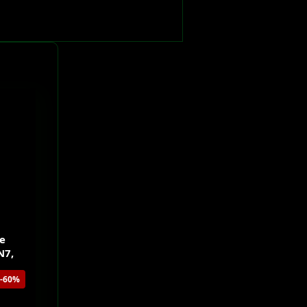
le
N7,
-60%