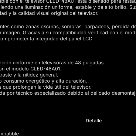
ible con el televisor CLED-48A01 está diseñado para restaur
iendo una iluminación uniforme, estable y de alto brillo. S
dad y la calidad visual original del televisor.
cuentes como zonas oscuras, sombras, parpadeos, pérdida de 
r imagen. Gracias a su compatibilidad verificad con el mo
comprometer la integridad del panel LCD.
nación uniforme en televisoras de 48 pulgadas.
con el modelo CLED-48A01.
traste y la nitidez general.
o consumo energético y alta duración.
ue prolongan la vida útil del televisor.
da por técnico especializado debido al delicado desmontaj
Detalle
mpatible