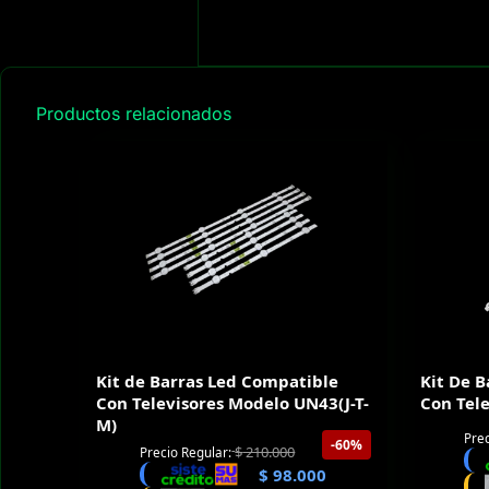
Productos relacionados
Kit de Barras Led Compatible
Kit De 
Con Televisores Modelo UN43(J-T-
Con Tel
M)
Prec
-60%
$
210.000
Precio Regular:
$
98.000