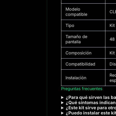
Modelo
CL
compatible
Tipo
Kit
Tamaño de
48
pantalla
Composición
Kit
Compatibilidad
Di
Req
Instalación
esp
Preguntas frecuentes
¿Para qué sirven las b
¿Qué síntomas indican 
¿Este kit sirve para ot
¿Puedo instalar este ki