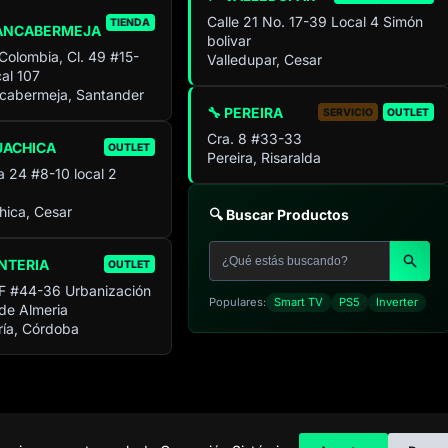
Calle 21 No. 17-39 Local 4 Simón
TIENDA
ANCABERMEJA
bolivar
 Colombia, Cl. 49 #15-
Valledupar, Cesar
al 107
cabermeja, Santander
🔧 PEREIRA
SERVICIO
OUTLET
Cra. 8 #33-33
UACHICA
OUTLET
Pereira, Risaralda
a 24 #8-10 local 2
ica, Cesar
🔍 Buscar Productos
NTERIA
OUTLET
F #44-36 Urbanización
Populares:
Smart TV
PS5
Inverter
 de Almeria
ía, Córdoba
C