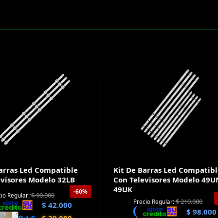
Barras Led Compatible
Kit De Barras Led Compatib
evisores Modelo 32LB
Con Televisores Modelo 49U
49UK
-60%
$
90.000
io Regular:
$
210.000
Precio Regular:
$
42.000
$
98.000