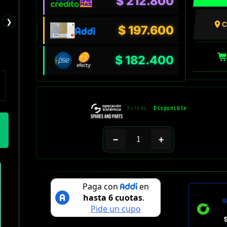
$
212.800
❯
C
$
197.600
$
182.400
Estado:
Disponible
−
+