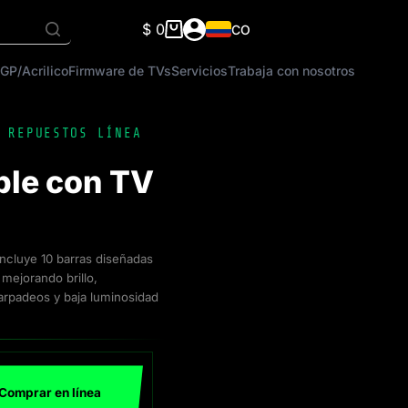
$
0
CO
Carro
de
GP/Acrilico
Firmware de TVs
Servicios
Trabaja con nosotros
compra
,
REPUESTOS LÍNEA
ble con TV
Incluye 10 barras diseñadas
 mejorando brillo,
arpadeos y baja luminosidad
Comprar en línea