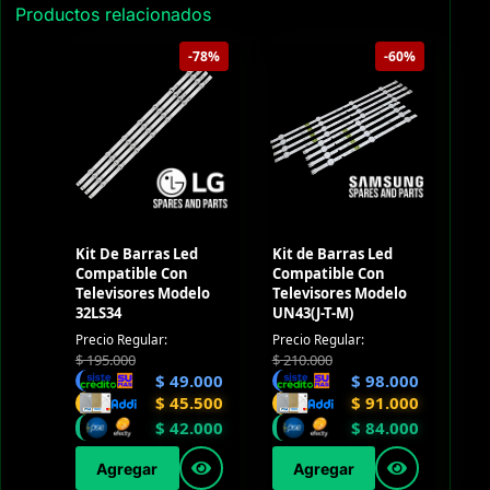
Productos relacionados
-78%
-60%
Kit De Barras Led
Kit de Barras Led
Compatible Con
Compatible Con
Televisores Modelo
Televisores Modelo
32LS34
UN43(J-T-M)
Precio Regular:
Precio Regular:
$
195.000
$
210.000
$
49.000
$
98.000
$
45.500
$
91.000
$
42.000
$
84.000
Agregar
Agregar