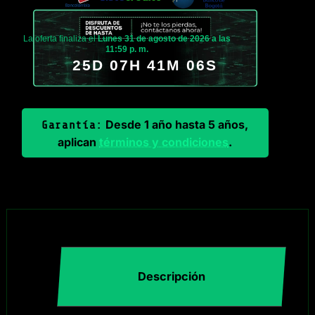
La oferta finaliza el
Lunes 31 de agosto de 2026 a las
11:59 p. m.
25D 07H 41M 06S
Desde 1 año hasta 5 años,
Garantía:
aplican
términos y condiciones
.
Descripción