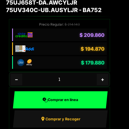
75UJ658T-DA.AWCYLJR
75UV340C-UB.AUSYLJR - BA752
Precio Regular:
$
214.143
$
209.860
$
194.870
$
179.880
−
+
Comprar en línea
Comprar y Recoger