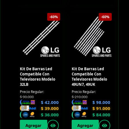
-60%
-60%
Kit De Barras Led
Kit De Barras Led
Compatible Con
Compatible Con
Televisores Modelo
Televisores Modelo
32LB
49UN7, 49UK
Precio Regular:
Precio Regular:
$
90.000
$
210.000
$
42.000
$
98.000
$
39.000
$
91.000
$
36.000
$
84.000
Agregar
Agregar