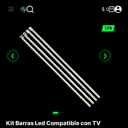
Saltar
al
$
0
Carro
contenido
de
compra
16%
❮
❯
Kit Barras Led Compatible con TV