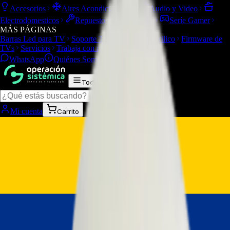
Accesorios
Aires Acondicionados
Audio y Video
Electrodomesticos
Repuestos/Herramientas
Seríe Gamer
MÁS PÁGINAS
Barras Led para TV
Soporte Técnico
LGP/Acrilico
Firmware de
TVs
Servicios
Trabaja con nosotros
WhatsApp
Quiénes Somos
Contacto
Todas las categorías
Mi cuenta
Carrito