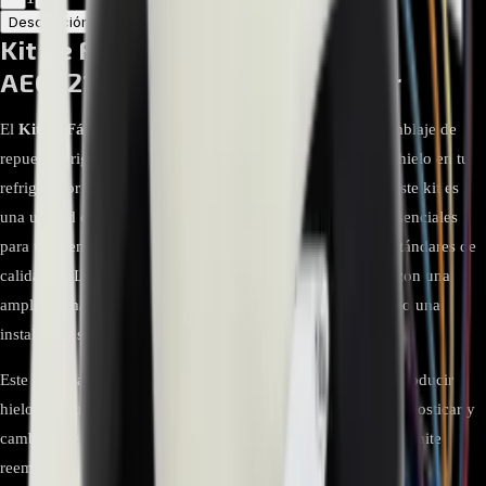
Descripción
Atributos
Kit de Fábrica de Hielo LG
AEQ32178403 para Refrigerador
El
Kit de Fábrica de Hielo LG AEQ32178403
es el ensamblaje de
repuesto original diseñado para restaurar la producción de hielo en tu
refrigerador LG. Con el número de parte
AEQ32178403
, este kit es
una unidad completa que incluye todos los componentes esenciales
para un reemplazo directo y eficiente. Fabricado con los estándares de
calidad de LG, asegura un ajuste perfecto y es compatible con una
amplia gama de modelos de refrigeradores LG, garantizando una
instalación sencilla.
Este kit es la solución ideal si tu refrigerador ha dejado de producir
hielo, produce cubos pequeños o se atasca. En lugar de diagnosticar y
cambiar piezas individuales, este ensamblaje completo te permite
reemplazar toda la unidad defectuosa de una sola vez. Incluye