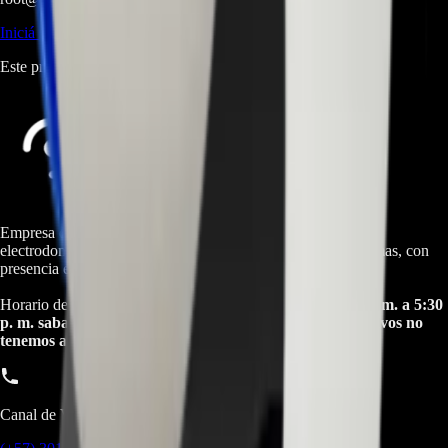
Iniciá sesión
para dejar una reseña.
Este producto aún no tiene reseñas. Sé el primero en opinar.
Empresa especializada en electrodomésticos, repuestos de
electrodomésticos, motos electricas y repuestos para las mismas, con
presencia en toda Colombia.
Horario de atención Call Center:
lunes a viernes de 8:30 a. m. a 5:30
p. m. sabados de 9:00 a. m. a 1:00 p. m. Domingos y festivos no
tenemos atencion online.
Canal de Ventas!!