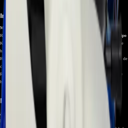
Información relevante
Modelo/Número de parte
AEQ32178403
Compatibilidad
Refrigeradores LG (se recomienda verificar el modelo específico)
Tipo
Kit de ensamblaje de fábrica de hielo
Componentes
Motor, molde de
hielo (cubeta), brazos eyectores y arnés de cableado
Instalación
Reemplazo directo del módulo completo
Certificación
Certificación de
calidad para electrodomésticos LG (OEM)
Uso recomendado
Refrigeradores LG con fábrica de hielo defectuosa o que no produce
hielo
Preguntas frecuentes
¿Este kit es compatible con mi refrigerador LG?
El kit AEQ32178403 es compatible con una amplia gama de