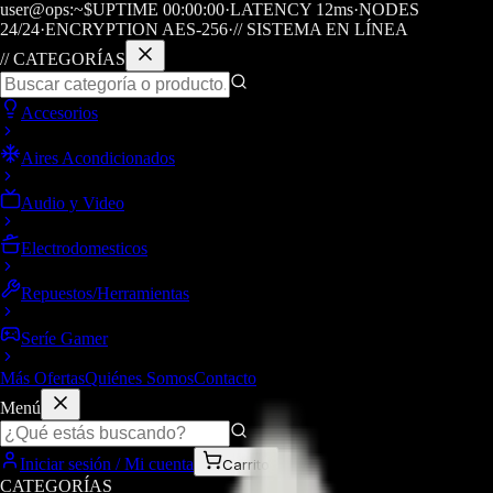
user@ops:~$
UPTIME
00
:
00
:
00
·
LATENCY
12
ms
·
NODES
24/24
·
ENCRYPTION AES-256
·
// SISTEMA EN LÍNEA
// CATEGORÍAS
Accesorios
Aires Acondicionados
Audio y Video
Electrodomesticos
Repuestos/Herramientas
Seríe Gamer
Más Ofertas
Quiénes Somos
Contacto
Menú
Iniciar sesión / Mi cuenta
Carrito
CATEGORÍAS