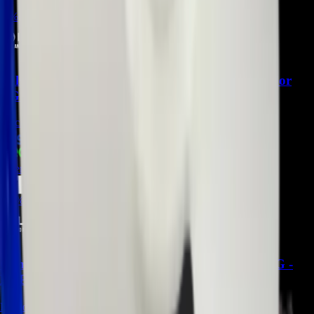
-
5
%
Valvula De Agua AJU34125564 para Refrigerador
LG - REP-1035
Precio Regular:
$
253.500
+
1
$
240.000
> ver_
> desbloquear oferta_
-
28
%
Compresor TCA38091801 Para Refrigerador LG -
REP-1066
Precio Regular:
$
1.581.000