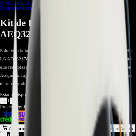
Repuestos para Neveras
,
Repuestos Línea Blanca
,
Repuestos/Herramientas
Kit de Fábrica de Hielo LG
AEQ32178403 - REP-3821
Soluciona la falta de hielo en tu nevera con el Kit de Fábrica de Hielo
LG AEQ32178403. Este repuesto original es un ensamblaje completo
que reemplaza toda la unidad defectuosa, simplificando la reparación.
Asegura un ajuste perfecto y rendimiento fiable en múltiples modelos
de refrigeradores LG.
Estado:
Disponible
1
−
+
Precio Regular:
$
257.143
$
180.000
Comprar en línea
Comprar y Recoger
Añadir al Carrito
1
−
+