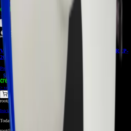
+
1
$
1.139.900
> ver_
> desbloquear oferta_
Ventilador de Refrigerador LG ADP73273402 - REP-
2069
Precio Regular:
$
30.000
+
1
$
40.000
> ver_
> desbloquear oferta_
root@ops:~#
cat
PREGUNTAS
[ 0 ]
_
Iniciá sesión
para hacer una pregunta.
Todavía no hay preguntas respondidas. Hacé la primera.
root@ops:~#
cat
RESEÑAS
[ 0 ]
_