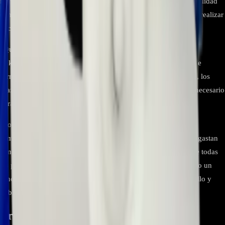
refrigeradores LG. Sin embargo, es crucial verificar la compatibilidad
con el número de modelo específico de tu refrigerador antes de realizar
la compra para asegurar un ajuste perfecto.
¿Qué incluye exactamente el kit AEQ32178403?
El kit es un ensamblaje completo que incluye el molde donde se
forman los cubos de hielo, el motor que impulsa el mecanismo, los
brazos eyectores que expulsan el hielo y el arnés de cableado necesario
para su conexión.
¿Por qué comprar el kit completo en lugar de una sola pieza?
A menudo, múltiples componentes de la fábrica de hielo se desgastan
con el tiempo. Reemplazar el ensamblaje completo asegura que todas
las partes sean nuevas, previniendo fallas futuras y garantizando un
funcionamiento óptimo desde el principio, lo cual es más sencillo y
fiable que reparar piezas por separado.
Productos relacionados