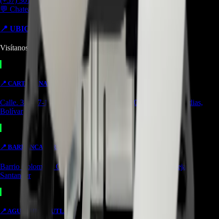
(+57) 301 5739461
💬 Chatear por WhatsApp
📍 UBICACIONES Y SUCURSALES
Visítanos en cualquiera de nuestras tiendas
📍
CARTAGENA
TIENDA
Calle. 31 #57-106. CC Ejecutivos Local 130 Cartagena de Indias,
Bolívar
📍
BARRANCABERMEJA
TIENDA
Barrio Colombia, Cl. 49 #15-66 Local 107 Barrancabermeja,
Santander
📍
AGUACHICA
OUTLET