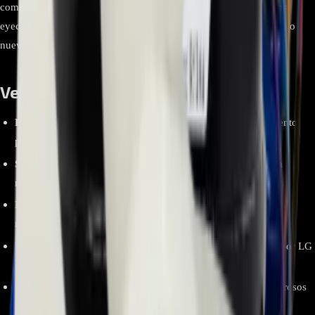
componentes clave como el motor, el molde de hielo y los brazos
eyectores, asegurando que tu refrigerador vuelva a funcionar como
nuevo y te proporcione un suministro constante y fiable de hielo.
Ventajas y beneficios
Repuesto Original LG:
Garantiza compatibilidad y rendimiento
perfectos con tu refrigerador LG.
Solución Integral:
Al ser un ensamblaje completo, soluciona
múltiples posibles fallas a la vez.
Instalación Sencilla:
Diseñado para un reemplazo directo del
módulo antiguo, facilitando la reparación.
Materiales de Calidad:
Componentes duraderos fabricados por LG
para asegurar una larga vida útil y un funcionamiento fiable.
Amplia Compatibilidad:
Diseñado para funcionar con numerosos
modelos de refrigeradores LG con fábrica de hielo interna.