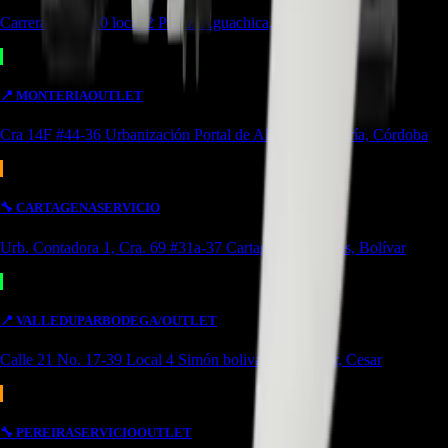
Carrera 24 #8-10 local 2 Potozí Aguachica, Cesar
📍
MONTERIA
OUTLET
Cra 14F #44-36 Urbanización Portal de Almeria Montería, Córdoba
🔧
CARTAGENA
SERVICIO
Urb. Contadora 1, Cra. 69 #31a-37 Cartagena de Indias, Bolívar
📍
VALLEDUPAR
BODEGA/OUTLET
Calle 21 No. 17-39 Local 4 Simón bolivar Valledupar, Cesar
🔧
PEREIRA
SERVICIO
OUTLET