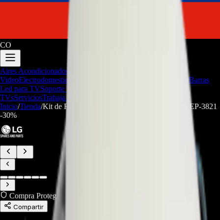
CO
Aires Acondicionados
Audio y
Video
Electrodomesticos
Repuestos/Herramientas
Seríe Gamer
Barras
Led para TV
Soporte Técnico
LGP/Acrilico
Firmware de
TVs
Servicios
Trabaja con nosotros
Inicio
/
Tienda
/
Kit de Fábrica de Hielo LG AEQ32178403 - REP-3821
-
30
%
Compra Protegida
Compartir