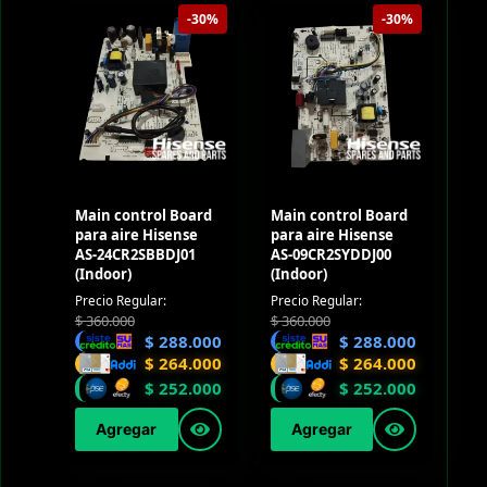
-30%
-30%
Main control Board
Main control Board
para aire Hisense
para aire Hisense
AS-24CR2SBBDJ01
AS-09CR2SYDDJ00
(Indoor)
(Indoor)
Precio Regular:
Precio Regular:
$
360.000
$
360.000
$
288.000
$
288.000
$
264.000
$
264.000
$
252.000
$
252.000
Agregar
Agregar