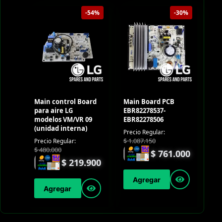
-54%
-30%
Main control Board
Main Board PCB
para aire LG
EBR82278537-
modelos VM/VR 09
EBR82278506
(unidad interna)
Precio Regular:
$
1.087.150
Precio Regular:
$
480.000
$
761.000
$
219.900
Agregar
Agregar