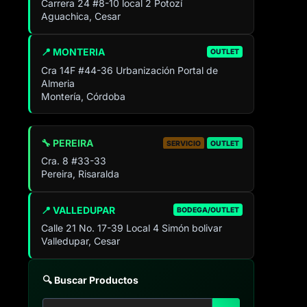
Carrera 24 #8-10 local 2 Potozí
Aguachica, Cesar
📍 MONTERIA
OUTLET
Cra 14F #44-36 Urbanización Portal de
Almeria
Montería, Córdoba
🔧 PEREIRA
SERVICIO
OUTLET
Cra. 8 #33-33
Pereira, Risaralda
📍 VALLEDUPAR
BODEGA/OUTLET
Calle 21 No. 17-39 Local 4 Simón bolivar
Valledupar, Cesar
🔍 Buscar Productos