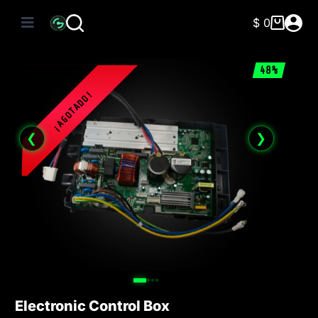
Saltar
al
$
0
Carro
contenido
de
compra
48%
❮
❯
Electronic Control Box