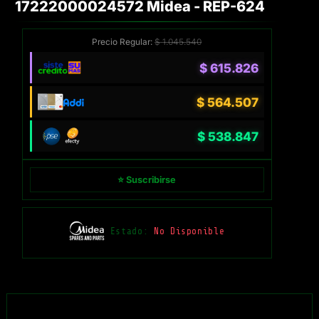
17222000024572 Midea - REP-624
Precio Regular:
$
1.045.540
$
615.826
$
564.507
$
538.847
⭐ Suscribirse
Estado:
No Disponible