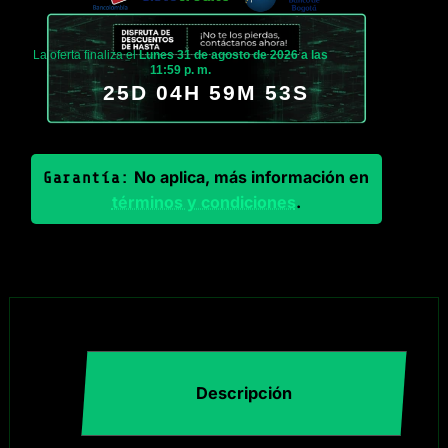
La oferta finaliza el
Lunes 31 de agosto de 2026 a las
11:59 p. m.
25D 04H 59M 52S
No aplica, más información en
Garantía:
términos y condiciones
.
Descripción