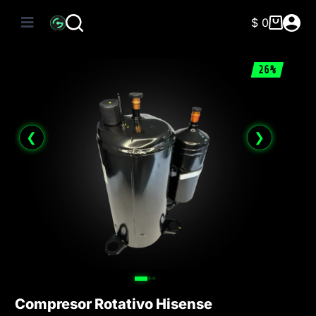
Saltar
al
$
0
Carro
contenido
de
compra
26%
❮
❯
Compresor Rotativo Hisense