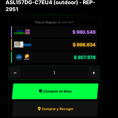
ASL157DG-C7EU4 (outdoor) - REP-
2951
Precio Regular:
$
1.167.317
$
980.546
$
898.834
$
857.978
−
+
Comprar en línea
Comprar y Recoger