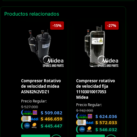
Productos relacionados
-15%
-27%
Compresor Rotativo
Compresor rotativo
de velocidad midea
de velocidad fija
ASN82N2VDZ1
11103010017053
Midea
Precio Regular:
Precio Regular:
$
527.000
$
742.900
$
509.082
$
624.036
$
466.659
$
572.033
$
445.447
$
546.032