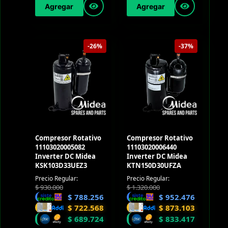
Agregar
Agregar
-26%
-37%
Compresor Rotativo
Compresor Rotativo
11103020005082
11103020006440
Inverter DC Midea
Inverter DC Midea
KSK103D33UEZ3
KTN150D30UFZA
Precio Regular:
Precio Regular:
$
930.000
$
1.320.000
$
788.256
$
952.476
$
722.568
$
873.103
$
689.724
$
833.417