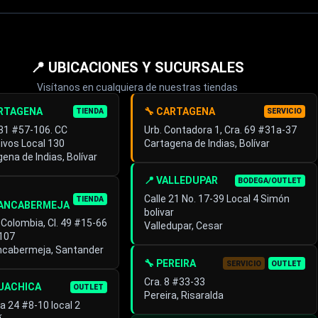
📍 UBICACIONES Y SUCURSALES
Visítanos en cualquiera de nuestras tiendas
ARTAGENA
🔧 CARTAGENA
TIENDA
SERVICIO
 31 #57-106. CC
Urb. Contadora 1, Cra. 69 #31a-37
ivos Local 130
Cartagena de Indias, Bolívar
ena de Indias, Bolívar
📍 VALLEDUPAR
BODEGA/OUTLET
Calle 21 No. 17-39 Local 4 Simón
TIENDA
ANCABERMEJA
bolivar
 Colombia, Cl. 49 #15-66
Valledupar, Cesar
 107
ncabermeja, Santander
🔧 PEREIRA
SERVICIO
OUTLET
Cra. 8 #33-33
GUACHICA
OUTLET
Pereira, Risaralda
a 24 #8-10 local 2