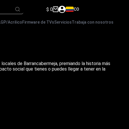
$
0
CO
Carro
de
compra
LGP/Acrilico
Firmware de TVs
Servicios
Trabaja con nosotros
 locales de Barrancabermeja, premiando la historia más
pacto social que tienes o puedes llegar a tener en la