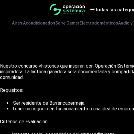
Saltar
al
Todas las catego
contenido
Aires Acondicionados
Serie Gamer
Electrodomésticos
Audio y
Nuestro concurso «historias que inspiran con Operación Sistém
inspiradora. La historia ganadora será documentada y compartida 
comunidad.
Requisitos:
Ser residente de Barrancabermeja.
Tener un negocio en funcionamiento o una idea de empren
Criterios de Evaluación: