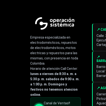
📍 C
Calle.
Empresa especializada en
Ejecut
electrodomésticos, repuestos
Cartag
de electrodomésticos, motos
electricas y repuestos para las
📍
mismas, con presencia en toda
BARR
Colombia.
Barrio
Horario de atención Call Center:
Local
lunes a viernes de 8:30 a. m. a
Barra
5:30 p. m. sabados de 9:00 a. m.
a 1:00 p. m. Domingos y
📍 A
festivos no tenemos atencion
Carrer
online.
Potoz
Especialista de operación
Canal de Ventas!!
Aguac
sistémica