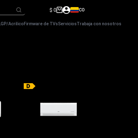
$
0
CO
Carro
de
compra
LGP/Acrilico
Firmware de TVs
Servicios
Trabaja con nosotros