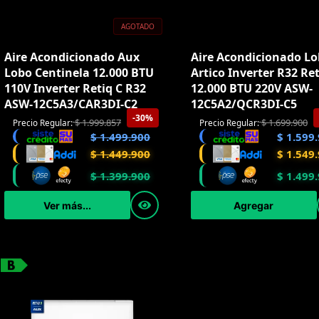
AGOTADO
Aire Acondicionado Aux
Aire Acondicionado L
Lobo Centinela 12.000 BTU
Artico Inverter R32 Ret
110V Inverter Retiq C R32
12.000 BTU 220V ASW-
ASW-12C5A3/CAR3DI-C2
12C5A2/QCR3DI-C5
-30%
$
1.999.857
$
1.699.900
Precio Regular:
Precio Regular:
$
1.499.900
$
1.599.
$
1.449.900
$
1.549.
$
1.399.900
$
1.499.
Ver más...
Agregar