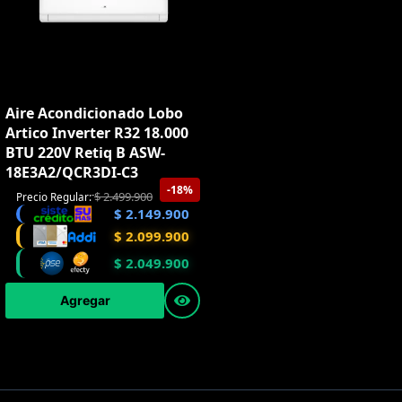
Aire Acondicionado Lobo
Artico Inverter R32 18.000
BTU 220V Retiq B ASW-
18E3A2/QCR3DI-C3
-18%
$
2.499.900
Precio Regular:
$
2.149.900
$
2.099.900
$
2.049.900
Agregar