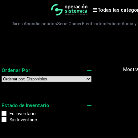
Saltar
al
Todas las catego
contenido
Aires Acondicionados
Serie Gamer
Electrodomésticos
Audio y
Mostra
Ordenar Por
Sort Products
Estado de Inventario
En inventario
Sin Inventario