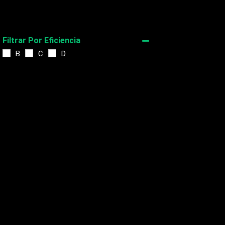
Filtrar Por Eficiencia
B
C
D
Filtrar por Toneladas de Refrigeración
1 Tonelada
1,5 Toneladas
Rango de Precio