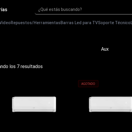
rías
¿Qué estás buscando?
 Video
Repuestos/Herramientas
Barras Led para TV
Soporte Técnico
Aux
Ordenado
ndo los 7 resultados
por
precio:
bajo
AGOTADO
a
alto