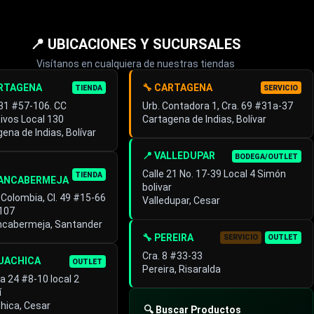
📍 UBICACIONES Y SUCURSALES
Visítanos en cualquiera de nuestras tiendas
ARTAGENA
🔧 CARTAGENA
TIENDA
SERVICIO
 31 #57-106. CC
Urb. Contadora 1, Cra. 69 #31a-37
ivos Local 130
Cartagena de Indias, Bolívar
ena de Indias, Bolívar
📍 VALLEDUPAR
BODEGA/OUTLET
Calle 21 No. 17-39 Local 4 Simón
TIENDA
ANCABERMEJA
bolivar
 Colombia, Cl. 49 #15-66
Valledupar, Cesar
 107
ncabermeja, Santander
🔧 PEREIRA
SERVICIO
OUTLET
Cra. 8 #33-33
GUACHICA
OUTLET
Pereira, Risaralda
a 24 #8-10 local 2
í
hica, Cesar
🔍 Buscar Productos