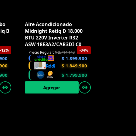
obo
Aire Acondicionado
iq B
Midnight Retiq D 18.000
BTU 220V Inverter R32
ASW-18E3A2/CAR3DI-C0
-12%
-34%
$
2.714.143
Precio Regular:
900
$
1.899.900
900
$
1.849.900
900
$
1.799.900
Agregar