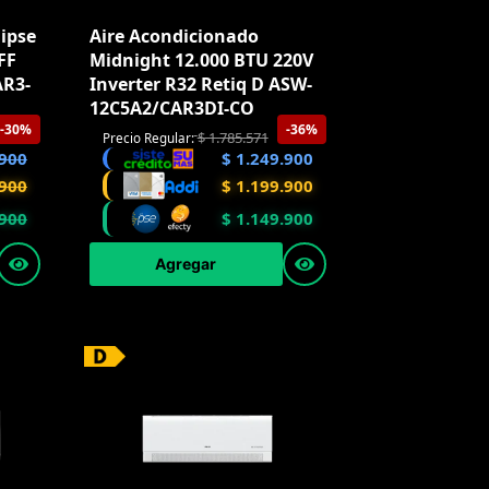
lipse
Aire Acondicionado
FF
Midnight 12.000 BTU 220V
AR3-
Inverter R32 Retiq D ASW-
12C5A2/CAR3DI-CO
-30%
-36%
$
1.785.571
Precio Regular:
900
$
1.249.900
900
$
1.199.900
900
$
1.149.900
Agregar