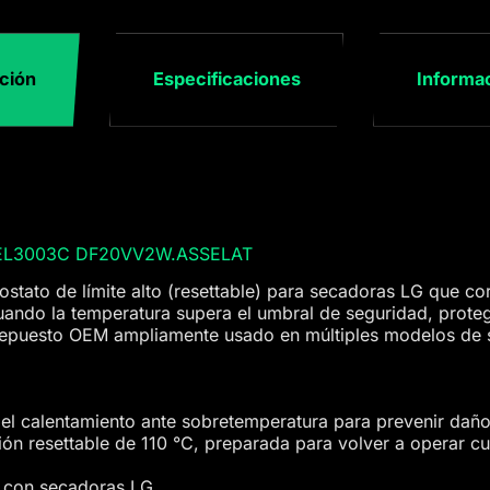
ción
Especificaciones
Informac
31EL3003C DF20VV2W.ASSELAT
tato de límite alto (resettable) para secadoras LG que co
uando la temperatura supera el umbral de seguridad, prote
 repuesto OEM ampliamente usado en múltiples modelos de
el calentamiento ante sobretemperatura para prevenir daño
ión resettable de 110 °C, preparada para volver a operar c
 con secadoras LG.