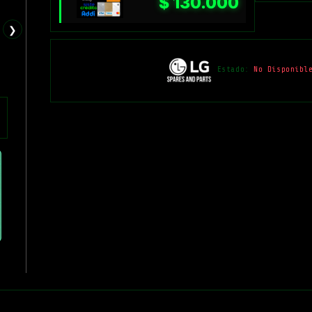
$
130.000
❯
Estado:
No Disponibl