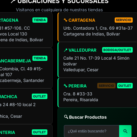
📍 UBICACIONES Y SUCURSALES
Visítanos en cualquiera de nuestras tiendas
RTAGENA
🔧 CARTAGENA
TIENDA
SERVICIO
 31 #57-106. CC
Urb. Contadora 1, Cra. 69 #31a-37
ivos Local 130
Cartagena de Indias, Bolívar
ena de Indias, Bolívar
📍 VALLEDUPAR
BODEGA/OUTLET
Calle 21 No. 17-39 Local 4 Simón
TIENDA
ANCABERMEJA
bolivar
 Colombia, Cl. 49 #15-
Valledupar, Cesar
al 107
cabermeja, Santander
🔧 PEREIRA
SERVICIO
OUTLET
Cra. 8 #33-33
UACHICA
OUTLET
Pereira, Risaralda
a 24 #8-10 local 2
ica, Cesar
🔍 Buscar Productos
NTERIA
OUTLET