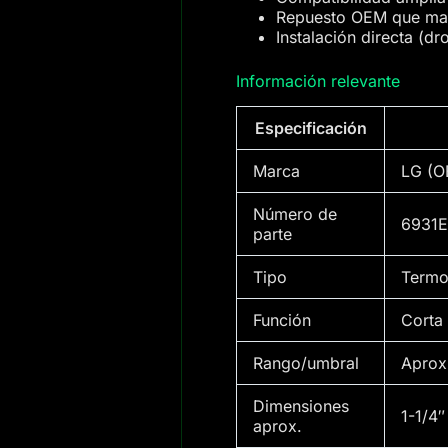
Repuesto OEM que mant
Instalación directa (dr
Información relevante
Especificación
Marca
LG (O
Número de
6931
parte
Tipo
Termos
Función
Corta
Rango/umbral
Aprox.
Dimensiones
1-1/4″
aprox.