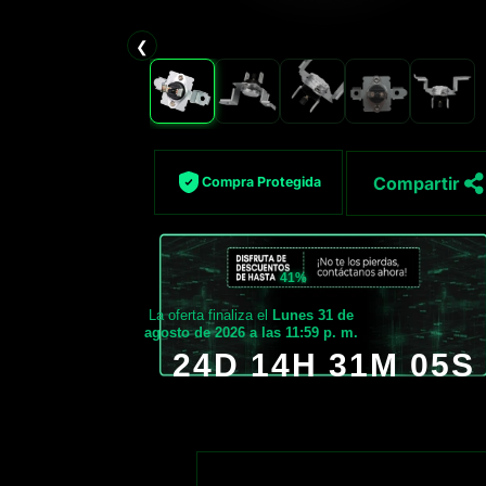
❮
Compartir
Compra Protegida
41%
La oferta finaliza el
Lunes 31 de
agosto de 2026 a las 11:59 p. m.
24D 14H 31M 03S