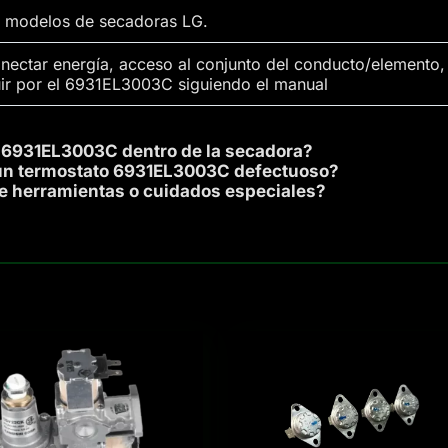
s modelos de secadoras LG.
ectar energía, acceso al conjunto del conducto/elemento, r
tuir por el 6931EL3003C siguiendo el manual
l 6931EL3003C dentro de la secadora?
un termostato 6931EL3003C defectuoso?
re herramientas o cuidados especiales?