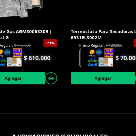
 de Gas AGM30063309 |
Termostato Para Secadoras L
a LG
6931EL3002M
-21%
$
775.500
$
120.000
Regular:
Precio Regular:
$
610.000
$
70.00
Agregar
Agregar