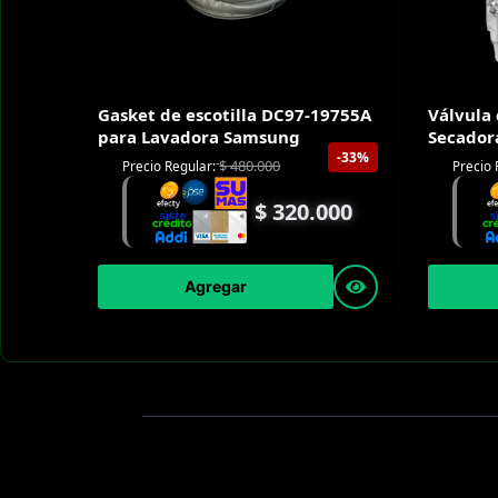
Gasket de escotilla DC97-19755A
Válvula
para Lavadora Samsung
Secador
-33%
$
480.000
Precio Regular:
Precio 
$
320.000
Agregar