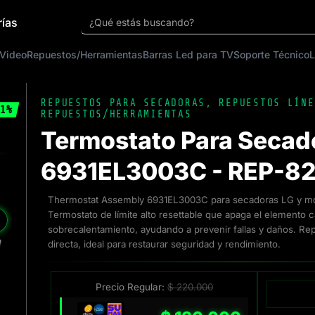
rías
¿Qué estás buscando?
 Video
Repuestos/Herramientas
Barras Led para TV
Soporte Técnico
L
REPUESTOS PARA SECADORAS
,
REPUESTOS LÍNE
1%
REPUESTOS/HERRAMIENTAS
Termostato Para Secado
6931EL3003C - REP-8
Thermostat Assembly 6931EL3003C para secadoras LG y mo
Termostato de límite alto resettable que apaga el elemento c
❯
sobrecalentamiento, ayudando a prevenir fallas y daños. Re
directa, ideal para restaurar seguridad y rendimiento.
Precio Regular:
$
220.000