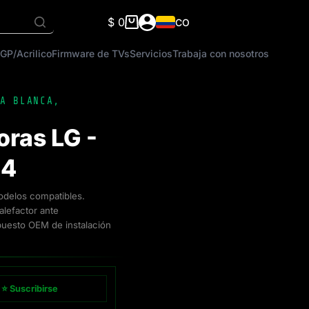
$
0
CO
Carro
de
GP/Acrilico
Firmware de TVs
Servicios
Trabaja con nosotros
compra
A BLANCA
,
ras LG -
24
delos compatibles.
alefactor ante
puesto OEM de instalación
⭐ Suscribirse