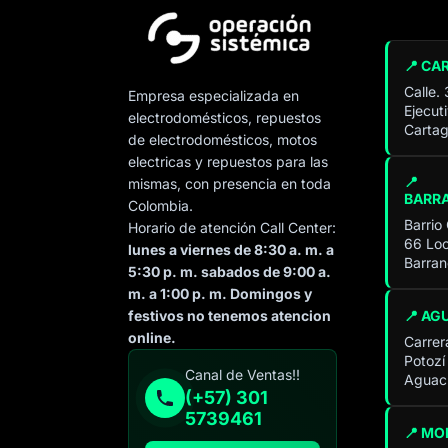
📍 CA
Calle.
Empresa especializada en
Ejecut
electrodomésticos, repuestos
Cartag
de electrodomésticos, motos
electricas y repuestos para las
📍
mismas, con presencia en toda
BARR
Colombia.
Barrio
Horario de atención Call Center:
66 Loc
lunes a viernes de 8:30 a. m. a
Barran
5:30 p. m. sabados de 9:00 a.
m. a 1:00 p. m. Domingos y
📍 AG
festivos no tenemos atencion
online.
Carrer
Potozí
Especialista de operación
Canal de Ventas!!
Aguach
sistémica
(+57) 301
En línea
5739461
📍 MO