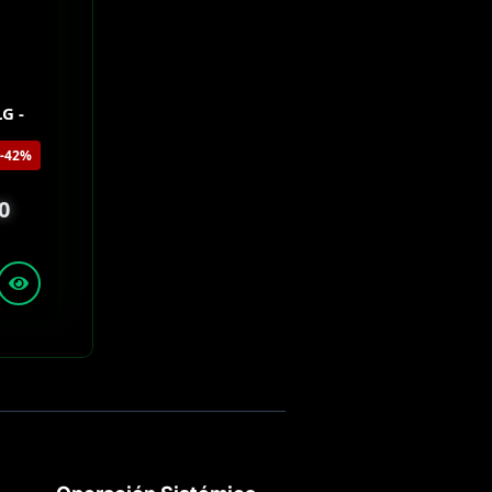
G -
-42%
0