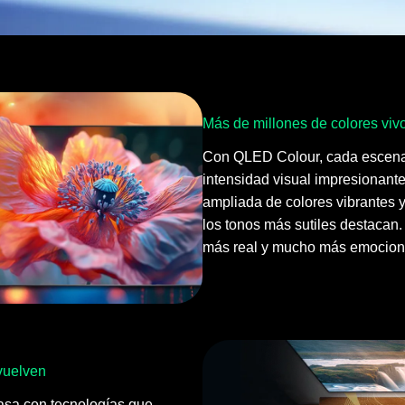
Más de millones de colores viv
Con QLED Colour, cada escena
intensidad visual impresionant
ampliada de colores vibrantes y
los tonos más sutiles destacan.
más real y mucho más emocion
vuelven
casa con tecnologías que