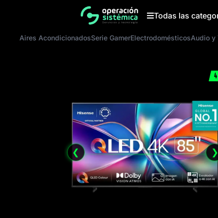
Saltar
al
Todas las catego
contenido
Aires Acondicionados
Serie Gamer
Electrodomésticos
Audio y
4
❮