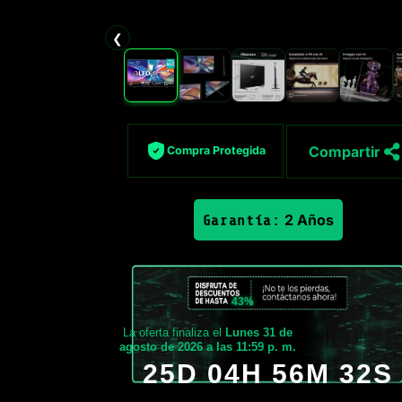
❮
Compartir
Compra Protegida
2 Años
Garantía:
43%
La oferta finaliza el
Lunes 31 de
agosto de 2026 a las 11:59 p. m.
25D 04H 56M 31S