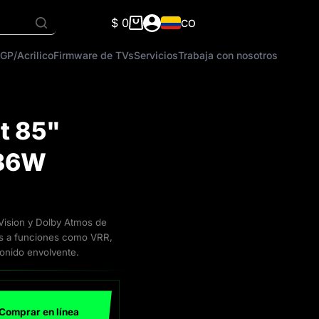
$
0
CO
Carro
de
GP/Acrilico
Firmware de TVs
Servicios
Trabaja con nosotros
compra
t 85"
 36W
ision y Dolby Atmos de
ias a funciones como VRR,
onido envolvente.
Comprar en línea