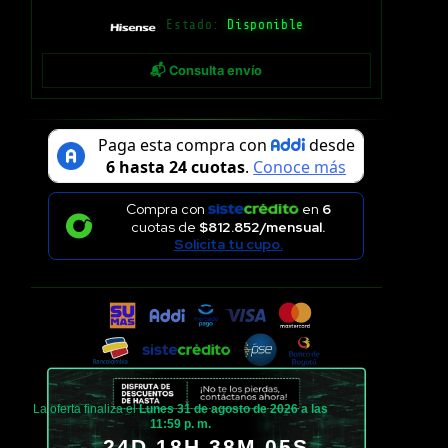
Estado:
Disponible
📬 Consulta envío
Compra con
en
6
cuotas de
$812.852/mensual.
Solicita tu cupo.
La oferta finaliza el
Lunes 31 de agosto de 2026 a las
11:59 p. m.
24D 18H 38M 04S