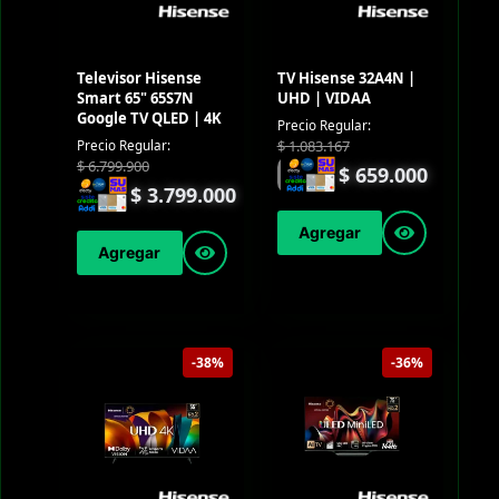
Televisor Hisense
TV Hisense 32A4N |
Smart 65" 65S7N
UHD | VIDAA
Google TV QLED | 4K
Precio Regular:
$
1.083.167
Precio Regular:
$
6.799.900
$
659.000
$
3.799.000
Agregar
Agregar
-38%
-36%