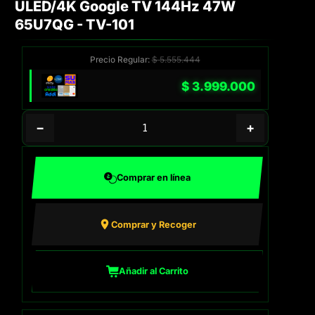
ULED/4K Google TV 144Hz 47W
65U7QG - TV-101
Precio Regular:
$
5.555.444
$
3.999.000
−
+
Comprar en línea
Comprar y Recoger
Añadir al Carrito