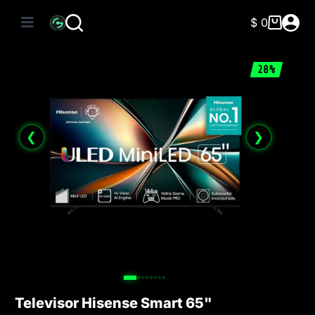
Saltar
al
$
0
Carro
contenido
de
compra
28%
❮
❯
Televisor Hisense Smart 65"