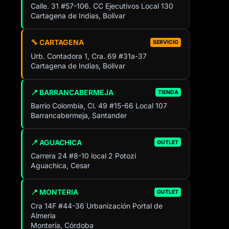
Calle. 31 #57-106. CC Ejecutivos Local 130
Cartagena de Indias, Bolívar
🔧 CARTAGENA
SERVICIO
Urb. Contadora 1, Cra. 69 #31a-37
Cartagena de Indias, Bolívar
📍 BARRANCABERMEJA
TIENDA
Barrio Colombia, Cl. 49 #15-66 Local 107
Barrancabermeja, Santander
📍 AGUACHICA
OUTLET
Carrera 24 #8-10 local 2 Potozí
Aguachica, Cesar
📍 MONTERIA
OUTLET
Cra 14F #44-36 Urbanización Portal de
Almeria
Montería, Córdoba