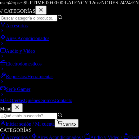
user@ops:~$
UPTIME
00
:
00
:
00
·
LATENCY
12
ms
·
NODES 24/24
·
EN
// CATEGORÍAS
Accesorios
Aires Acondicionados
Audio y Video
Electrodomesticos
Repuestos/Herramientas
Seríe Gamer
Más Ofertas
Quiénes Somos
Contacto
Menú
Iniciar sesión / Mi cuenta
Carrito
CATEGORÍAS
Accesorios
Aires Acondicionados
Audio y Video
Elec