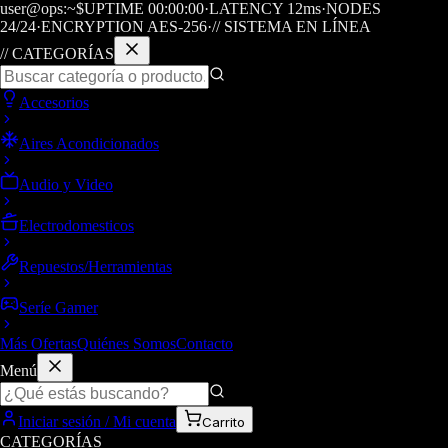
user@ops:~$
UPTIME
00
:
00
:
00
·
LATENCY
12
ms
·
NODES
24/24
·
ENCRYPTION AES-256
·
// SISTEMA EN LÍNEA
// CATEGORÍAS
Accesorios
Aires Acondicionados
Audio y Video
Electrodomesticos
Repuestos/Herramientas
Seríe Gamer
Más Ofertas
Quiénes Somos
Contacto
Menú
Iniciar sesión / Mi cuenta
Carrito
CATEGORÍAS