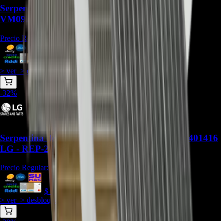
Serpentina ACG73444963 Compatible con
VM092C7.UJ0 - REP-2573
Precio Regular:
$
734.450
$
514.100
> ver_
> desbloquear oferta_
-
32
%
Serpentina de aluminio ADL73401418/ADL73401416
LG - REP-2569
Precio Regular:
$
1.026.470
$
698.000
> ver_
> desbloquear oferta_