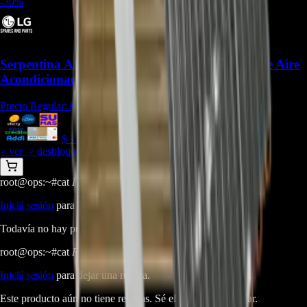
-
30
%
Serpentina ADL74741146 Para Evaporadora de Aire
Acondicionado LG - REP-3563
Precio Regular:
$
1.557.000
$
1.089.900
> ver_
> desbloquear oferta_
root@ops:~#
cat
PREGUNTAS
[ 0 ]
_
Iniciá sesión
para hacer una pregunta.
Todavía no hay preguntas respondidas. Hacé la primera.
root@ops:~#
cat
RESEÑAS
[ 0 ]
_
Iniciá sesión
para dejar una reseña.
Este producto aún no tiene reseñas. Sé el primero en opinar.