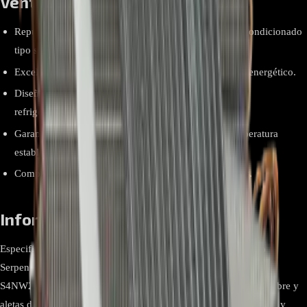
Ventajas y beneficios
Repuesto original LG para unidades internas de aire acondicionado
tipo split.
Excelente capacidad de transferencia térmica y ahorro energético.
Diseño en cobre y aluminio para máxima eficiencia en
refrigeración.
Garantiza el flujo uniforme del refrigerante y una temperatura
estable.
Compatibilidad verificada con modelos LG específicos.
Información relevante
Especificación Detalle Marca LG Modelo ADL75241219 Tipo
Serpentina evaporadora (unidad interna) Compatibilidad LG
S4NW24K231E, S4NW24K23XE, S4NW24K2RXE Material Cobre y
aletas de aluminio de alta conductividad Aplicación Evaporación y