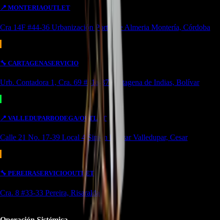
📍
MONTERIA
OUTLET
Cra 14F #44-36 Urbanización Portal de Almeria Montería, Córdoba
🔧
CARTAGENA
SERVICIO
Urb. Contadora 1, Cra. 69 #31a-37 Cartagena de Indias, Bolívar
📍
VALLEDUPAR
BODEGA/OUTLET
Calle 21 No. 17-39 Local 4 Simón bolivar Valledupar, Cesar
🔧
PEREIRA
SERVICIO
OUTLET
Cra. 8 #33-33 Pereira, Risaralda
Operación Sistémica