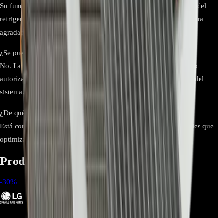
Su función es absorber el calor del aire interior mediante el paso del
refrigerante, enfriando el ambiente y manteniendo una temperatura
agradable.
¿Se puede instalar sin técnico especializado?
No. La instalación de este componente debe realizarla un técnico
autorizado LG para garantizar el correcto sellado y rendimiento del
sistema.
¿De qué materiales está compuesta?
Está compuesta de tubos de cobre y aletas de aluminio, materiales que
optimizan la transferencia de calor y la eficiencia del sistema.
Productos relacionados
-
30
%