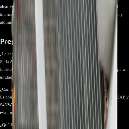
absorción de calor en sistemas de refrigeración Ubicación Unidad
interna del aire acondicionado (evaporador) Color Metálico (cobre y
aluminio)
Preguntas frecuentes
¿La serpentina ADL75241219 es original LG?
Sí, la ADL75241219 es una serpentina evaporadora original LG,
fabricada con materiales certificados y diseñada específicamente para
unidades internas tipo mini split.
¿Con qué modelos de aire acondicionado LG es compatible?
Es compatible con los modelos LG S4NW24K231E, S4NW24K23XE y
S4NW24K2RXE, entre otros que utilicen el mismo diseño de
evaporador.
¿Qué función cumple la serpentina evaporadora?