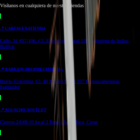
Visítanos en cualquiera de nuestras tiendas
📍
CARTAGENA
TIENDA
Calle. 31 #57-106. CC Ejecutivos Local 130 Cartagena de Indias,
Bolívar
📍
BARRANCABERMEJA
TIENDA
Barrio Colombia, Cl. 49 #15-66 Local 107 Barrancabermeja,
Santander
📍
AGUACHICA
OUTLET
Carrera 24 #8-10 local 2 Potozí Aguachica, Cesar