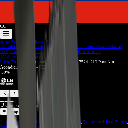
CO
Aires Acondicionados
Audio y
Video
Electrodomesticos
Repuestos/Herramientas
Seríe Gamer
Barras
Led para TV
Soporte Técnico
LGP/Acrilico
Firmware de
TVs
Servicios
Trabaja con nosotros
Inicio
/
Tienda
/
Serpentina Evaporadora ADL75241219 Para Aire
Acondicionado LG - REP-3995
-
30
%
Compra Protegida
Compartir
Serpentina
,
Repuestos Aires Acondicionados
,
Repuestos Línea Blanca
,
Repuestos/Herramientas