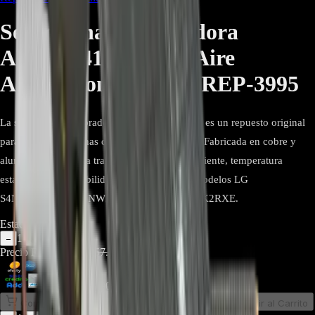
Serpentina Evaporadora
ADL75241219 Para Aire
Acondicionado LG - REP-3995
La serpentina evaporadora LG ADL75241219 es un repuesto original
para unidades internas de aire acondicionado. Fabricada en cobre y
aluminio, ofrece una transferencia térmica eficiente, temperatura
estable y larga durabilidad. Compatible con modelos LG
S4NW24K231E, S4NW24K23XE y S4NW24K2RXE.
Estado:
Agotado
1
−
+
Precio Regular:
$
1.557.000
$
1.089.900
Comprar en línea
Comprar y Recoger
Añadir al Carrito