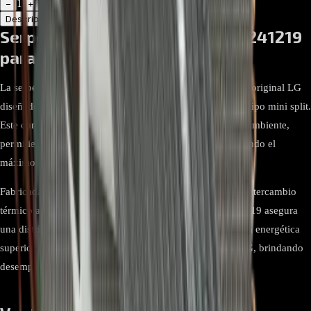
1
−
+
Descripción
Atributos
Serpentina Evaporadora ADL75241219
para Aire Acondicionado LG
La serpentina evaporadora ADL75241219 es un repuesto original LG
diseñado para unidades internas de aires acondicionados tipo mini split.
Este componente es responsable de absorber el calor del ambiente,
permitiendo que el aire salga frío y confortable, garantizando el
máximo rendimiento térmico del sistema.
Fabricada con materiales de alta calidad y tecnología de intercambio
térmico avanzada, la serpentina evaporadora ADL75241219 asegura
una distribución uniforme del refrigerante y una eficiencia energética
superior. Es totalmente compatible con varios modelos LG, brindando
desempeño confiable y durabilidad extendida.