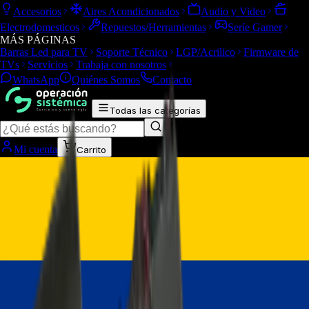
Accesorios
Aires Acondicionados
Audio y Video
Electrodomesticos
Repuestos/Herramientas
Seríe Gamer
MÁS PÁGINAS
Barras Led para TV
Soporte Técnico
LGP/Acrilico
Firmware de
TVs
Servicios
Trabaja con nosotros
WhatsApp
Quiénes Somos
Contacto
Todas las categorías
Mi cuenta
Carrito