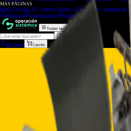
MÁS PÁGINAS
Barras Led para TV
Soporte Técnico
LGP/Acrilico
Firmware de 
WhatsApp
Quiénes Somos
Contacto
Todas las categorías
Mi cuenta
Carrito