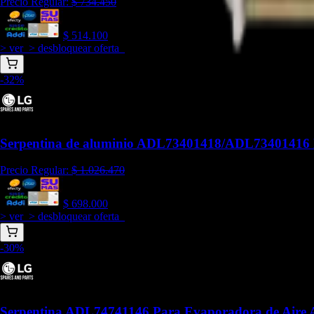
Precio Regular:
$
734.450
$
514.100
> ver_
> desbloquear oferta_
-
32
%
Serpentina de aluminio ADL73401418/ADL73401416
Precio Regular:
$
1.026.470
$
698.000
> ver_
> desbloquear oferta_
-
30
%
Serpentina ADL74741146 Para Evaporadora de Aire 