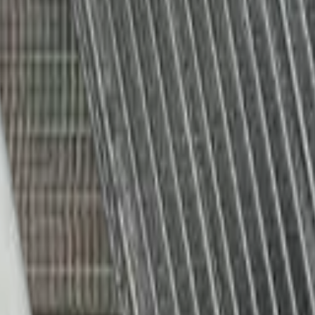
Evaporadora AC LG - REP-1960
oradora de aires acondicionados LG. Encargada del intercambio de calo
al.
dora AC LG
idad evaporadora de aires acondicionados LG. Su función principal es p