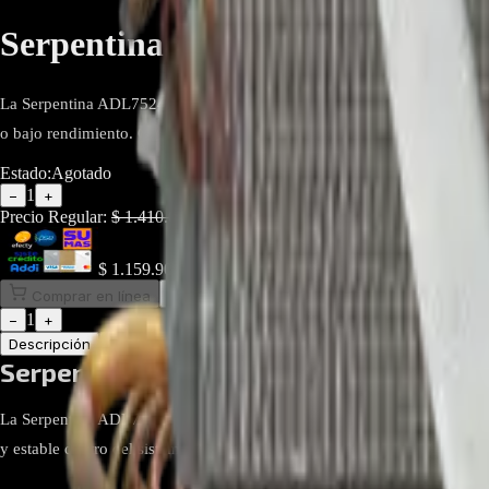
Serpentina ADL75241205 Para 
La Serpentina ADL75241205 es un repuesto original para la unidad evap
o bajo rendimiento. Garantiza eficiencia energética y compatibilidad tot
Estado:
Agotado
1
−
+
Precio Regular:
$
1.410.000
$
1.159.900
Comprar en línea
Comprar y Recoger
Añadir al Carrito
1
−
+
Descripción
Atributos
Serpentina ADL75241205 Para Evapora
La Serpentina ADL75241205 es un repuesto original diseñado para la un
y estable dentro del sistema.