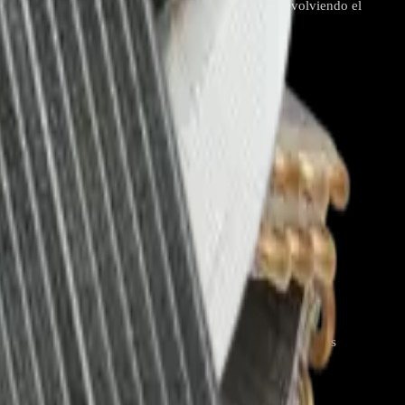
apacidad de enfriamiento o fugas en el serpentín, devolviendo el
nado LG Aplicación Unidad interna (evaporadora) de aires