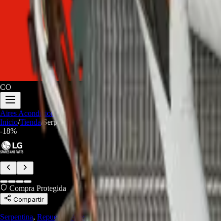
CO
Aires Acondicionados
Audio y Video
Electrodomesticos
Repuestos/Herr
Inicio
/
Tienda
/
Serpentina ADL75241205 Para Evaporadora AC LG - 
-
18
%
Compra Protegida
Compartir
Serpentina
,
Repuestos Aires Acondicionados
,
Repuestos Línea Blanca