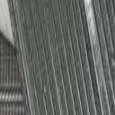
amientas
Seríe Gamer
Barras Led para TV
Soporte Técnico
LGP/Acrilic
REP-1960
,
Repuestos/Herramientas