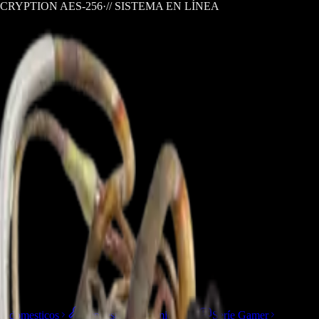
CRYPTION AES-256
·
// SISTEMA EN LÍNEA
trodomesticos
Repuestos/Herramientas
Seríe Gamer