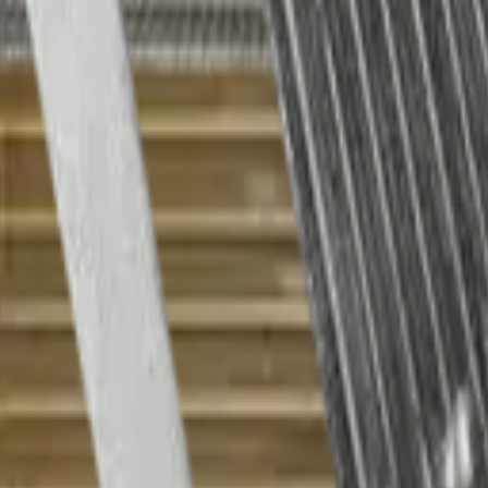
o, logrando un enfriamiento eficiente del ambiente.
ta fugas en el serpentín de la unidad interna.
antiza compatibilidad y desempeño óptimo.
UJ0 - REP-2573