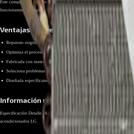
Este componente es esencial para el correcto rendimiento del aire acond
funcionamiento original del sistema.
Ventajas y beneficios
Repuesto original LG que asegura compatibilidad total.
Optimiza el proceso de intercambio térmico en la evaporadora.
Fabricada con materiales resistentes para mayor durabilidad.
Soluciona problemas de pérdida de refrigerante o enfriamiento defic
Diseñada específicamente para equipos LG, garantizando eficiencia 
Información relevante
Especificación Detalle Marca LG Número de parte ADL75241205 Tipo Se
acondicionados LG