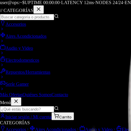
user@ops:~$
UPTIME
00
:
00
:
00
·
LATENCY
12
ms
·
NODES 24/24
·
EN
// CATEGORÍAS
Accesorios
Aires Acondicionados
Audio y Video
Electrodomesticos
Repuestos/Herramientas
Seríe Gamer
Más Ofertas
Quiénes Somos
Contacto
Menú
Iniciar sesión / Mi cuenta
Carrito
CATEGORÍAS
Accesorios
Aires Acondicionados
Audio y Video
Elec