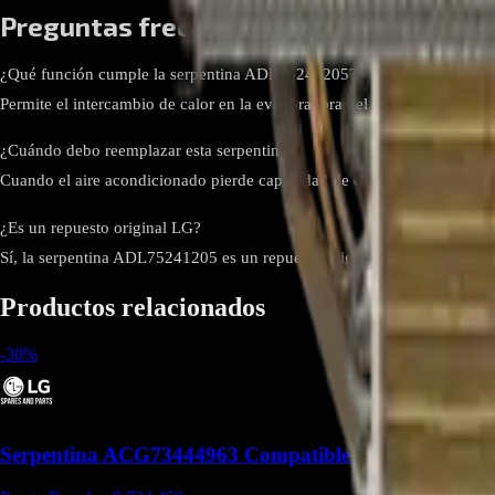
Preguntas frecuentes
¿Qué función cumple la serpentina ADL75241205?
Permite el intercambio de calor en la evaporadora del aire acondicionad
¿Cuándo debo reemplazar esta serpentina?
Cuando el aire acondicionado pierde capacidad de enfriamiento o presen
¿Es un repuesto original LG?
Sí, la serpentina ADL75241205 es un repuesto original LG, lo que gar
Productos relacionados
-
30
%
Serpentina ACG73444963 Compatible con VM092C7.