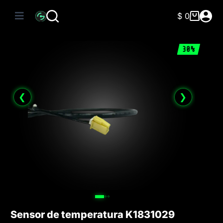
Saltar
al
$
0
Carro
contenido
de
compra
30%
❮
❯
Sensor de temperatura K1831029