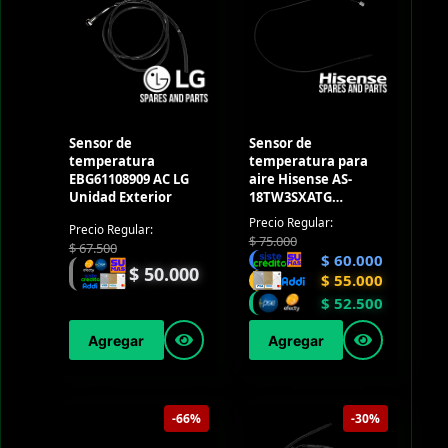
Sensor de
Sensor de
temperatura
temperatura para
EBG61108909 AC LG
aire Hisense AS-
Unidad Exterior
18TW3SXATG
(Outdoor)
Precio Regular:
Precio Regular:
$
75.000
$
67.500
$
60.000
$
50.000
$
55.000
$
52.500
Agregar
Agregar
-66%
-30%