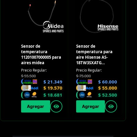
Sensor de
Sensor de
temperatura
temperatura para
11201007000005 para
aire Hisense AS-
aires midea
18TW3SXATG
(Outdoor)
Precio Regular:
Precio Regular:
$
55.500
$
75.000
$
21.349
$
60.000
$
19.570
$
55.000
$
18.681
$
52.500
Agregar
Agregar