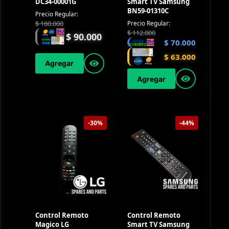
DC34-00001G
Smart TV Samsung
BN59-01310C
Precio Regular:
$
180.000
Precio Regular:
$
112.000
$
90.000
$
70.000
$
63.000
Agregar
Agregar
-30%
-44%
Control Remoto
Control Remoto
Magico LG
Smart TV Samsung