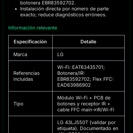
botonera EBR83592702.
Instalación directa por número de parte
exacto; reduce diagnósticos erróneos.
Información relevante
Especificación
Detalle
Marca
LG
Wi-Fi: EAT63435701;
Referencias
Botonera/IR:
incluidas
EBR83592702; Flex FFC:
EAD63986902
Módulo Wi-Fi + PCB de
Tipo
botones y receptor IR +
cable FFC main→IR/Wi-Fi
LG 43LJ550T (validar por
etiqueta). Documentado en