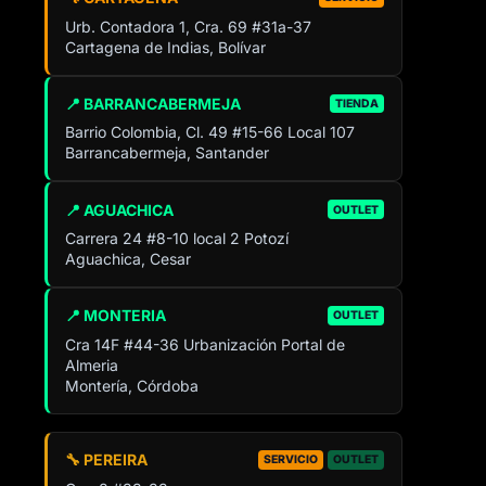
Urb. Contadora 1, Cra. 69 #31a-37
Cartagena de Indias, Bolívar
📍 BARRANCABERMEJA
TIENDA
Barrio Colombia, Cl. 49 #15-66 Local 107
Barrancabermeja, Santander
📍 AGUACHICA
OUTLET
Carrera 24 #8-10 local 2 Potozí
Aguachica, Cesar
📍 MONTERIA
OUTLET
Cra 14F #44-36 Urbanización Portal de
Almeria
Montería, Córdoba
🔧 PEREIRA
SERVICIO
OUTLET