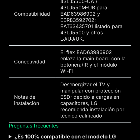
43LJ5500-UA /
43LJ550M-UB para
Compatibilidad
EAD63986902 y
EBR83592702;
EAT63435701 listado para
43LJ5500 y otros
LJ/UJ/UK.
El flex EAD63986902
enlaza la main board con la
Conectividad
botonera/IR y el módulo
Wi-Fi
Desenergizar el TV y
manipular con protección
Notas de
ESD; debido a cargas en
instalación
capacitores, LG
recomienda instalación por
técnico calificado
Preguntas frecuentes
¿Es 100% compatible con el modelo LG