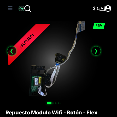
Saltar
al
$
0
Carro
contenido
de
compra
30%
❮
❯
Repuesto Módulo Wifi - Botón - Flex