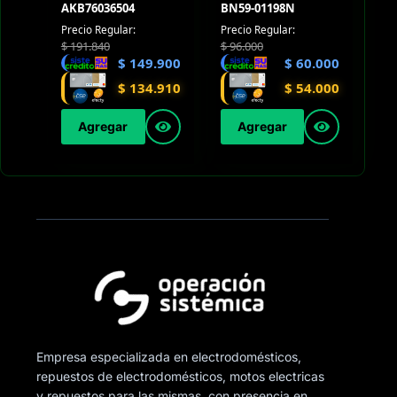
AKB76036504
BN59-01198N
Precio Regular:
Precio Regular:
$
191.840
$
96.000
$
149.900
$
60.000
$
134.910
$
54.000
Agregar
Agregar
Empresa especializada en electrodomésticos,
repuestos de electrodomésticos, motos electricas
y repuestos para las mismas, con presencia en