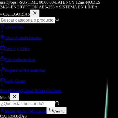
user@ops:~$
UPTIME
00
:
00
:
00
·
LATENCY
12
ms
·
NODES
24/24
·
ENCRYPTION AES-256
·
// SISTEMA EN LÍNEA
// CATEGORÍAS
Accesorios
Aires Acondicionados
Audio y Video
Electrodomesticos
Repuestos/Herramientas
Seríe Gamer
Más Ofertas
Quiénes Somos
Contacto
Menú
Iniciar sesión / Mi cuenta
Carrito
CATEGORÍAS