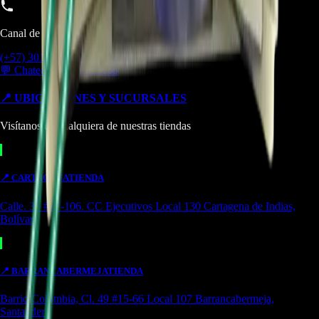
Canal de Ventas!!
(+57) 301 5739461
💬 Chatear por WhatsApp
📍 UBICACIONES Y SUCURSALES
Visítanos en cualquiera de nuestras tiendas
📍
CARTAGENA
TIENDA
Calle. 31 #57-106. CC Ejecutivos Local 130 Cartagena de Indias,
Bolívar
📍
BARRANCABERMEJA
TIENDA
Barrio Colombia, Cl. 49 #15-66 Local 107 Barrancabermeja,
Santander