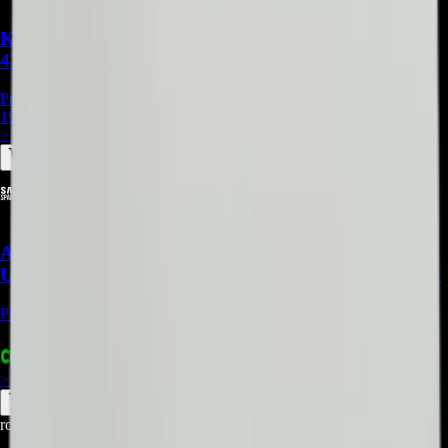
Kit De Barras Led Compatible Con Televisor
47LA660T - BA036
Precio Regular:
$
297.000
198.000
> ver_
> desbloquear oferta_
Acrilico LGP compatible con Samsung
UN43RU7100KXZL, UN43NU7100KXZL - REP-471
Precio Regular:
$
315.000
+
1
$
385.970
> ver_
> desbloquear oferta_
root@ops:~#
cat
PREGUNTAS
[ 0 ]
_