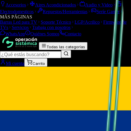
Accesorios
Aires Acondicionados
Audio y Video
Electrodomesticos
Repuestos/Herramientas
Seríe Gamer
MÁS PÁGINAS
Barras Led para TV
Soporte Técnico
LGP/Acrilico
Firmware de
TVs
Servicios
Trabaja con nosotros
WhatsApp
Quiénes Somos
Contacto
Todas las categorías
Mi cuenta
Carrito