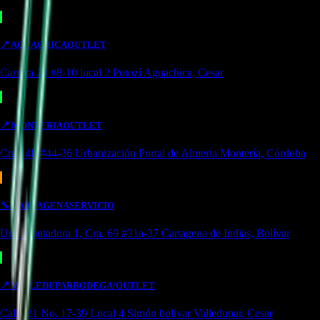
📍
AGUACHICA
OUTLET
Carrera 24 #8-10 local 2 Potozí Aguachica, Cesar
📍
MONTERIA
OUTLET
Cra 14F #44-36 Urbanización Portal de Almeria Montería, Córdoba
🔧
CARTAGENA
SERVICIO
Urb. Contadora 1, Cra. 69 #31a-37 Cartagena de Indias, Bolívar
📍
VALLEDUPAR
BODEGA/OUTLET
Calle 21 No. 17-39 Local 4 Simón bolivar Valledupar, Cesar