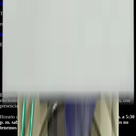
Iniciá sesión
para hacer una pregunta.
Todavía no hay preguntas respondidas. Hacé la primera.
root@ops:~#
cat
RESEÑAS
[ 0 ]
_
Iniciá sesión
para dejar una reseña.
Este producto aún no tiene reseñas. Sé el primero en opinar.
Empresa especializada en electrodomésticos, repuestos de
electrodomésticos, motos electricas y repuestos para las mismas, con
presencia en toda Colombia.
Horario de atención Call Center:
lunes a viernes de 8:30 a. m. a 5:30
p. m. sabados de 9:00 a. m. a 1:00 p. m. Domingos y festivos no
tenemos atencion online.