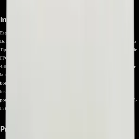
Información relevante
Especificación Detalle Marca LG Referencias incluidas
Botonera/IR/Power: EBR80772103; Cable FFC/LVDS: EAD63787305
Tipo Módulo de botones y receptor IR con conector para Wi-Fi + cable
FFC de enlace Modelos relacionados documentados
43LH5700/570V/590V, 43UH603V/610V/620V, entre otros de 43″ de
la serie LH/UH Conectividad Conector FFC entre main board y
botonera/Wi-Fi; receptor IR integrado en EBR80772103 Notas de
instalación Desenergizar TV; manipular con protección ESD; montar
por número de parte; evitar doblar el FFC; actualizar/redetectar red Wi-
Fi tras el cambio
Preguntas frecuentes