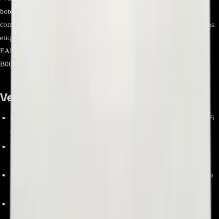
botonera mediante el FFC. Para el modelo
43LH573T
, la
compatibilidad debe verificarse abriendo el TV y confirmando que las
etiquetas de la botonera y del cable coinciden (EBR80772103 y
EAD63787305) y que el módulo Wi-Fi es TWFM-
B006D/EAT63435703.
Ventajas y beneficios
Recupera funciones de encendido, control IR y conectividad Wi-Fi
cuando la falla está en botonera/cableado o en el módulo Wi-Fi.
Referencias originales LG ampliamente documentadas para la
familia LH57/UH60 (EBR80772103, EAD63787305).
Diagnóstico más certero al reemplazar por número de parte exacto
impreso en las piezas.
Solución rentable frente al cambio de main board completa.
(Práctica habitual en reparación de TV).