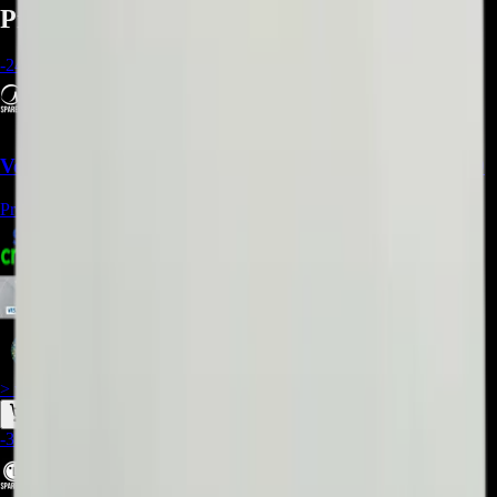
Productos relacionados
-
24
%
Ventilador Axial Midea 12100105000084 - REP-1449
Precio Regular:
$
180.000
$
156.009
$
143.008
$
136.508
> ver_
> desbloquear oferta_
-
33
%