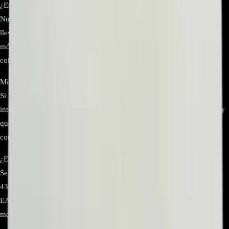
¿Es compatible con el LG 43LH573T sin verificar nada más?
No debe comprarse “a ciegas”. Abra el TV y confirme: 1) la botonera
lleva sticker EBR80772103, 2) el cable es EAD63787305, y 3) el
módulo Wi-Fi es TWFM-B006D (EAT63435703/EAT61813901). Si
coinciden, es la pareja correcta.
Mi TV no detecta redes Wi-Fi, ¿este repuesto lo soluciona?
Si la falla está en el módulo Wi-Fi o en el cable FFC/botonera que lo
interconecta, sí. Verifique primero que el módulo sea TWFM-B006D y
que el FFC no esté dañado o sulfatado; después de sustituir, vuelva a
configurar la red.
¿En qué otros modelos se ha documentado este conjunto?
Se reporta en series de 43″ como 43LH5700/570V/590V y
43UH603V/610V/620V; la botonera EBR80772103 y el FFC
EAD63787305 aparecen en múltiples listados de repuestos para esos
modelos.