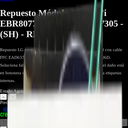
Repuesto Módulo ON WiFi
EBR80772103 / EAD63787305 -
(SH) - REP-153
Repuesto LG para 43LH573T: botonera/IR EBR80772103 con cable
FFC EAD63787305, enlace del módulo Wi-Fi TWFM-B006D.
Soluciona fallas de encendido, IR y conectividad cuando el daño está
en botonera o flex. Compra por número de parte y verifica etiquetas
internas.
Estado:
Agotado
1
−
+
Precio Regular:
$
42.857
$
30.000
Comprar en línea
Comprar y Recoger
Añadir al Carrito