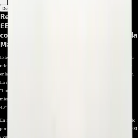
1
−
+
Descripción
Atributos
Repuesto Módulo ON WiFi
EBR80772103 / EAD63787305
compatible con LG 43LH573T - Segunda
Mano)
Este repuesto corresponde al conjunto de
botonera y receptor IR
LG
referencia
EBR80772103
y el
cable FFC/LVDS
EAD63787305
que
enlaza la main board con la botonera y el
módulo Wi-Fi
del televisor.
La referencia EBR80772103 se comercializa como
“botonera/IR/power” para varios modelos LG de la serie LH/UH,
mientras que el cable EAD63787305 se documenta para equipos de
43″ de la misma familia (LH57/LH59/UH60/UH62).
En numerosos modelos de esta generación el Wi-Fi está implementado
por el módulo
TWFM-B006D
(n.º de parte LG habitual
EAT63435703
/ variantes como EAT61813901), que se conecta físicamente a la