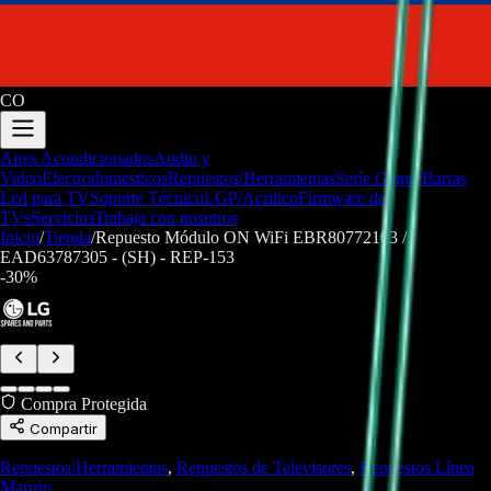
CO
Aires Acondicionados
Audio y
Video
Electrodomesticos
Repuestos/Herramientas
Seríe Gamer
Barras
Led para TV
Soporte Técnico
LGP/Acrilico
Firmware de
TVs
Servicios
Trabaja con nosotros
Inicio
/
Tienda
/
Repuesto Módulo ON WiFi EBR80772103 /
EAD63787305 - (SH) - REP-153
-
30
%
Compra Protegida
Compartir
Repuestos/Herramientas
,
Repuestos de Televisores
,
Repuestos Línea
Marrón