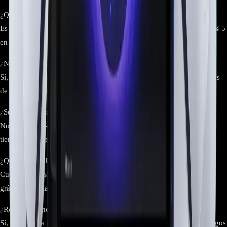
¿Qué es el PlayStation Portal?
Es un reproductor remoto diseñado para jugar títulos de PlayStation® 5
en cualquier lugar a través de una conexión con tu consola.
¿Necesito una PS5 para usar PlayStation Portal?
Sí, este dispositivo requiere una PlayStation® 5 para transmitir juegos
de forma remota mediante conexión a internet.
¿Se pueden descargar juegos en PlayStation Portal?
No, este dispositivo no permite descargas. Solo transmite juegos en
tiempo real desde una PS5 vinculada.
¿Qué calidad de imagen ofrece?
Cuenta con una pantalla de alta resolución que permite disfrutar de
gráficos detallados y fluidos en juegos como Spider-Man 2.
¿Requiere conexión a internet para jugar?
Sí, se necesita una conexión estable a internet para transmitir los juegos