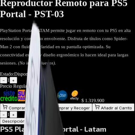
Reproductor Remoto para PS5
Portal - PST-03
PlayStation Portal LATAM permite jugar en remoto con tu PS5 en alta
resolución y con audio envolvente. Disfruta de títulos como Spider-
Man 2 con fluidez y claridad en su pantalla optimizada. Su
conectividad estable y diseño ergonómico lo hacen ideal para largas
sesiones.
(No incluye juegos).
Estado:
Disponible
1
−
+
Precio Regular:
$
2.359.800
$
1.319.900
Comprar en línea
Comprar y Recoger
Añadir al Carrito
1
−
+
Descripción
Atributos
PS5 PlayStation Portal - Latam