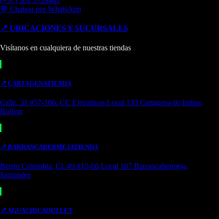
(+57) 301 5739461
💬 Chatear por WhatsApp
📍 UBICACIONES Y SUCURSALES
Visítanos en cualquiera de nuestras tiendas
📍
CARTAGENA
TIENDA
Calle. 31 #57-106. CC Ejecutivos Local 130 Cartagena de Indias,
Bolívar
📍
BARRANCABERMEJA
TIENDA
Barrio Colombia, Cl. 49 #15-66 Local 107 Barrancabermeja,
Santander
📍
AGUACHICA
OUTLET