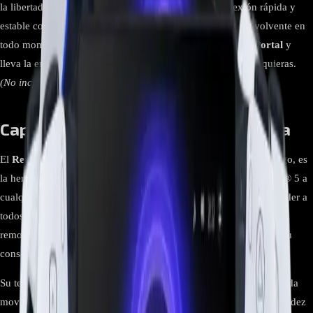
la libertad de jugar sin ataduras a un televisor. Su conexión rápida y
estable con la
PS5
te garantiza una experiencia fluida y envolvente en
todo momento. Vive tus juegos favoritos con
PlayStation Portal
y
lleva la emoción del
gaming de nueva generación
a donde quieras.
(No incluye juegos).
Capacidad y Funcionalidad Avanzada
El
Reproductor Remoto Portal
no es solo un dispositivo de juego, es
la herramienta definitiva para llevar la experiencia de PlayStation® 5 a
cualquier parte. Con una capacidad avanzada que te permite acceder a
todos tus juegos, aplicaciones y contenido multimedia de forma
remota, este dispositivo redefine la forma en que interactúas con tu
consola.
Su tecnología de transmisión de última generación asegura que cada
movimiento, cada comando y cada acción se ejecuten con una fluidez