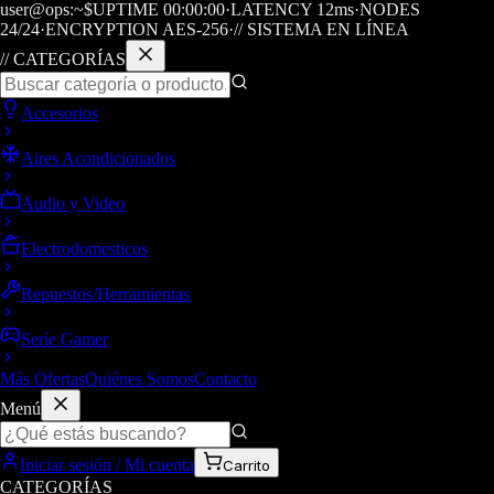
user@ops:~$
UPTIME
00
:
00
:
00
·
LATENCY
12
ms
·
NODES
24/24
·
ENCRYPTION AES-256
·
// SISTEMA EN LÍNEA
// CATEGORÍAS
Accesorios
Aires Acondicionados
Audio y Video
Electrodomesticos
Repuestos/Herramientas
Seríe Gamer
Más Ofertas
Quiénes Somos
Contacto
Menú
Iniciar sesión / Mi cuenta
Carrito
CATEGORÍAS