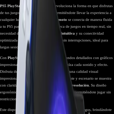
PS5 PlayStation Portal - Latam
revoluciona la forma en que disfrutas
de tus juegos de
PlayStation® 5
, permitiéndote llevar la experiencia a
cualquier lugar. Este
reproductor remoto
se conecta de manera fluida
a tu PS5 para que accedas a tu biblioteca de juegos en tiempo real, sin
necesidad de un televisor. Su
interfaz intuitiva
y su conectividad
optimizada garantizan una transmisión sin interrupciones, ideal para
largas sesiones de juego.
Con
PlayStation Portal
, sumérgete en mundos detallados con gráficos
impresionantes y
audio envolvente
que realza cada sonido y efecto.
Disfruta de títulos como
Spider-Man 2
con una calidad visual
impresionante, donde cada acrobacia, combate y escenario se muestra
con claridad y fluidez en su
pantalla de alta resolución
. Su diseño
ergonómico asegura una experiencia cómoda, permitiéndote jugar sin
restricciones desde cualquier parte.
Este dispositivo redefine la movilidad en los videojuegos, brindándote