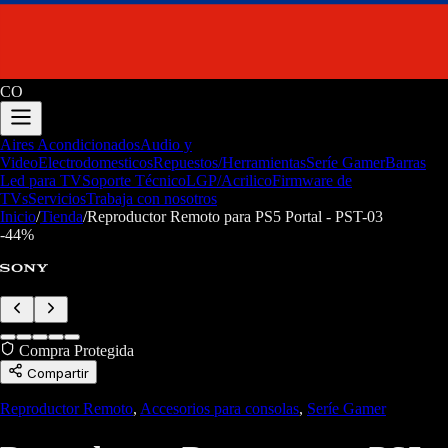
CO
Aires Acondicionados
Audio y
Video
Electrodomesticos
Repuestos/Herramientas
Seríe Gamer
Barras
Led para TV
Soporte Técnico
LGP/Acrilico
Firmware de
TVs
Servicios
Trabaja con nosotros
Inicio
/
Tienda
/
Reproductor Remoto para PS5 Portal - PST-03
-
44
%
Compra Protegida
Compartir
Reproductor Remoto
,
Accesorios para consolas
,
Seríe Gamer