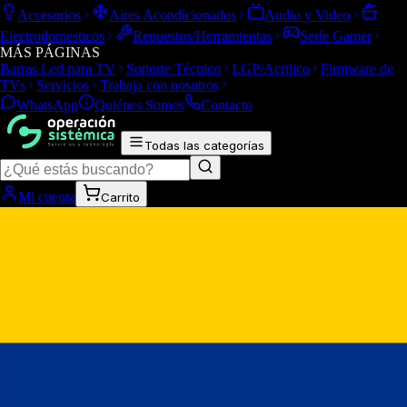
Accesorios
Aires Acondicionados
Audio y Video
Electrodomesticos
Repuestos/Herramientas
Seríe Gamer
MÁS PÁGINAS
Barras Led para TV
Soporte Técnico
LGP/Acrilico
Firmware de
TVs
Servicios
Trabaja con nosotros
WhatsApp
Quiénes Somos
Contacto
Todas las categorías
Mi cuenta
Carrito