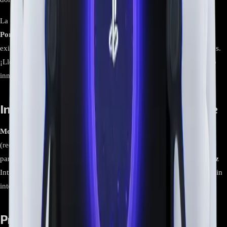
La capacidad y funcionalidad avanzada del
Reproductor Remoto
Portal
lo convierten en el compañero perfecto para jugadores
exigentes que buscan máxima libertad y rendimiento sin concesiones.
¡Lleva tu experiencia de juego al siguiente nivel con este dispositivo
innovador y versátil!
Información Relevante para el cliente
Modelo
PlayStation Portal - Latam
Compatibilidad
PlayStation® 5
(requiere conexión remota)
Tipo de dispositivo
Reproductor remoto
para PS5
Pantalla
Alta resolución
Audio
Sonido envolvente
Interfaz
Intuitiva y fácil de usar
Conectividad
Optimizada para transmisión sin
interrupciones
Juegos incluidos
No incluye juegos
Preguntas Frecuentes