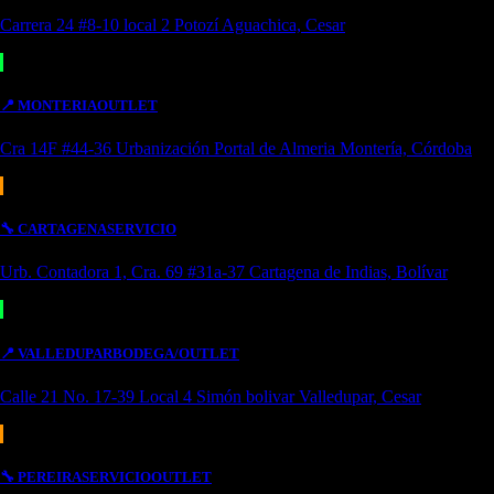
Carrera 24 #8-10 local 2 Potozí Aguachica, Cesar
📍
MONTERIA
OUTLET
Cra 14F #44-36 Urbanización Portal de Almeria Montería, Córdoba
🔧
CARTAGENA
SERVICIO
Urb. Contadora 1, Cra. 69 #31a-37 Cartagena de Indias, Bolívar
📍
VALLEDUPAR
BODEGA/OUTLET
Calle 21 No. 17-39 Local 4 Simón bolivar Valledupar, Cesar
🔧
PEREIRA
SERVICIO
OUTLET