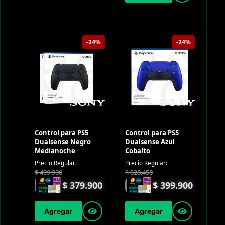
-24%
-24%
Control para PS5
Control para PS5
Dualsense Negro
Dualsense Azul
Medianoche
Cobalto
Precio Regular:
Precio Regular:
$
499.900
$
528.450
$
379.900
$
399.900
Agregar
Agregar