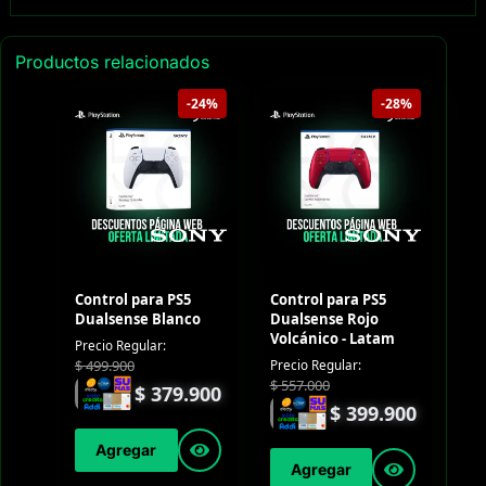
Productos relacionados
-24%
-28%
Control para PS5
Control para PS5
Dualsense Blanco
Dualsense Rojo
Volcánico - Latam
Precio Regular:
$
499.900
Precio Regular:
$
557.000
$
379.900
$
399.900
Agregar
Agregar