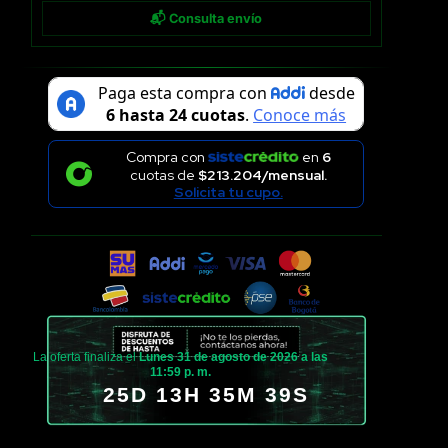
📬 Consulta envío
Compra con
en
6
cuotas de
$213.204/mensual.
Solicita tu cupo.
La oferta finaliza el
Lunes 31 de agosto de 2026 a las
11:59 p. m.
25D 13H 35M 38S