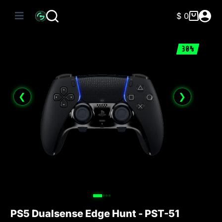
Saltar
al
$
0
Carro
contenido
de
compra
30%
❮
❯
PS5 Dualsense Edge Hunt - PST-51