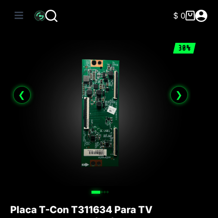
Saltar
al
$
0
Carro
contenido
de
compra
30%
❮
❯
Placa T-Con T311634 Para TV