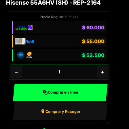
Hisense 55A6HV (SH) - REP-2164
Precio Regular:
$
75.000
$
60.000
$
55.000
$
52.500
−
+
Comprar en línea
Comprar y Recoger