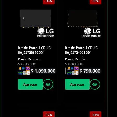
-33%
-50%
Kit de Panel LCD LG
Kit de Panel LCD LG
EAJ65756910 55"
EAJ65754501 50"
Precio Regular:
Precio Regular:
$
1.635.000
$
1.580.000
$
1.090.000
$
790.000
Agregar
Agregar
-17%
-48%