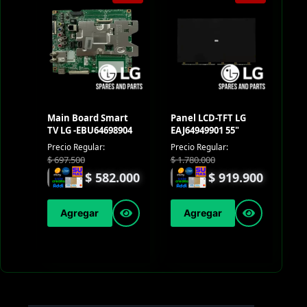
Main Board Smart
Panel LCD-TFT LG
TV LG -EBU64698904
EAJ64949901 55"
Precio Regular:
Precio Regular:
$
697.500
$
1.780.000
$
582.000
$
919.900
Agregar
Agregar