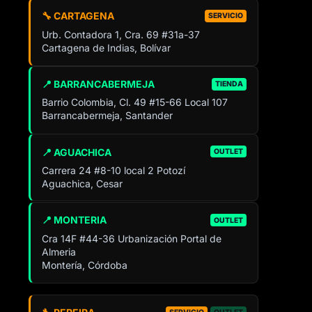
🔧 CARTAGENA
SERVICIO
Urb. Contadora 1, Cra. 69 #31a-37
Cartagena de Indias, Bolívar
📍 BARRANCABERMEJA
TIENDA
Barrio Colombia, Cl. 49 #15-66 Local 107
Barrancabermeja, Santander
📍 AGUACHICA
OUTLET
Carrera 24 #8-10 local 2 Potozí
Aguachica, Cesar
📍 MONTERIA
OUTLET
Cra 14F #44-36 Urbanización Portal de
Almeria
Montería, Córdoba