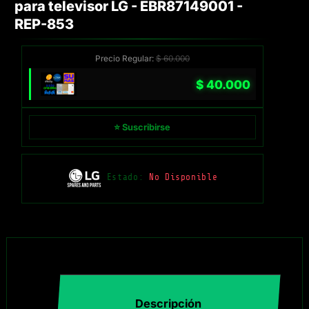
para televisor LG - EBR87149001 -
REP-853
Precio Regular:
$
60.000
$
40.000
⭐ Suscribirse
Estado:
No Disponible
Descripción