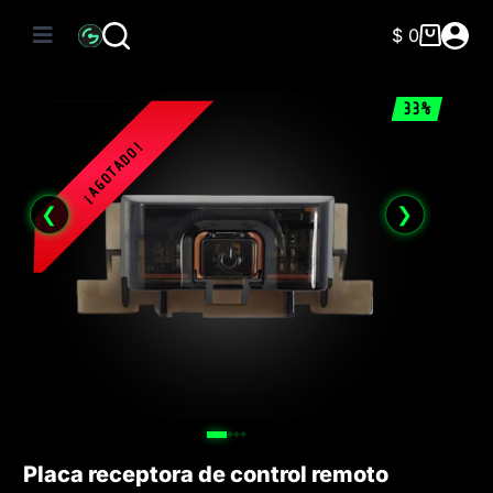
Saltar
al
$
0
Carro
contenido
de
compra
33%
❮
❯
Placa receptora de control remoto