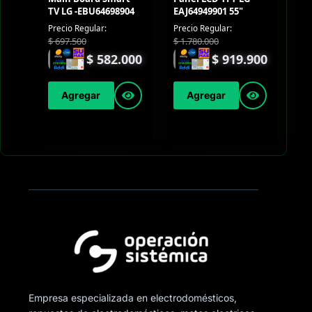
TV LG -EBU64698904
EAJ64949901 55"
Precio Regular:
Precio Regular:
$
697.500
$
1.780.000
$
582.000
$
919.900
Agregar
Agregar
Empresa especializada en electrodomésticos,