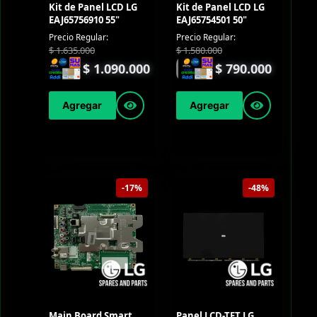
Kit de Panel LCD LG
Kit de Panel LCD LG
EAJ65756910 55"
EAJ65754501 50"
Precio Regular:
Precio Regular:
$
1.635.000
$
1.580.000
$
1.090.000
$
790.000
Agregar
Agregar
-17%
-48%
Main Board Smart
Panel LCD-TFT LG