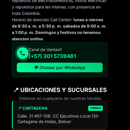
repuestos de electrodomésticos, motos electricas
y repuestos para las mismas, con presencia en
toda Colombia.
Horario de atención Call Center:
lunes a viernes
de 8:30 a. m. a 5:30 p. m. sabados de 9:00 a. m.
a 1:00 p. m. Domingos y festivos no tenemos
atencion online.
Canal de Ventas!!
(+57) 301 5739461
💬 Chatear por WhatsApp
📍 UBICACIONES Y SUCURSALES
Visítanos en cualquiera de nuestras tiendas
📍 CARTAGENA
TIENDA
Calle. 31 #57-106. CC Ejecutivos Local 130
Cartagena de Indias, Bolívar