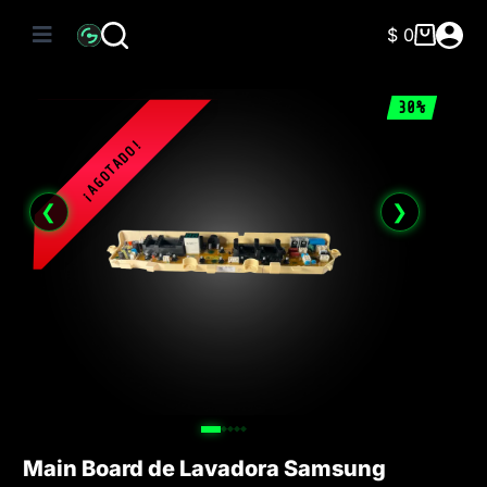
Saltar
al
$
0
Carro
contenido
de
compra
30%
❮
❯
Main Board de Lavadora Samsung