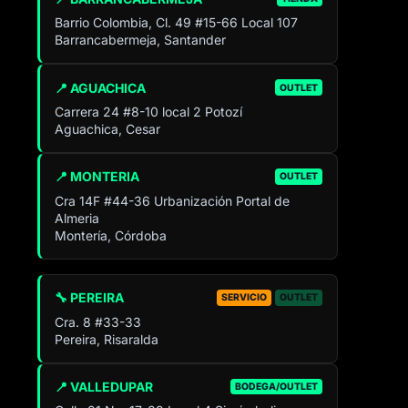
Barrio Colombia, Cl. 49 #15-66 Local 107
Barrancabermeja, Santander
📍 AGUACHICA
OUTLET
Carrera 24 #8-10 local 2 Potozí
Aguachica, Cesar
📍 MONTERIA
OUTLET
Cra 14F #44-36 Urbanización Portal de
Almeria
Montería, Córdoba
🔧 PEREIRA
SERVICIO
OUTLET
Cra. 8 #33-33
Pereira, Risaralda
📍 VALLEDUPAR
BODEGA/OUTLET