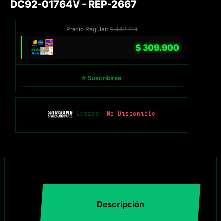
DC92-01764V - REP-2667
Precio Regular:
$
442.714
$
309.900
⭐ Suscribirse
Estado:
No Disponible
Descripción