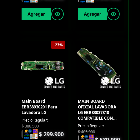
Agregar
Agregar
-23%
Main Board
MAIN BOARD
EBR38930201 Para
OFICIAL LAVADORA
Lavadora LG
LG EBR83037810
COMPATIBLE CON
Precio Regular:
WT17DSB
$
388.500
Precio Regular:
$
405.000
$
299.900
$
539.900