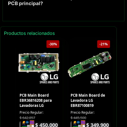
PCB principal?
Productos relacionados
-30%
-21%
PCB Main Board
PCB Main Board de
EBR36816208 para
Lavadora LG
Lavadoras LG
EBR87100819
Precio Regular:
Precio Regular:
$
642.857
$
445.500
$
450.000
$
349.900